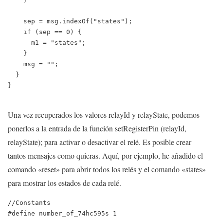
    sep = msg.indexOf("states");

    if (sep == 0) {

      m1 = "states";

    }

    msg = "";

  }

}

Una vez recuperados los valores relayId y relayState, podemos
ponerlos a la entrada de la función setRegisterPin (relayId,
relayState); para activar o desactivar el relé. Es posible crear
tantos mensajes como quieras. Aquí, por ejemplo, he añadido el
comando «reset» para abrir todos los relés y el comando «states»
para mostrar los estados de cada relé.
//Constants

#define number_of_74hc595s 1
