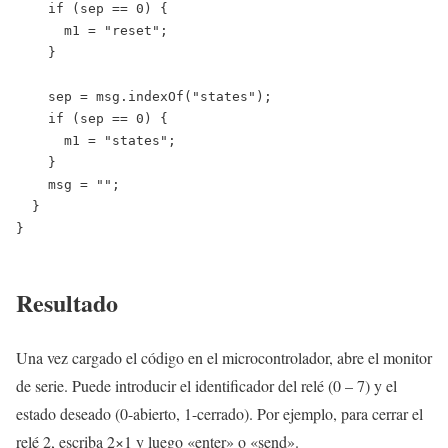
    if (sep == 0) {

      m1 = "reset";

    }

    sep = msg.indexOf("states");

    if (sep == 0) {

      m1 = "states";

    }

    msg = "";

  }

}

Resultado
Una vez cargado el código en el microcontrolador, abre el monitor
de serie. Puede introducir el identificador del relé (0 – 7) y el
estado deseado (0-abierto, 1-cerrado). Por ejemplo, para cerrar el
relé 2, escriba 2×1 y luego «enter» o «send».