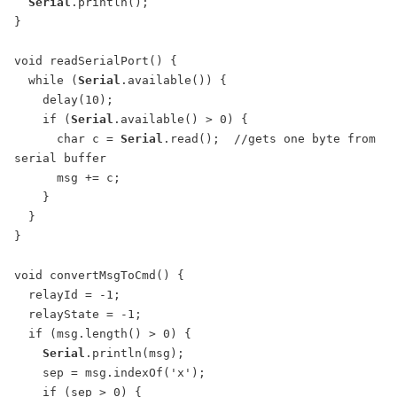
Serial
.println();

}

void readSerialPort() {

  while (
Serial
.available()) {

    delay(10);

    if (
Serial
.available() > 0) {

      char c = 
Serial
.read();  //gets one byte from 
serial buffer

      msg += c;

    }

  }

}

void convertMsgToCmd() {

  relayId = -1;

  relayState = -1;

  if (msg.length() > 0) {

Serial
.println(msg);

    sep = msg.indexOf('x');

    if (sep > 0) {
