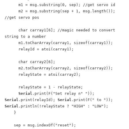
      m1 = msg.substring(0, sep); //get servo id

      m2 = msg.substring(sep + 1, msg.length()); 
//get servo pos

      char carray1[6]; //magic needed to convert 
string to a number

      m1.toCharArray(carray1, sizeof(carray1));

      relayId = atoi(carray1);

      char carray2[6];

      m2.toCharArray(carray2, sizeof(carray2));

      relayState = atoi(carray2);

      relayState = 1 - relayState;

Serial
.print(F("Set relay n° ")); 
Serial
.print(relayId); 
Serial
.print(F(" to ")); 
Serial
.println(!relayState ? "HIGH" : "LOW");

    }

    sep = msg.indexOf("reset");
