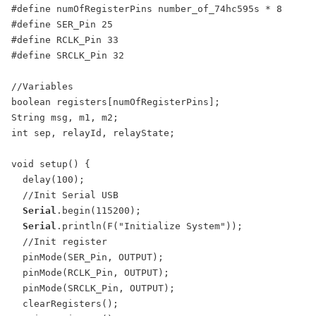
#define numOfRegisterPins number_of_74hc595s * 8

#define SER_Pin 25

#define RCLK_Pin 33

#define SRCLK_Pin 32

//Variables

boolean registers[numOfRegisterPins];

String msg, m1, m2;

int sep, relayId, relayState;

void setup() {

  delay(100);

  //Init Serial USB

Serial
.begin(115200);

Serial
.println(F("Initialize System"));

  //Init register

  pinMode(SER_Pin, OUTPUT);

  pinMode(RCLK_Pin, OUTPUT);

  pinMode(SRCLK_Pin, OUTPUT);

  clearRegisters();
