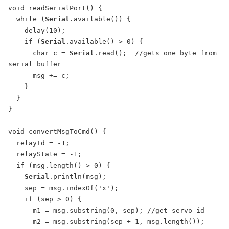
void readSerialPort() {

  while (
Serial
.available()) {

    delay(10);

    if (
Serial
.available() > 0) {

      char c = 
Serial
.read();  //gets one byte from 
serial buffer

      msg += c;

    }

  }

}

void convertMsgToCmd() {

  relayId = -1;

  relayState = -1;

  if (msg.length() > 0) {

Serial
.println(msg);

    sep = msg.indexOf('x');

    if (sep > 0) {

      m1 = msg.substring(0, sep); //get servo id

      m2 = msg.substring(sep + 1, msg.length()); 