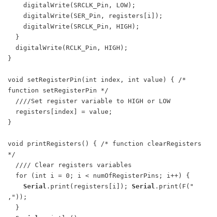
    digitalWrite(SRCLK_Pin, LOW);

    digitalWrite(SER_Pin, registers[i]);

    digitalWrite(SRCLK_Pin, HIGH);

  }

  digitalWrite(RCLK_Pin, HIGH);

}

void setRegisterPin(int index, int value) { /* 
function setRegisterPin */

  ////Set register variable to HIGH or LOW

  registers[index] = value;

}

void printRegisters() { /* function clearRegisters 
*/

  //// Clear registers variables

  for (int i = 0; i < numOfRegisterPins; i++) {

Serial
.print(registers[i]); 
Serial
.print(F(" 
,"));

  }
