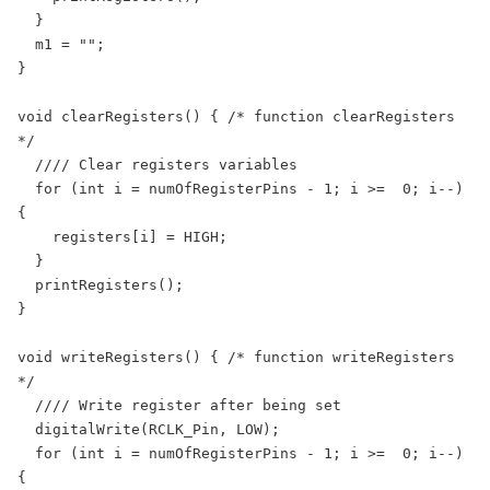
  }

  m1 = "";

}

void clearRegisters() { /* function clearRegisters 
*/

  //// Clear registers variables

  for (int i = numOfRegisterPins - 1; i >=  0; i--) 
{

    registers[i] = HIGH;

  }

  printRegisters();

}

void writeRegisters() { /* function writeRegisters 
*/

  //// Write register after being set

  digitalWrite(RCLK_Pin, LOW);

  for (int i = numOfRegisterPins - 1; i >=  0; i--) 
{
