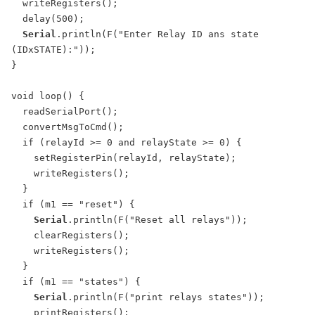
  writeRegisters();

  delay(500);

Serial
.println(F("Enter Relay ID ans state 
(IDxSTATE):"));

}

void loop() {

  readSerialPort();

  convertMsgToCmd();

  if (relayId >= 0 and relayState >= 0) {

    setRegisterPin(relayId, relayState);

    writeRegisters();

  }

  if (m1 == "reset") {

Serial
.println(F("Reset all relays"));

    clearRegisters();

    writeRegisters();

  }

  if (m1 == "states") {

Serial
.println(F("print relays states"));

    printRegisters();
