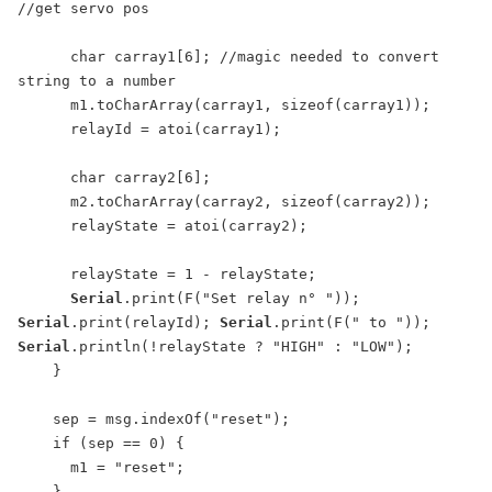
//get servo pos

      char carray1[6]; //magic needed to convert 
string to a number

      m1.toCharArray(carray1, sizeof(carray1));

      relayId = atoi(carray1);

      char carray2[6];

      m2.toCharArray(carray2, sizeof(carray2));

      relayState = atoi(carray2);

      relayState = 1 - relayState;

Serial
.print(F("Set relay n° ")); 
Serial
.print(relayId); 
Serial
.print(F(" to ")); 
Serial
.println(!relayState ? "HIGH" : "LOW");

    }

    sep = msg.indexOf("reset");

    if (sep == 0) {

      m1 = "reset";

    }
