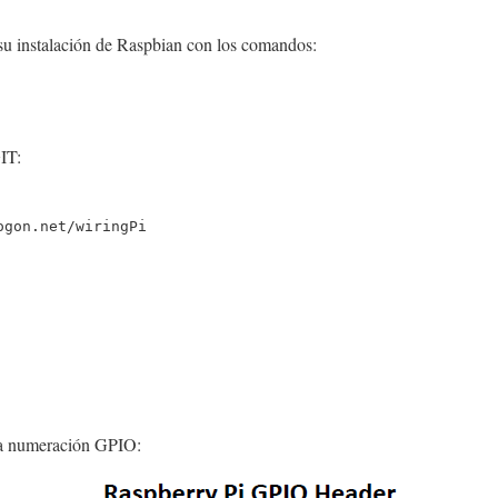
e su instalación de Raspbian con los comandos:
IT:
ogon.net/wiringPi
 la numeración GPIO: