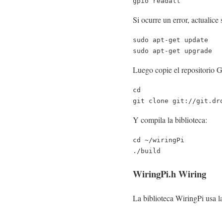
gpio readall
Si ocurre un error, actualic
sudo apt-get update

sudo apt-get upgrade
Luego copie el repositorio G
cd

git clone git://git.dr
Y compila la biblioteca:
cd ~/wiringPi

./build
WiringPi.h Wiring
La biblioteca WiringPi usa