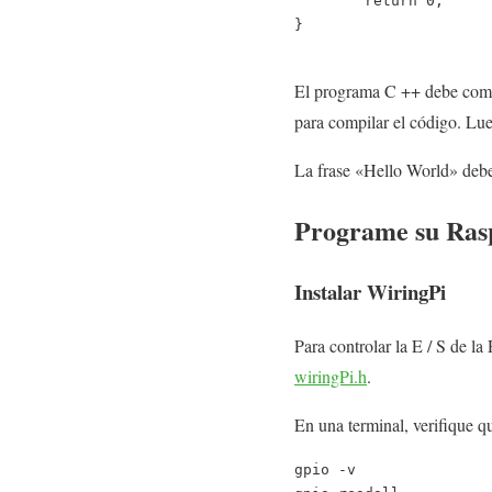
return
0
;
}
El programa C ++ debe compi
para compilar el código. Lue
La frase «Hello World» deber
Programe su Ras
Instalar WiringPi
Para controlar la E / S de l
wiringPi.h
.
En una terminal, verifique qu
gpio -v
