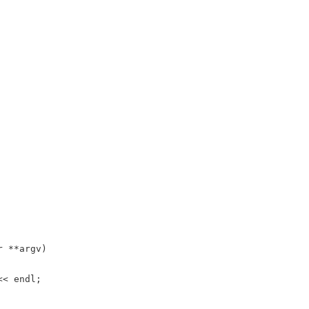
r
*
*
argv
)
<<
endl
;