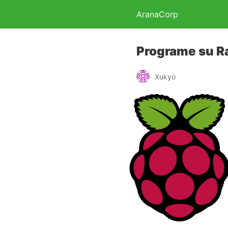
AranaCorp
Programe su R
Xukyo