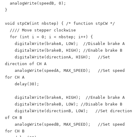
  analogWrite(speedB, 0);

}

void stpCW(int nbstep) { /* function stpCW */

  //// Move stepper clockwise

  for (int i = 0; i < nbstep; i++) {

    digitalWrite(brakeA, LOW);  //Disable brake A

    digitalWrite(brakeB, HIGH); //Enable brake B

    digitalWrite(directionA, HIGH);   //Set 
direction of CH A

    analogWrite(speedA, MAX_SPEED);   //Set speed 
for CH A

    delay(30);

    digitalWrite(brakeA, HIGH);  //Enable brake A

    digitalWrite(brakeB, LOW); //Disable brake B

    digitalWrite(directionB, LOW);   //Set direction 
of CH B

    analogWrite(speedB, MAX_SPEED);   //Set speed 
for CH B
