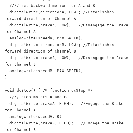
  //// set backward motion for A and B

  digitalWrite(directionA, LOW); //Establishes 
forward direction of Channel A

  digitalWrite(brakeA, LOW);   //Disengage the Brake 
for Channel A

  analogWrite(speedA, MAX_SPEED);

  digitalWrite(directionB, LOW); //Establishes 
forward direction of Channel B

  digitalWrite(brakeB, LOW);   //Disengage the Brake 
for Channel B

  analogWrite(speedB, MAX_SPEED);

}

void dcStop() { /* function dcStop */

  //// stop motors A and B

  digitalWrite(brakeA, HIGH);   //Engage the Brake 
for Channel A

  analogWrite(speedA, 0);

  digitalWrite(brakeB, HIGH);   //Engage the Brake 
for Channel B
