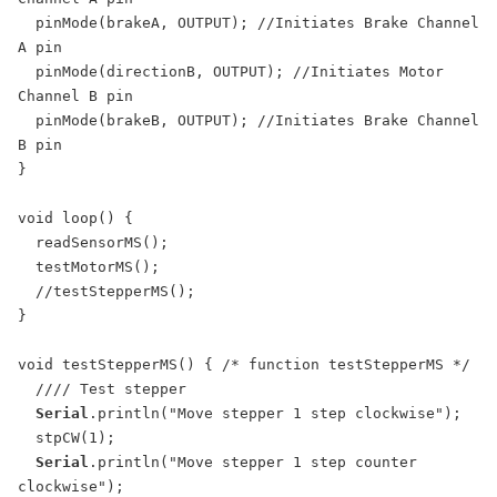
  pinMode(brakeA, OUTPUT); //Initiates Brake Channel 
A pin

  pinMode(directionB, OUTPUT); //Initiates Motor 
Channel B pin

  pinMode(brakeB, OUTPUT); //Initiates Brake Channel 
B pin

}

void loop() {

  readSensorMS();

  testMotorMS();

  //testStepperMS();

}

void testStepperMS() { /* function testStepperMS */

  //// Test stepper

Serial
.println("Move stepper 1 step clockwise");

  stpCW(1);

Serial
.println("Move stepper 1 step counter 
clockwise");
