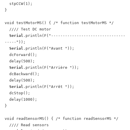
  stpCCW(1);

}

void testMotorMS() { /* function testMotorMS */

  //// Test DC motor

Serial
.println(F("--------------------------------
-----"));

Serial
.println(F("Avant "));

  dcForward();

  delay(500);

Serial
.println(F("Arrière "));

  dcBackward();

  delay(500);

Serial
.println(F("Arrêt "));

  dcStop();

  delay(1000);

}

void readSensorMS() { /* function readSensorMS */

  //// Read sensors
