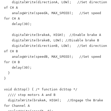
    digitalWrite(directionA, LOW);   //Set direction 
of CH A

    analogWrite(speedA, MAX_SPEED);   //Set speed 
for CH A

    delay(30);

    digitalWrite(brakeA, HIGH);  //Enable brake A

    digitalWrite(brakeB, LOW); //Disable brake B

    digitalWrite(directionB, LOW);   //Set direction 
of CH B

    analogWrite(speedB, MAX_SPEED);   //Set speed 
for CH B

    delay(30);

  }

}

void dcStop() { /* function dcStop */

  //// stop motors A and B

  digitalWrite(brakeA, HIGH);   //Engage the Brake 
for Channel A
