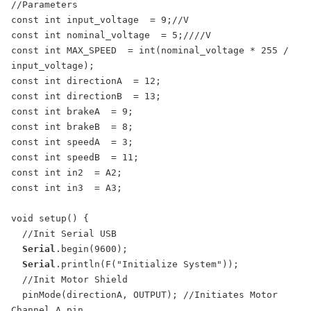
//Parameters

const int input_voltage  = 9;//V

const int nominal_voltage  = 5;////V

const int MAX_SPEED  = int(nominal_voltage * 255 / 
input_voltage);

const int directionA  = 12;

const int directionB  = 13;

const int brakeA  = 9;

const int brakeB  = 8;

const int speedA  = 3;

const int speedB  = 11;

const int in2  = A2;

const int in3  = A3;

void setup() {

  //Init Serial USB

Serial
.begin(9600);

Serial
.println(F("Initialize System"));

  //Init Motor Shield

  pinMode(directionA, OUTPUT); //Initiates Motor 
Channel A pin
