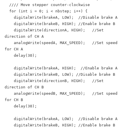
  //// Move stepper counter-clockwise

  for (int i = 0; i < nbstep; i++) {

    digitalWrite(brakeA, LOW);  //Disable brake A

    digitalWrite(brakeB, HIGH); //Enable brake B

    digitalWrite(directionA, HIGH);   //Set 
direction of CH A

    analogWrite(speedA, MAX_SPEED);   //Set speed 
for CH A

    delay(30);

    digitalWrite(brakeA, HIGH);  //Enable brake A

    digitalWrite(brakeB, LOW); //Disable brake B

    digitalWrite(directionB, HIGH);   //Set 
direction of CH B

    analogWrite(speedB, MAX_SPEED);   //Set speed 
for CH B

    delay(30);

    digitalWrite(brakeA, LOW);  //Disable brake A

    digitalWrite(brakeB, HIGH); //Enable brake B
