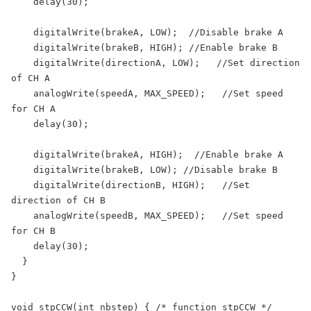
    delay(30);

    digitalWrite(brakeA, LOW);  //Disable brake A

    digitalWrite(brakeB, HIGH); //Enable brake B

    digitalWrite(directionA, LOW);   //Set direction 
of CH A

    analogWrite(speedA, MAX_SPEED);   //Set speed 
for CH A

    delay(30);

    digitalWrite(brakeA, HIGH);  //Enable brake A

    digitalWrite(brakeB, LOW); //Disable brake B

    digitalWrite(directionB, HIGH);   //Set 
direction of CH B

    analogWrite(speedB, MAX_SPEED);   //Set speed 
for CH B

    delay(30);

  }

}

void stpCCW(int nbstep) { /* function stpCCW */
