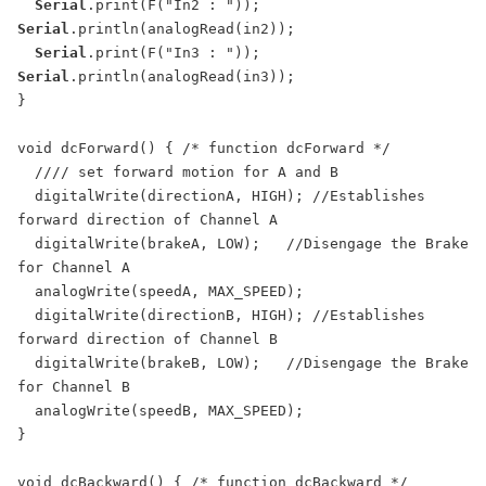
Serial
.print(F("In2 : ")); 
Serial
.println(analogRead(in2));

Serial
.print(F("In3 : ")); 
Serial
.println(analogRead(in3));

}

void dcForward() { /* function dcForward */

  //// set forward motion for A and B

  digitalWrite(directionA, HIGH); //Establishes 
forward direction of Channel A

  digitalWrite(brakeA, LOW);   //Disengage the Brake 
for Channel A

  analogWrite(speedA, MAX_SPEED);

  digitalWrite(directionB, HIGH); //Establishes 
forward direction of Channel B

  digitalWrite(brakeB, LOW);   //Disengage the Brake 
for Channel B

  analogWrite(speedB, MAX_SPEED);

}

void dcBackward() { /* function dcBackward */
