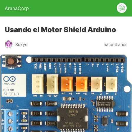
AranaCorp
Usando el Motor Shield Arduino
Xukyo
hace 6 años