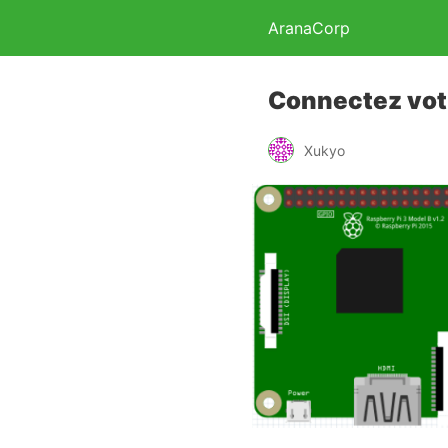
AranaCorp
Connectez votr
Xukyo