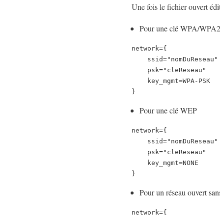
Une fois le fichier ouvert édi
Pour une clé WPA/WPA
network={

    ssid="nomDuReseau"

    psk="cleReseau"

    key_mgmt=WPA-PSK

}
Pour une clé WEP
network={

    ssid="nomDuReseau"

    psk="cleReseau"

    key_mgmt=NONE

}
Pour un réseau ouvert san
network={
