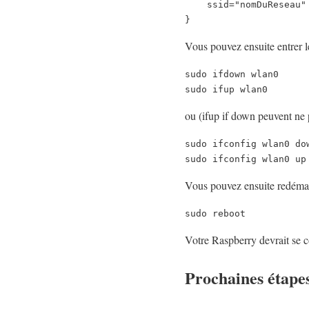
    ssid="nomDuReseau"

}
Vous pouvez ensuite entrer 
sudo ifdown wlan0

sudo ifup wlan0
ou (ifup if down peuvent ne 
sudo ifconfig wlan0 dow
sudo ifconfig wlan0 up
Vous pouvez ensuite redémar
sudo reboot
Votre Raspberry devrait se 
Prochaines étape