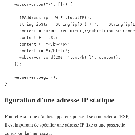
    webserver.on("/", []() {

      IPAddress ip = WiFi.localIP();

      String ipStr = String(ip[0]) + '.' + String(ip[1
      content = "<!DOCTYPE HTML>\r\n<html><p>ESP Conne
      content += ipStr;

      content += "</b></p>";

      content += "</html>";

      webserver.send(200, "text/html", content);

    });

    webserver.begin();

}
figuration d’une adresse IP statique
Pour être sûr que d’autres appareils puissent se connecter à l’ESP,
il est important de spécifier une adresse IP fixe et une passerelle
correspondant au réseau.