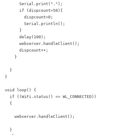
      Serial.print(".");

      if (dispcount>50){

        dispcount=0;

        Serial.println();

      }

      delay(100);

      webserver.handleClient();

      dispcount++;

    }

  }

}

void loop() {

  if ((WiFi.status() == WL_CONNECTED))

  {

    webserver.handleClient();

  }
