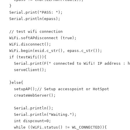
  }

  Serial.print("PASS: ");

  Serial.println(epass);

  // test wifi connection

  WiFi.softAPdisconnect (true);

  WiFi.disconnect();

  WiFi.begin(esid.c_str(), epass.c_str());  

  if (testWifi()){

    Serial.print(F(" connected to Wifi! IP address : h
    serveClient();

  }else{

    setupAP();// Setup accesspoint or HotSpot

    createWebServer();

    Serial.println();

    Serial.println("Waiting.");

    int dispcount=0;

    while ((WiFi.status() != WL_CONNECTED)){
