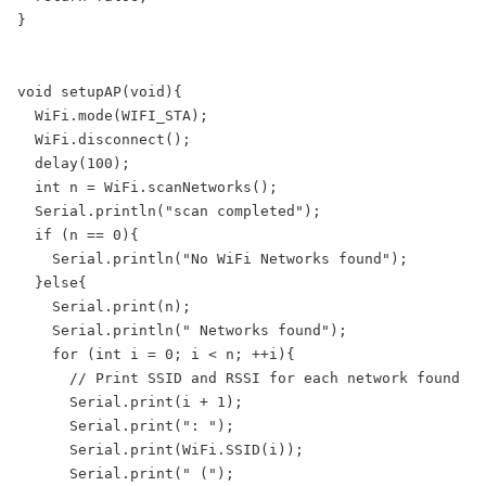
}

void setupAP(void){

  WiFi.mode(WIFI_STA);

  WiFi.disconnect();

  delay(100);

  int n = WiFi.scanNetworks();

  Serial.println("scan completed");

  if (n == 0){

    Serial.println("No WiFi Networks found");

  }else{

    Serial.print(n);

    Serial.println(" Networks found");

    for (int i = 0; i < n; ++i){

      // Print SSID and RSSI for each network found

      Serial.print(i + 1);

      Serial.print(": ");

      Serial.print(WiFi.SSID(i));

      Serial.print(" (");
