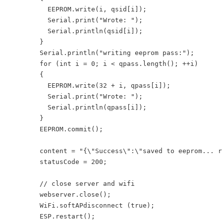
          EEPROM.write(i, qsid[i]);

          Serial.print("Wrote: ");

          Serial.println(qsid[i]);

        }

        Serial.println("writing eeprom pass:");

        for (int i = 0; i < qpass.length(); ++i)

        {

          EEPROM.write(32 + i, qpass[i]);

          Serial.print("Wrote: ");

          Serial.println(qpass[i]);

        }

        EEPROM.commit();

        content = "{\"Success\":\"saved to eeprom... r
        statusCode = 200;

        // close server and wifi

        webserver.close();

        WiFi.softAPdisconnect (true);

        ESP.restart();
