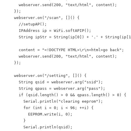
      webserver.send(200, "text/html", content);

    });

    webserver.on("/scan", []() {

      //setupAP();

      IPAddress ip = WiFi.softAPIP();

      String ipStr = String(ip[0]) + '.' + String(ip[1
      content = "<!DOCTYPE HTML>\r\n<html>go back";

      webserver.send(200, "text/html", content);

    });

    webserver.on("/setting", []() {

      String qsid = webserver.arg("ssid");

      String qpass = webserver.arg("pass");

      if (qsid.length() > 0 && qpass.length() > 0) {

        Serial.println("clearing eeprom");

        for (int i = 0; i < 96; ++i) {

          EEPROM.write(i, 0);

        }

        Serial.println(qsid);
