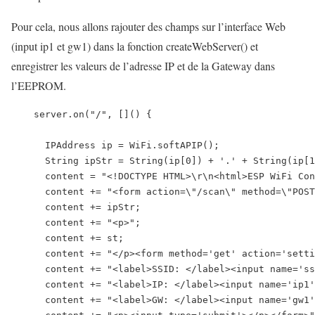
Pour cela, nous allons rajouter des champs sur l’interface Web
(input ip1 et gw1) dans la fonction createWebServer() et
enregistrer les valeurs de l’adresse IP et de la Gateway dans
l’EEPROM.
    server.on("/", []() {

      IPAddress ip = WiFi.softAPIP();

      String ipStr = String(ip[0]) + '.' + String(ip[1
      content = "<!DOCTYPE HTML>\r\n<html>ESP WiFi Con
      content += "<form action=\"/scan\" method=\"POST
      content += ipStr;

      content += "<p>";

      content += st;

      content += "</p><form method='get' action='setti
      content += "<label>SSID: </label><input name='ss
      content += "<label>IP: </label><input name='ip1'
      content += "<label>GW: </label><input name='gw1'