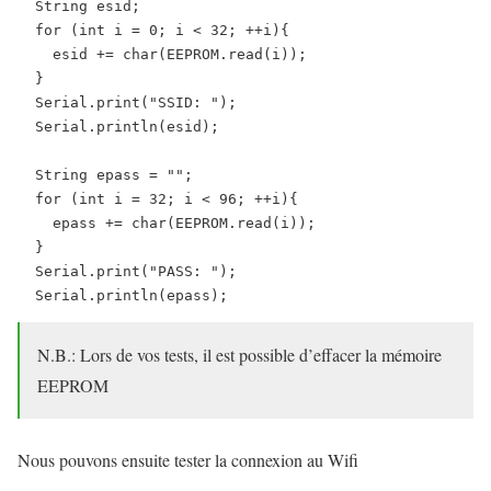
  String esid;

  for (int i = 0; i < 32; ++i){

    esid += char(EEPROM.read(i));

  }

  Serial.print("SSID: ");

  Serial.println(esid);

  String epass = "";

  for (int i = 32; i < 96; ++i){

    epass += char(EEPROM.read(i));

  }

  Serial.print("PASS: ");

  Serial.println(epass);
N.B.: Lors de vos tests, il est possible d’effacer la mémoire
EEPROM
Nous pouvons ensuite tester la connexion au Wifi