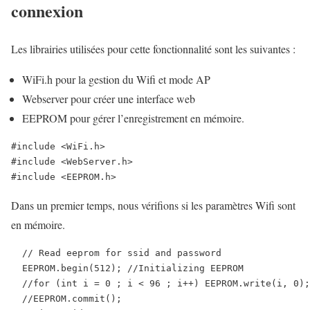
connexion
Les librairies utilisées pour cette fonctionnalité sont les suivantes :
WiFi.h pour la gestion du Wifi et mode AP
Webserver pour créer une interface web
EEPROM pour gérer l’enregistrement en mémoire.
#include <WiFi.h>

#include <WebServer.h>

#include <EEPROM.h>
Dans un premier temps, nous vérifions si les paramètres Wifi sont
en mémoire.
  // Read eeprom for ssid and password

  EEPROM.begin(512); //Initializing EEPROM

  //for (int i = 0 ; i < 96 ; i++) EEPROM.write(i, 0);
  //EEPROM.commit();
