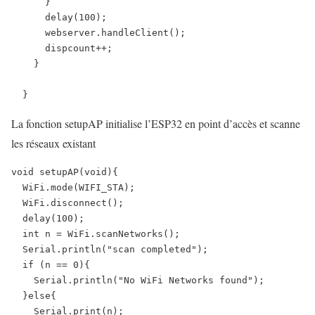
      }

      delay(100);

      webserver.handleClient();

      dispcount++;

    }

  }
La fonction setupAP initialise l’ESP32 en point d’accès et scanne
les réseaux existant
void setupAP(void){

  WiFi.mode(WIFI_STA);

  WiFi.disconnect();

  delay(100);

  int n = WiFi.scanNetworks();

  Serial.println("scan completed");

  if (n == 0){

    Serial.println("No WiFi Networks found");

  }else{

    Serial.print(n);
