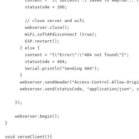
        content = "{\"Success\":\"saved to eeprom... r
        statusCode = 200;

        // close server and wifi

        webserver.close();

        WiFi.softAPdisconnect (true);

        ESP.restart();

      } else {

        content = "{\"Error\":\"404 not found\"}";

        statusCode = 404;

        Serial.println("Sending 404");

      }

      webserver.sendHeader("Access-Control-Allow-Origi
      webserver.send(statusCode, "application/json", c
    });

    webserver.begin();

}

void serveClient(){
