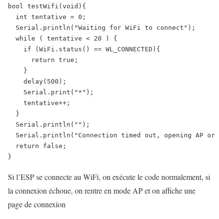
bool testWifi(void){

  int tentative = 0;

  Serial.println("Waiting for WiFi to connect");

  while ( tentative < 20 ) {

    if (WiFi.status() == WL_CONNECTED){

      return true;

    }

    delay(500);

    Serial.print("*");

    tentative++;

  }

  Serial.println("");

  Serial.println("Connection timed out, opening AP or 
  return false;

}
Si l’ESP se connecte au WiFi, on exécute le code normalement, si
la connexion échoue, on rentre en mode AP et on affiche une
page de connexion