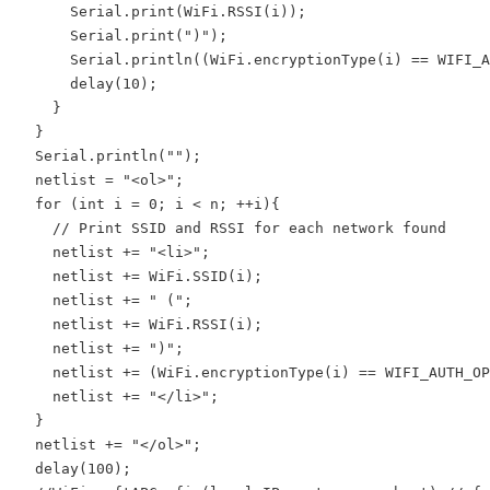
      Serial.print(WiFi.RSSI(i));

      Serial.print(")");

      Serial.println((WiFi.encryptionType(i) == WIFI_A
      delay(10);

    }

  }

  Serial.println("");

  netlist = "<ol>";

  for (int i = 0; i < n; ++i){

    // Print SSID and RSSI for each network found

    netlist += "<li>";

    netlist += WiFi.SSID(i);

    netlist += " (";

    netlist += WiFi.RSSI(i);

    netlist += ")";

    netlist += (WiFi.encryptionType(i) == WIFI_AUTH_OP
    netlist += "</li>";

  }

  netlist += "</ol>";

  delay(100);
