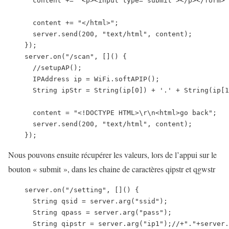
      content += "<p><input type='submit'></p></form>"
      content += "</html>";

      server.send(200, "text/html", content);

    });

    server.on("/scan", []() {

      //setupAP();

      IPAddress ip = WiFi.softAPIP();

      String ipStr = String(ip[0]) + '.' + String(ip[1
      content = "<!DOCTYPE HTML>\r\n<html>go back";

      server.send(200, "text/html", content);

    });
Nous pouvons ensuite récupérer les valeurs, lors de l’appui sur le
bouton « submit », dans les chaine de caractères qipstr et qgwstr
    server.on("/setting", []() {

      String qsid = server.arg("ssid");

      String qpass = server.arg("pass");

      String qipstr = server.arg("ip1");//+"."+server.