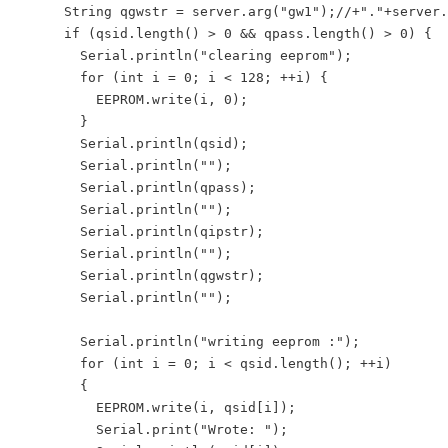
      String qgwstr = server.arg("gw1");//+"."+server.
      if (qsid.length() > 0 && qpass.length() > 0) {

        Serial.println("clearing eeprom");

        for (int i = 0; i < 128; ++i) {

          EEPROM.write(i, 0);

        }

        Serial.println(qsid);

        Serial.println("");

        Serial.println(qpass);

        Serial.println("");

        Serial.println(qipstr);

        Serial.println("");

        Serial.println(qgwstr);

        Serial.println("");

        Serial.println("writing eeprom :");

        for (int i = 0; i < qsid.length(); ++i)

        {

          EEPROM.write(i, qsid[i]);

          Serial.print("Wrote: ");
