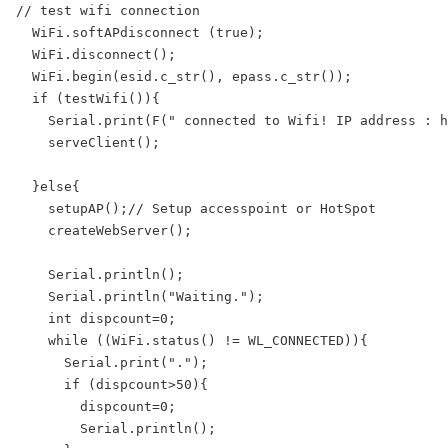
// test wifi connection

  WiFi.softAPdisconnect (true);

  WiFi.disconnect();

  WiFi.begin(esid.c_str(), epass.c_str());  

  if (testWifi()){

    Serial.print(F(" connected to Wifi! IP address : h
    serveClient();

  }else{

    setupAP();// Setup accesspoint or HotSpot

    createWebServer();

    Serial.println();

    Serial.println("Waiting.");

    int dispcount=0;

    while ((WiFi.status() != WL_CONNECTED)){

      Serial.print(".");

      if (dispcount>50){

        dispcount=0;

        Serial.println();
