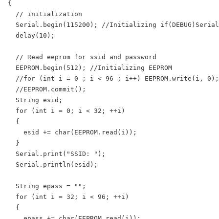
{

  // initialization

  Serial.begin(115200); //Initializing if(DEBUG)Serial
  delay(10);

  // Read eeprom for ssid and password

  EEPROM.begin(512); //Initializing EEPROM

  //for (int i = 0 ; i < 96 ; i++) EEPROM.write(i, 0);
  //EEPROM.commit();

  String esid;

  for (int i = 0; i < 32; ++i)

  {

    esid += char(EEPROM.read(i));

  }

  Serial.print("SSID: ");

  Serial.println(esid);

  String epass = "";

  for (int i = 32; i < 96; ++i)

  {

    epass += char(EEPROM.read(i));
