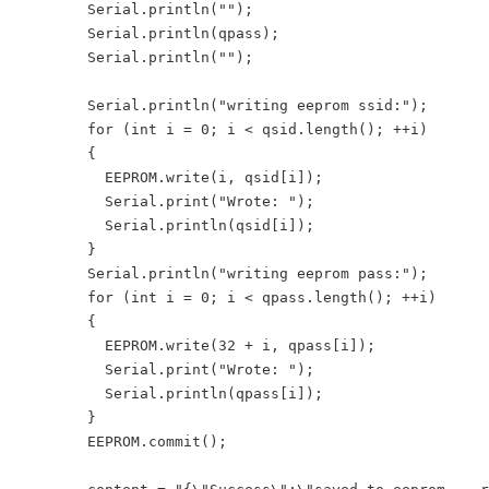
        Serial.println("");

        Serial.println(qpass);

        Serial.println("");

        Serial.println("writing eeprom ssid:");

        for (int i = 0; i < qsid.length(); ++i)

        {

          EEPROM.write(i, qsid[i]);

          Serial.print("Wrote: ");

          Serial.println(qsid[i]);

        }

        Serial.println("writing eeprom pass:");

        for (int i = 0; i < qpass.length(); ++i)

        {

          EEPROM.write(32 + i, qpass[i]);

          Serial.print("Wrote: ");

          Serial.println(qpass[i]);

        }

        EEPROM.commit();
