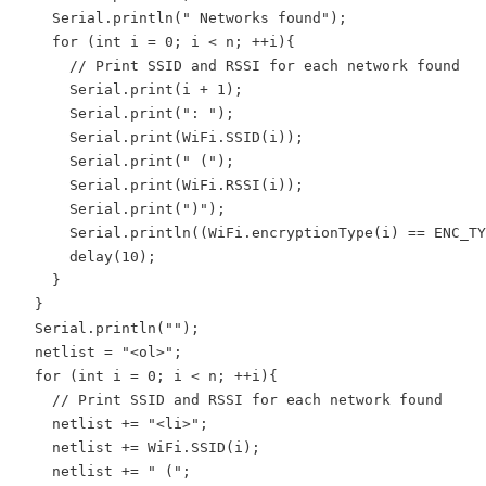
    Serial.println(" Networks found");

    for (int i = 0; i < n; ++i){

      // Print SSID and RSSI for each network found

      Serial.print(i + 1);

      Serial.print(": ");

      Serial.print(WiFi.SSID(i));

      Serial.print(" (");

      Serial.print(WiFi.RSSI(i));

      Serial.print(")");

      Serial.println((WiFi.encryptionType(i) == ENC_TY
      delay(10);

    }

  }

  Serial.println("");

  netlist = "<ol>";

  for (int i = 0; i < n; ++i){

    // Print SSID and RSSI for each network found

    netlist += "<li>";

    netlist += WiFi.SSID(i);

    netlist += " (";
