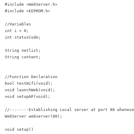
#include <WebServer.h>

#include <EEPROM.h>

//Variables

int i = 0;

int statusCode;

String netlist;

String content;

//Function Declaration

bool testWifi(void);

void launchWeb(void);

void setupAP(void);

//--------Establishing Local server at port 80 wheneve
WebServer webserver(80);

void setup()
