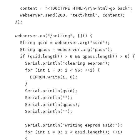
      content = "<!DOCTYPE HTML>\r\n<html>go back";

      webserver.send(200, "text/html", content);

    });

    webserver.on("/setting", []() {

      String qsid = webserver.arg("ssid");

      String qpass = webserver.arg("pass");

      if (qsid.length() > 0 && qpass.length() > 0) {

        Serial.println("clearing eeprom");

        for (int i = 0; i < 96; ++i) {

          EEPROM.write(i, 0);

        }

        Serial.println(qsid);

        Serial.println("");

        Serial.println(qpass);

        Serial.println("");

        Serial.println("writing eeprom ssid:");

        for (int i = 0; i < qsid.length(); ++i)

        {
