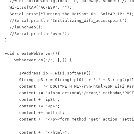
  //WiFi.softAPConfig(local_IP, gateway, subnet) // fo
  WiFi.softAP("AC-ESP", "");

  Serial.print("Turning the HotSpot On. SoftAP IP: ");
  //Serial.println("Initializing_Wifi_accesspoint");

  //launchWeb();

  //Serial.println("over");

}

void createWebServer(){

    webserver.on("/", []() {

      IPAddress ip = WiFi.softAPIP();

      String ipStr = String(ip[0]) + '.' + String(ip[1
      content = "<!DOCTYPE HTML>\r\n<html>ESP WiFi Par
      content += "<form action=\"/scan\" method=\"POST
      content += ipStr;

      content += "<p>";

      content += netlist;

      content += "</p><form method='get' action='setti
      content += "</html>";
