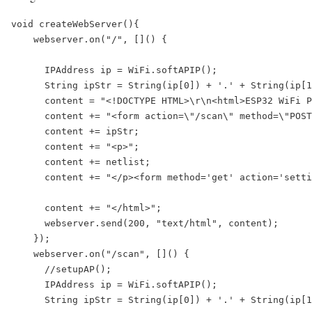
void createWebServer(){

    webserver.on("/", []() {

      IPAddress ip = WiFi.softAPIP();

      String ipStr = String(ip[0]) + '.' + String(ip[1
      content = "<!DOCTYPE HTML>\r\n<html>ESP32 WiFi P
      content += "<form action=\"/scan\" method=\"POST
      content += ipStr;

      content += "<p>";

      content += netlist;

      content += "</p><form method='get' action='setti
      content += "</html>";

      webserver.send(200, "text/html", content);

    });

    webserver.on("/scan", []() {

      //setupAP();

      IPAddress ip = WiFi.softAPIP();

      String ipStr = String(ip[0]) + '.' + String(ip[1