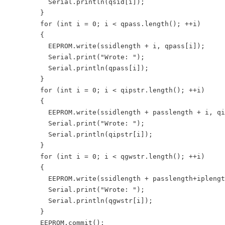
          Serial.println(qsid[i]);

        }

        for (int i = 0; i < qpass.length(); ++i)

        {

          EEPROM.write(ssidlength + i, qpass[i]);

          Serial.print("Wrote: ");

          Serial.println(qpass[i]);

        }

        for (int i = 0; i < qipstr.length(); ++i)

        {

          EEPROM.write(ssidlength + passlength + i, qi
          Serial.print("Wrote: ");

          Serial.println(qipstr[i]);

        }

        for (int i = 0; i < qgwstr.length(); ++i)

        {

          EEPROM.write(ssidlength + passlength+iplengt
          Serial.print("Wrote: ");

          Serial.println(qgwstr[i]);

        }

        EEPROM.commit();
