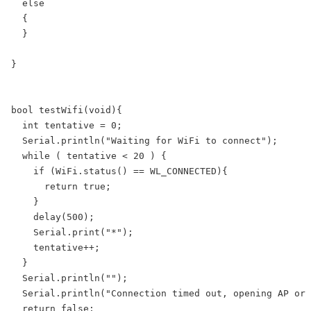
  else

  {

  }

}

bool testWifi(void){

  int tentative = 0;

  Serial.println("Waiting for WiFi to connect");

  while ( tentative < 20 ) {

    if (WiFi.status() == WL_CONNECTED){

      return true;

    }

    delay(500);

    Serial.print("*");

    tentative++;

  }

  Serial.println("");

  Serial.println("Connection timed out, opening AP or 
  return false;
