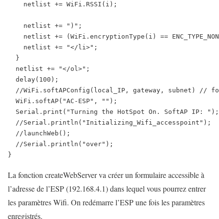
    netlist += WiFi.RSSI(i);

    netlist += ")";

    netlist += (WiFi.encryptionType(i) == ENC_TYPE_NON
    netlist += "</li>";

  }

  netlist += "</ol>";

  delay(100);

  //WiFi.softAPConfig(local_IP, gateway, subnet) // fo
  WiFi.softAP("AC-ESP", "");

  Serial.print("Turning the HotSpot On. SoftAP IP: ");
  //Serial.println("Initializing_Wifi_accesspoint");

  //launchWeb();

  //Serial.println("over");

}
La fonction createWebServer va créer un formulaire accessible à
l’adresse de l’ESP (192.168.4.1) dans lequel vous pourrez entrer
les paramètres Wifi. On redémarre l’ESP une fois les paramètres
enregistrés.