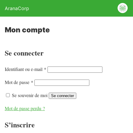
AranaCorp
Mon compte
Se connecter
O
Identifiant ou e-mail
*
b
O
Mot de passe
*
l
b
i
Se souvenir de moi
Se connecter
l
g
i
Mot de passe perdu ?
a
g
t
S’inscrire
a
o
t