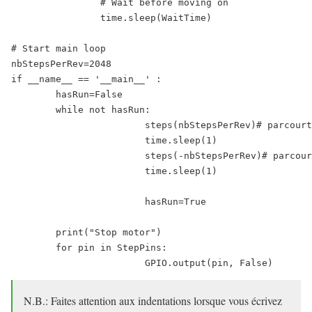
                # Wait before moving on

                time.sleep(WaitTime)

# Start main loop

nbStepsPerRev=2048

if __name__ == '__main__' :

	hasRun=False

	while not hasRun:

			steps(nbStepsPerRev)# parcourt un tour dans le sens horaire

			time.sleep(1)

			steps(-nbStepsPerRev)# parcourt un tour dans le sens anti-horaire

			time.sleep(1)

			hasRun=True

	print("Stop motor")

	for pin in StepPins:

N.B.: Faites attention aux indentations lorsque vous écrivez