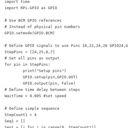
import time

import RPi.GPIO as GPIO

# Use BCM GPIO references

# Instead of physical pin numbers

GPIO.setmode(GPIO.BCM)

# Define GPIO signals to use Pins 18,22,24,26 GPIO24,G
StepPins = [24,25,8,7]

# Set all pins as output

for pin in StepPins:

        print("Setup pins")

        GPIO.setup(pin,GPIO.OUT)

        GPIO.output(pin, False)

# Define time delay between steps

WaitTime = 0.005 #set speed

# Define simple sequence

StepCount1 = 4

Seq1 = []

Seq1 = [i for i in range(0, StepCount1)]
