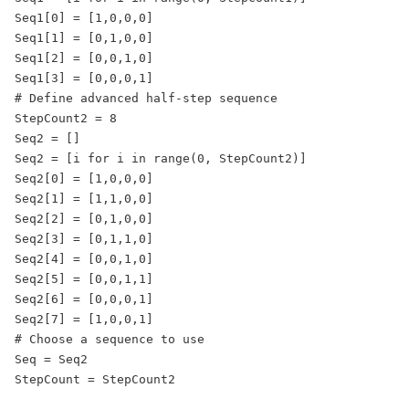
Seq1[0] = [1,0,0,0]

Seq1[1] = [0,1,0,0]

Seq1[2] = [0,0,1,0]

Seq1[3] = [0,0,0,1]

# Define advanced half-step sequence

StepCount2 = 8

Seq2 = []

Seq2 = [i for i in range(0, StepCount2)]

Seq2[0] = [1,0,0,0]

Seq2[1] = [1,1,0,0]

Seq2[2] = [0,1,0,0]

Seq2[3] = [0,1,1,0]

Seq2[4] = [0,0,1,0]

Seq2[5] = [0,0,1,1]

Seq2[6] = [0,0,0,1]

Seq2[7] = [1,0,0,1]

# Choose a sequence to use

Seq = Seq2

StepCount = StepCount2
