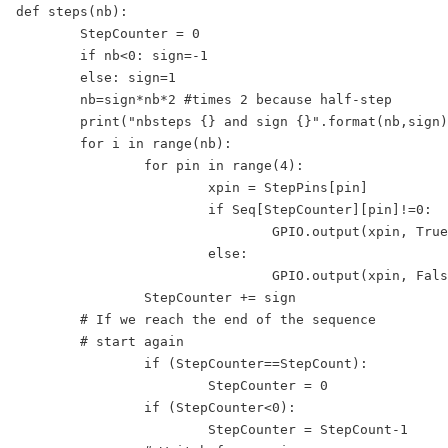
def steps(nb):

        StepCounter = 0

        if nb<0: sign=-1

        else: sign=1

        nb=sign*nb*2 #times 2 because half-step

        print("nbsteps {} and sign {}".format(nb,sign)
        for i in range(nb):

                for pin in range(4):

                        xpin = StepPins[pin]

                        if Seq[StepCounter][pin]!=0:

                                GPIO.output(xpin, True
                        else:

                                GPIO.output(xpin, Fals
                StepCounter += sign

        # If we reach the end of the sequence

        # start again

                if (StepCounter==StepCount):

                        StepCounter = 0

                if (StepCounter<0):

                        StepCounter = StepCount-1
