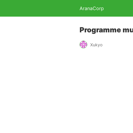
AranaCorp
Programme mul
Xukyo