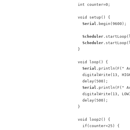
int counter=0;

void setup() {

Serial
.begin(9600);

Scheduler
.startLoop(l
Scheduler
.startLoop(l
}

void loop() {

Serial
.println(F(" A
  digitalWrite(13, HIGH);

  delay(500);

Serial
.println(F(" A
  digitalWrite(13, LOW);

  delay(500);

}

void loop2() {

  if(counter<25) {
