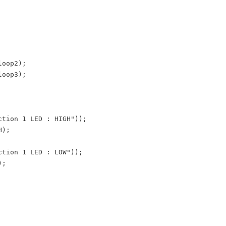
oop2);

oop3);

ction 1 LED : HIGH"));

ction 1 LED : LOW"));
