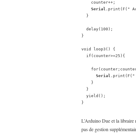
    counter++;

Serial
.print(F(" A
  }

  delay(100);

}

void loop3() {

  if(counter>=25){

    for(counter;counter>=0;counter--){

Serial
.print(F("
    }

  }

  yield();

}

L’Arduino Due et la libraire 
pas de gestion supplémentai