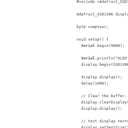
#include <Adafruit_SSD1
Adafruit_SSD1306 displ
byte compteur;

void setup() {

Serial
.begin(9600);

Serial
.println("OLED 
  display.begin(SSD1306_SWITCHCAPVCC, 0x3C); // Address 0x3C for 128x32

  display.display();

  delay(1000);

  // Clear the buffer.

  display.clearDisplay();

  display.display();

  // text display tests

  display.setTextSize(1);
