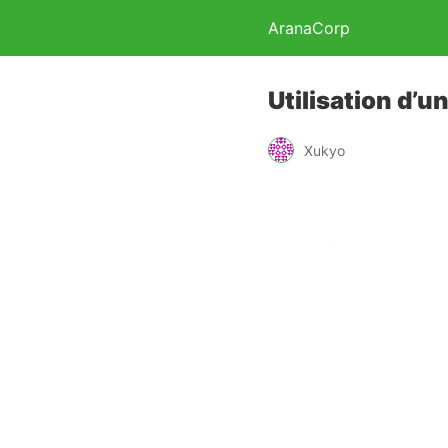
AranaCorp
Utilisation d’
Xukyo