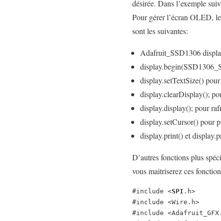
désirée. Dans l’exemple suiv
Pour gérer l’écran OLED, les 
sont les suivantes:
Adafruit_SSD1306 display
display.begin(SSD1306_
display.setTextSize() pour d
display.clearDisplay(); pou
display.display(); pour raf
display.setCursor() pour p
display.print() et display.p
D’autres fonctions plus spéc
vous maitriserez ces fonction
#include <
SPI
.h>

#include <Wire.h>

#include <Adafruit_GFX.