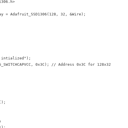
306.h>

ay = Adafruit_SSD1306(128, 32, &Wire);

intialized");
