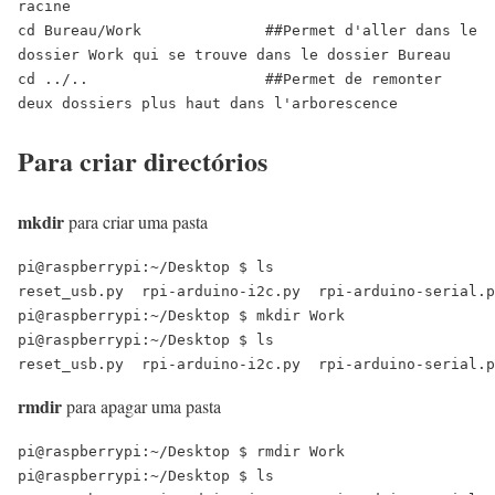
racine

cd Bureau/Work              ##Permet d'aller dans le 
dossier Work qui se trouve dans le dossier Bureau

cd ../..                    ##Permet de remonter 
deux dossiers plus haut dans l'arborescence
Para criar directórios
mkdir
para criar uma pasta
pi@raspberrypi:~/Desktop $ ls

reset_usb.py  rpi-arduino-i2c.py  rpi-arduino-serial.p
pi@raspberrypi:~/Desktop $ mkdir Work

pi@raspberrypi:~/Desktop $ ls

rmdir
para apagar uma pasta
pi@raspberrypi:~/Desktop $ rmdir Work

pi@raspberrypi:~/Desktop $ ls
