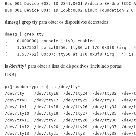
Bus 001 Device 003: ID 2341:0001 Arduino SA Uno (CDC A
dmesg | grep tty
para obter os dispositivos detectados
dmesg | grep tty

[    0.000000] console [tty0] enabled

[    1.537553] serial8250: ttyS0 at I/O 0x3f8 (irq = 4
ls /dev/tty*
para obter a lista de dispositivos (incluindo portas
USB)
pi@raspberrypi:~ $ ls /dev/tty*

/dev/tty    /dev/tty16  /dev/tty24  /dev/tty32  /dev/t
/dev/tty0   /dev/tty17  /dev/tty25  /dev/tty33  /dev/t
/dev/tty1   /dev/tty18  /dev/tty26  /dev/tty34  /dev/t
/dev/tty10  /dev/tty19  /dev/tty27  /dev/tty35  /dev/t
/dev/tty11  /dev/tty2   /dev/tty28  /dev/tty36  /dev/t
/dev/tty12  /dev/tty20  /dev/tty29  /dev/tty37  /dev/t
/dev/tty13  /dev/tty21  /dev/tty3   /dev/tty38  /dev/t