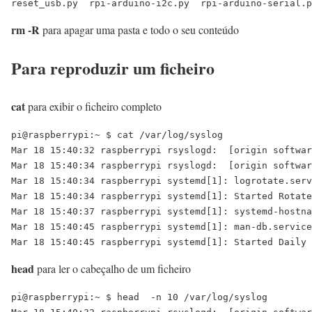
reset_usb.py  rpi-arduino-i2c.py  rpi-arduino-serial.p
rm -R
para apagar uma pasta e todo o seu conteúdo
Para reproduzir um ficheiro
cat
para exibir o ficheiro completo
pi@raspberrypi:~ $ cat /var/log/syslog

Mar 18 15:40:32 raspberrypi rsyslogd:  [origin softwar
Mar 18 15:40:34 raspberrypi rsyslogd:  [origin softwar
Mar 18 15:40:34 raspberrypi systemd[1]: logrotate.serv
Mar 18 15:40:34 raspberrypi systemd[1]: Started Rotate
Mar 18 15:40:37 raspberrypi systemd[1]: systemd-hostna
Mar 18 15:40:45 raspberrypi systemd[1]: man-db.service
head
para ler o cabeçalho de um ficheiro
pi@raspberrypi:~ $ head  -n 10 /var/log/syslog
