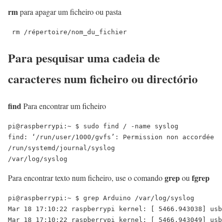
rm
para apagar um ficheiro ou pasta
 rm /répertoire/nom_du_fichier
Para pesquisar uma cadeia de
caracteres num ficheiro ou directório
find
Para encontrar um ficheiro
pi@raspberrypi:~ $ sudo find / -name syslog

find: ‘/run/user/1000/gvfs’: Permission non accordée

/run/systemd/journal/syslog

grep
fgrep
Para encontrar texto num ficheiro, use o comando
ou
pi@raspberrypi:~ $ grep Arduino /var/log/syslog

Mar 18 17:10:22 raspberrypi kernel: [ 5466.943038] usb
Mar 18 17:10:22 raspberrypi kernel: [ 5466.943049] usb