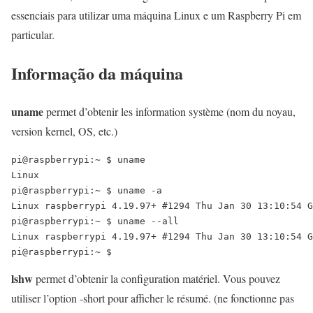
essenciais para utilizar uma máquina Linux e um Raspberry Pi em
particular.
Informação da máquina
uname
permet d’obtenir les information système (nom du noyau,
version kernel, OS, etc.)
pi@raspberrypi:~ $ uname

Linux

pi@raspberrypi:~ $ uname -a

Linux raspberrypi 4.19.97+ #1294 Thu Jan 30 13:10:54 G
pi@raspberrypi:~ $ uname --all

Linux raspberrypi 4.19.97+ #1294 Thu Jan 30 13:10:54 G
lshw
permet d’obtenir la configuration matériel. Vous pouvez
utiliser l’option -short pour afficher le résumé. (ne fonctionne pas