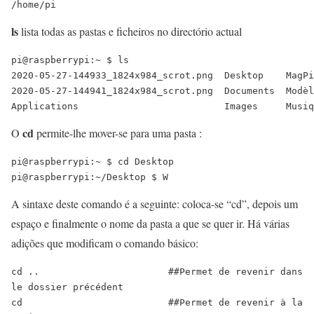
/home/pi
ls
lista todas as pastas e ficheiros no directório actual
pi@raspberrypi:~ $ ls

2020-05-27-144933_1824x984_scrot.png  Desktop    MagPi
2020-05-27-144941_1824x984_scrot.png  Documents  Modèl
cd
O
permite-lhe mover-se para uma pasta :
pi@raspberrypi:~ $ cd Desktop

pi@raspberrypi:~/Desktop $ W
A sintaxe deste comando é a seguinte: coloca-se “cd”, depois um
espaço e finalmente o nome da pasta a que se quer ir. Há várias
adições que modificam o comando básico:
cd ..                       ##Permet de revenir dans 
le dossier précédent 

cd                          ##Permet de revenir à la 