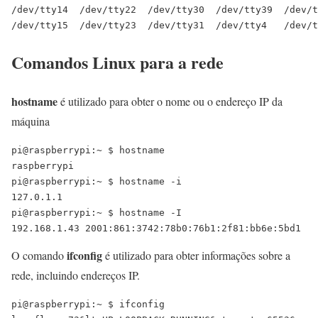
/dev/tty14  /dev/tty22  /dev/tty30  /dev/tty39  /dev/t
Comandos Linux para a rede
hostname
é utilizado para obter o nome ou o endereço IP da
máquina
pi@raspberrypi:~ $ hostname

raspberrypi

pi@raspberrypi:~ $ hostname -i

127.0.1.1

pi@raspberrypi:~ $ hostname -I

192.168.1.43 2001:861:3742:78b0:76b1:2f81:bb6e:5bd1 
ifconfig
O comando
é utilizado para obter informações sobre a
rede, incluindo endereços IP.
pi@raspberrypi:~ $ ifconfig
