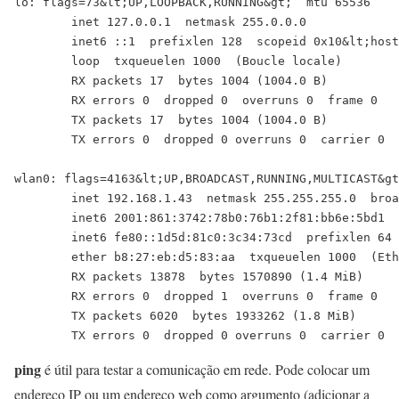
lo: flags=73&lt;UP,LOOPBACK,RUNNING&gt;  mtu 65536

        inet 127.0.0.1  netmask 255.0.0.0

        inet6 ::1  prefixlen 128  scopeid 0x10&lt;host
        loop  txqueuelen 1000  (Boucle locale)

        RX packets 17  bytes 1004 (1004.0 B)

        RX errors 0  dropped 0  overruns 0  frame 0

        TX packets 17  bytes 1004 (1004.0 B)

        TX errors 0  dropped 0 overruns 0  carrier 0  
wlan0: flags=4163&lt;UP,BROADCAST,RUNNING,MULTICAST&gt
        inet 192.168.1.43  netmask 255.255.255.0  broa
        inet6 2001:861:3742:78b0:76b1:2f81:bb6e:5bd1  
        inet6 fe80::1d5d:81c0:3c34:73cd  prefixlen 64 
        ether b8:27:eb:d5:83:aa  txqueuelen 1000  (Eth
        RX packets 13878  bytes 1570890 (1.4 MiB)

        RX errors 0  dropped 1  overruns 0  frame 0

        TX packets 6020  bytes 1933262 (1.8 MiB)

ping
é útil para testar a comunicação em rede. Pode colocar um
endereço IP ou um endereço web como argumento (adicionar a