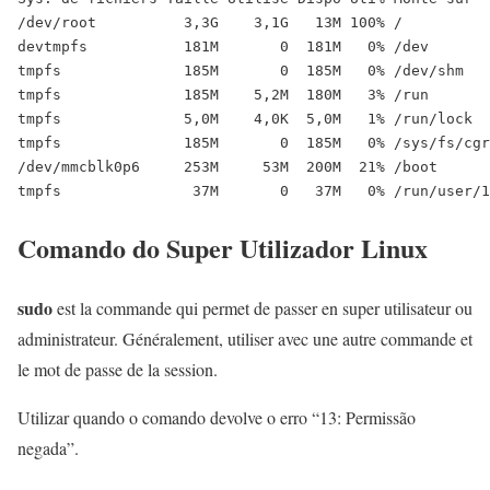
/dev/root          3,3G    3,1G   13M 100% /

devtmpfs           181M       0  181M   0% /dev

tmpfs              185M       0  185M   0% /dev/shm

tmpfs              185M    5,2M  180M   3% /run

tmpfs              5,0M    4,0K  5,0M   1% /run/lock

tmpfs              185M       0  185M   0% /sys/fs/cgr
/dev/mmcblk0p6     253M     53M  200M  21% /boot

Comando do Super Utilizador Linux
sudo
est la commande qui permet de passer en super utilisateur ou
administrateur. Généralement, utiliser avec une autre commande et
le mot de passe de la session.
Utilizar quando o comando devolve o erro “13: Permissão
negada”.