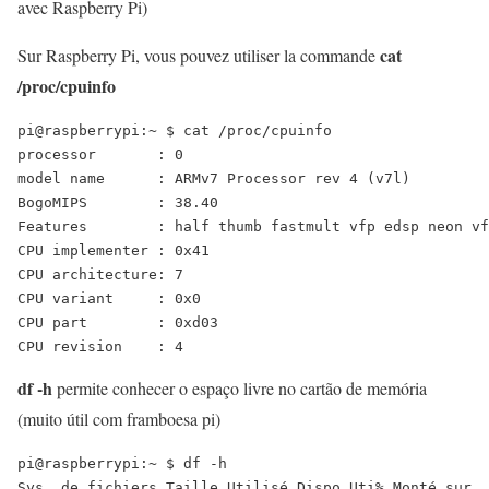
avec Raspberry Pi)
cat
Sur Raspberry Pi, vous pouvez utiliser la commande
/proc/cpuinfo
pi@raspberrypi:~ $ cat /proc/cpuinfo

processor	: 0

model name	: ARMv7 Processor rev 4 (v7l)

BogoMIPS	: 38.40

Features	: half thumb fastmult vfp edsp neon vfpv3 tls vfpv4 idiva idivt vfpd32 lpae evtstrm crc32 

CPU implementer	: 0x41

CPU architecture: 7

CPU variant	: 0x0

CPU part	: 0xd03

df -h
permite conhecer o espaço livre no cartão de memória
(muito útil com framboesa pi)
pi@raspberrypi:~ $ df -h

Sys. de fichiers Taille Utilisé Dispo Uti% Monté sur
