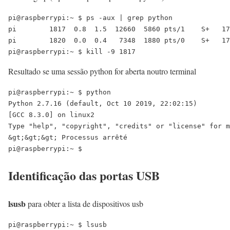
pi@raspberrypi:~ $ ps -aux | grep python

pi        1817  0.8  1.5  12660  5860 pts/1    S+   17
pi        1820  0.0  0.4   7348  1880 pts/0    S+   17
Resultado se uma sessão python for aberta noutro terminal
pi@raspberrypi:~ $ python

Python 2.7.16 (default, Oct 10 2019, 22:02:15) 

[GCC 8.3.0] on linux2

Type "help", "copyright", "credits" or "license" for m
&gt;&gt;&gt; Processus arrêté

Identificação das portas USB
lsusb
para obter a lista de dispositivos usb
pi@raspberrypi:~ $ lsusb
