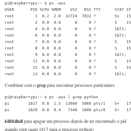
pi@raspberrypi:~ $ ps -aux

USER       PID %CPU %MEM    VSZ   RSS TTY      STAT ST
root         1  0.2  2.0  32724  7832 ?        Ss   15
root         2  0.0  0.0      0     0 ?        S    15
root         4  0.0  0.0      0     0 ?        I&lt;  
root         6  0.0  0.0      0     0 ?        I&lt;  
root         7  0.0  0.0      0     0 ?        S    15
root         8  0.0  0.0      0     0 ?        S    15
root         9  0.0  0.0      0     0 ?        I&lt;  
root        11  0.0  0.0      0     0 ?        S    15
root        12  0.0  0.0      0     0 ?        S    15
grep
Combinar com o
para encontrar processos particulares
pi@raspberrypi:~ $ ps -aux | grep python

pi        1817  0.8  1.5  12660  5860 pts/1    S+   17
pi        1820  0.0  0.4   7348  1880 pts/0    S+   17
kill/killall
para apagar um processo depois de ter encontrado o pid
usando grep (aqui 1817 para o processo python)