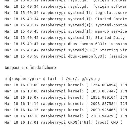
Mar 18 15:40:32 raspberrypi rsyslogd:  [origin softwar
Mar 18 15:40:34 raspberrypi rsyslogd:  [origin softwar
Mar 18 15:40:34 raspberrypi systemd[1]: logrotate.serv
Mar 18 15:40:34 raspberrypi systemd[1]: Started Rotate
Mar 18 15:40:37 raspberrypi systemd[1]: systemd-hostna
Mar 18 15:40:45 raspberrypi systemd[1]: man-db.service
Mar 18 15:40:45 raspberrypi systemd[1]: Started Daily 
Mar 18 15:40:47 raspberrypi dbus-daemon[633]: [session
Mar 18 15:40:47 raspberrypi systemd[531]: Starting Vir
tail
para ler o fim do ficheiro
pi@raspberrypi:~ $ tail -f /var/log/syslog

Mar 18 16:00:09 raspberrypi kernel: [ 1254.094894] ICM
Mar 18 16:10:06 raspberrypi kernel: [ 1850.887447] ICM
Mar 18 16:10:07 raspberrypi kernel: [ 1851.909164] ICM
Mar 18 16:14:14 raspberrypi kernel: [ 2098.887584] ICM
Mar 18 16:14:15 raspberrypi kernel: [ 2099.925466] ICM
Mar 18 16:14:16 raspberrypi kernel: [ 2100.949293] ICM
Mar 18 16:17:01 raspberrypi CRON[1461]: (root) CMD (  