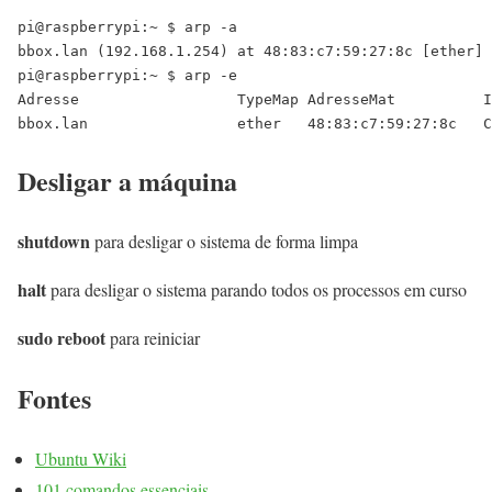
pi@raspberrypi:~ $ arp -a

bbox.lan (192.168.1.254) at 48:83:c7:59:27:8c [ether] 
pi@raspberrypi:~ $ arp -e

Adresse                  TypeMap AdresseMat          I
Desligar a máquina
shutdown
para desligar o sistema de forma limpa
halt
para desligar o sistema parando todos os processos em curso
sudo reboot
para reiniciar
Fontes
Ubuntu Wiki
101 comandos essenciais