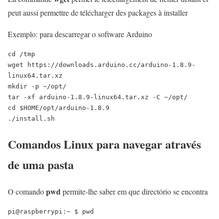
peut aussi permettre de télécharger des packages à installer
Exemplo: para descarregar o software Arduino
cd /tmp

wget https://downloads.arduino.cc/arduino-1.8.9-
linux64.tar.xz

mkdir -p ~/opt/

tar -xf arduino-1.8.9-linux64.tar.xz -C ~/opt/

cd $HOME/opt/arduino-1.8.9

./install.sh
Comandos Linux para navegar através
de uma pasta
pwd
O comando
permite-lhe saber em que directório se encontra
pi@raspberrypi:~ $ pwd
