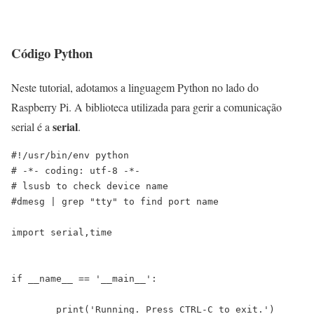
Código Python
Neste tutorial, adotamos a linguagem Python no lado do
Raspberry Pi. A biblioteca utilizada para gerir a comunicação
serial
serial é a
.
#!/usr/bin/env python

# -*- coding: utf-8 -*-

# lsusb to check device name

#dmesg | grep "tty" to find port name

import serial,time

if __name__ == '__main__':

	print('Running. Press CTRL-C to exit.')
