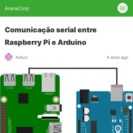
AranaCorp
Comunicação serial entre
Raspberry Pi e Arduino
Xukyo
4 anos ago