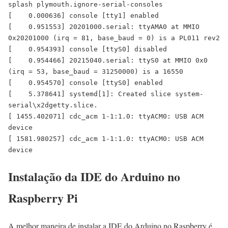
splash plymouth.ignore-serial-consoles

[    0.000636] console [tty1] enabled

[    0.951553] 20201000.serial: ttyAMA0 at MMIO 
0x20201000 (irq = 81, base_baud = 0) is a PL011 rev2

[    0.954393] console [ttyS0] disabled

[    0.954466] 20215040.serial: ttyS0 at MMIO 0x0 
(irq = 53, base_baud = 31250000) is a 16550

[    0.954570] console [ttyS0] enabled

[    5.378641] systemd[1]: Created slice system-
serial\x2dgetty.slice.

[ 1455.402071] cdc_acm 1-1:1.0: ttyACM0: USB ACM 
device

[ 1581.980257] cdc_acm 1-1:1.0: ttyACM0: USB ACM 
Instalação da IDE do Arduino no
Raspberry Pi
A melhor maneira de instalar a IDE do Arduino no Raspberry é