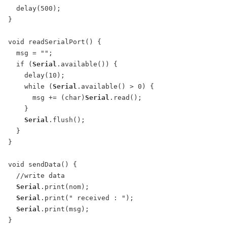
  delay(500);

}

void readSerialPort() {

  msg = "";

  if (
Serial
.available()) {

    delay(10);

    while (
Serial
.available() > 0) {

      msg += (char)
Serial
.read();

    }

Serial
.flush();

  }

}

void sendData() {

  //write data

Serial
.print(nom);

Serial
.print(" received : ");

Serial
.print(msg);

}
