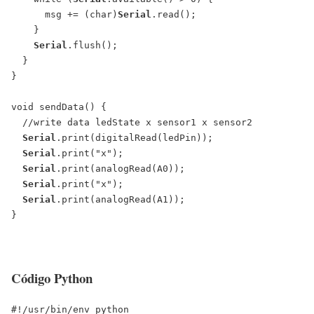
      msg += (char)
Serial
.read();

    }

Serial
.flush();

  }

}

void sendData() {

  //write data ledState x sensor1 x sensor2

Serial
.print(digitalRead(ledPin));

Serial
.print("x");

Serial
.print(analogRead(A0));

Serial
.print("x");

Serial
.print(analogRead(A1));

}

Código Python
#!/usr/bin/env python
