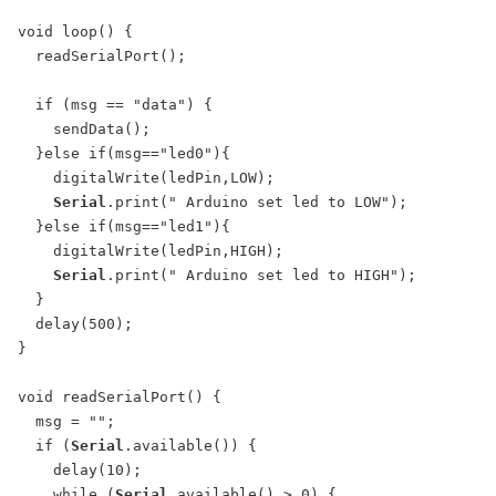
void loop() {

  readSerialPort();

  if (msg == "data") {

    sendData();

  }else if(msg=="led0"){

    digitalWrite(ledPin,LOW);

Serial
.print(" Arduino set led to LOW");

  }else if(msg=="led1"){

    digitalWrite(ledPin,HIGH);

Serial
.print(" Arduino set led to HIGH");

  }

  delay(500);

}

void readSerialPort() {

  msg = "";

  if (
Serial
.available()) {

    delay(10);

    while (
Serial
.available() > 0) {
