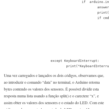
					if  arduino.inWaiting()>0: 

						answer=str(arduino.readline())

						print("---> {}".format(answer))

						if cmd=="data":

							dataList=answer.split("x"
							print("led state : {}".format(dataList[0])
							print("Analog input A0 : {}".format(dataList[1]
							print("Analog input A1: {}".format(dataList[2])
							arduino.flushInput() #remove data after readin
			except KeyboardInterrupt:

				print("KeyboardInter
Uma vez carregados e lançados os dois códigos, observamos que,
ao introduzir o comando “data” no terminal, o Arduino retorna
bytes contendo os valores dos sensores. É possível dividir esta
resposta numa lista usando a função split() e o carectere “x”, e
assim obter os valores dos sensores e o estado do LED. Com este