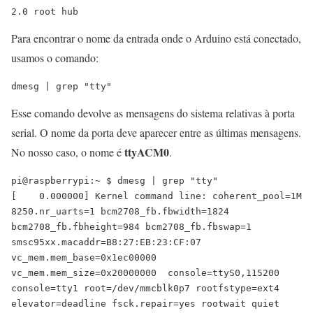
Para encontrar o nome da entrada onde o Arduino está conectado,
usamos o comando:
dmesg | grep "tty"
Esse comando devolve as mensagens do sistema relativas à porta
serial. O nome da porta deve aparecer entre as últimas mensagens.
ttyACM0
No nosso caso, o nome é
.
pi@raspberrypi:~ $ dmesg | grep "tty"

[    0.000000] Kernel command line: coherent_pool=1M 
8250.nr_uarts=1 bcm2708_fb.fbwidth=1824 
bcm2708_fb.fbheight=984 bcm2708_fb.fbswap=1 
smsc95xx.macaddr=B8:27:EB:23:CF:07 
vc_mem.mem_base=0x1ec00000 
vc_mem.mem_size=0x20000000  console=ttyS0,115200 
console=tty1 root=/dev/mmcblk0p7 rootfstype=ext4 
elevator=deadline fsck.repair=yes rootwait quiet 