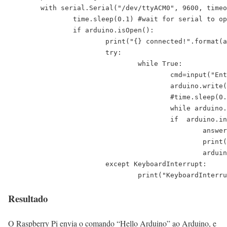
	with serial.Serial("/dev/ttyACM0", 9600, timeout=1) as arduino:

		time.sleep(0.1) #wait for serial to open

		if arduino.isOpen():

			print("{} connected!".format(arduino.port))

			try:

				while True:

					cmd=input("Enter command : ")

					arduino.write(cmd.encode())

					#time.sleep(0.1) #wait for arduino to answer

					while arduino.inWaiting()==0: pass

					if  arduino.inWaiting()>0: 

						answer=arduino.readline()

						print(answer)

						arduino.flushInput() #remove data after reading

			except KeyboardInterrupt:

				print("KeyboardInter
Resultado
O Raspberry Pi envia o comando “Hello Arduino” ao Arduino, e