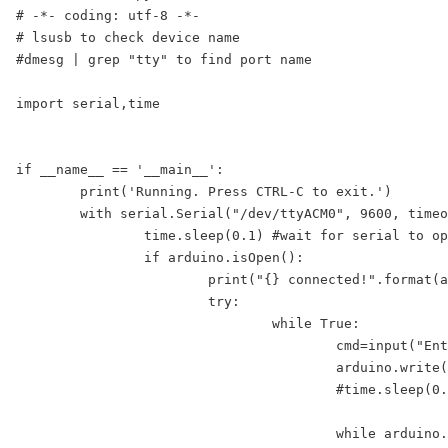
# -*- coding: utf-8 -*-

# lsusb to check device name

#dmesg | grep "tty" to find port name

import serial,time

if __name__ == '__main__':

	print('Running. Press CTRL-C to exit.')

	with serial.Serial("/dev/ttyACM0", 9600, timeout=1) as arduino:

		time.sleep(0.1) #wait for serial to open

		if arduino.isOpen():

			print("{} connected!".format(arduino.port))

			try:

				while True:

					cmd=input("Enter command (data,led0 or led1): ")

					arduino.write(cmd.encode())

					#time.sleep(0.1) #wait for arduino to answer

					while arduino.inWaiting()==0: pass
