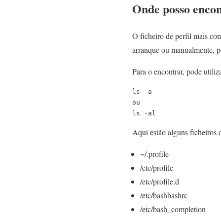
Onde posso encont
O ficheiro de perfil mais co
arranque ou manualmente, po
Para o encontrar, pode utili
ls -a

ou

ls -al
Aqui estão alguns ficheiros
~/.profile
/etc/profile
/etc/profile.d
/etc/bashbashrc
/etc/bash_completion