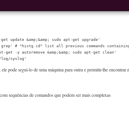
-get update &amp;&amp; sudo apt-get upgrade'

 grep' # "histg cd" list all previous commands containing
pt-get -y autoremove &amp;&amp; sudo apt-get clean'

/log/syslog'
, ele pode segui-lo de uma máquina para outra e permitir-lhe encontrar
s com sequências de comandos que podem ser mais complexas