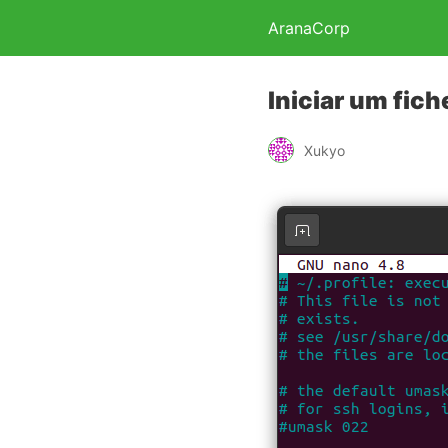
AranaCorp
Iniciar um fich
Xukyo