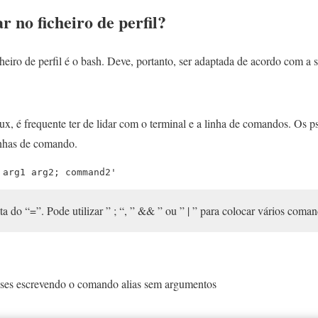
r no ficheiro de perfil?
heiro de perfil é o bash. Deve, portanto, ser adaptada de acordo com a sh
x, é frequente ter de lidar com o terminal e a linha de comandos. Os
linhas de comando.
 arg1 arg2; command2'
ta do “=”. Pode utilizar ” ; “, ” && ” ou ” | ” para colocar vários coma
liases escrevendo o comando alias sem argumentos