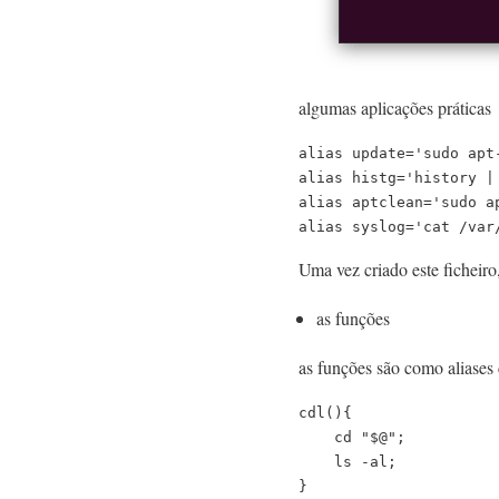
algumas aplicações práticas
alias update='sudo apt
alias histg='history |
alias aptclean='sudo a
alias syslog='cat /var
Uma vez criado este ficheiro
as funções
as funções são como aliase
cdl(){

    cd "$@";

    ls -al;

}