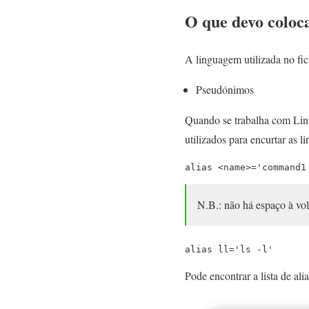
O que devo coloca
A linguagem utilizada no fic
Pseudónimos
Quando se trabalha com Linu
utilizados para encurtar as 
alias <name>='command1
N.B.: não há espaço à vol
alias ll='ls -l'
Pode encontrar a lista de a