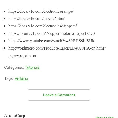
https://docs.v1e.com/electronics/ramps/
https://docs.v1e.com/mpcnc/intro/
https://docs.v1e.com/electronics/steppers/
https://forum.v1e.com/t/stepper-motor-voltage/18573
https://www.youtube.com/watch?v=89BHS9hfSUk
http://voidmicro.com/Products/Laser/LD4070HA-en.html?
page=page_laser
Categories:
Tutoriais
Tags:
Arduino
Leave a Comment
AranaCorp