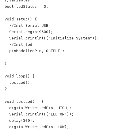
//Variables

bool ledStatus = 0;

void setup() {

  //Init Serial USB

  Serial.begin(9600);

  Serial.println(F("Initialize System"));

  //Init led

  pinMode(ledPin, OUTPUT);

}

void loop() {

  testLed();

}

void testLed( ) {

  digitalWrite(ledPin, HIGH);

  Serial.println(F("LED ON"));

  delay(500);

  digitalWrite(ledPin, LOW);
