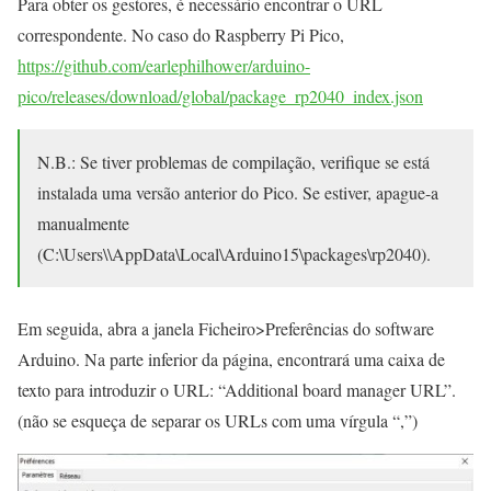
Para obter os gestores, é necessário encontrar o URL
correspondente. No caso do Raspberry Pi Pico,
https://github.com/earlephilhower/arduino-
pico/releases/download/global/package_rp2040_index.json
N.B.: Se tiver problemas de compilação, verifique se está
instalada uma versão anterior do Pico. Se estiver, apague-a
manualmente
(C:\Users\\AppData\Local\Arduino15\packages\rp2040).
Em seguida, abra a janela Ficheiro>Preferências do software
Arduino. Na parte inferior da página, encontrará uma caixa de
texto para introduzir o URL: “Additional board manager URL”.
(não se esqueça de separar os URLs com uma vírgula “,”)