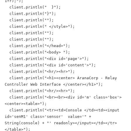
1fr);");

  client.println("  }");

  client.println("}");

  client.println("");

  client.println(" </style>");

  client.println("");

  client.println("");

  client.println("</head>");

  client.println("<body> ");

  client.println("<div id='page'>");

  client.println("<div id='content'>");

  client.println("<hr/><hr>");

  client.println("<h1><center> AranaCorp - Relay 
Controller Web Interface </center></h1>");

  client.println("<hr/><hr>");

  client.println("<br><br><div id='m' class='box'>
<center><table>");

  client.println("<tr><td>Console </td><td><input 
id='senM1' class='sensor'  value='" + 
String(console) + "' readonly></input></td></tr> 
</table>");
