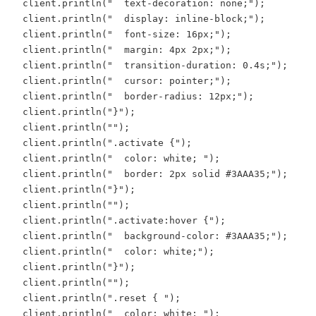
  client.println("  text-decoration: none;");

  client.println("  display: inline-block;");

  client.println("  font-size: 16px;");

  client.println("  margin: 4px 2px;");

  client.println("  transition-duration: 0.4s;");

  client.println("  cursor: pointer;");

  client.println("  border-radius: 12px;");

  client.println("}");

  client.println("");

  client.println(".activate {");

  client.println("  color: white; ");

  client.println("  border: 2px solid #3AAA35;");

  client.println("}");

  client.println("");

  client.println(".activate:hover {");

  client.println("  background-color: #3AAA35;");

  client.println("  color: white;");

  client.println("}");

  client.println("");

  client.println(".reset { ");

  client.println("  color: white; ");
