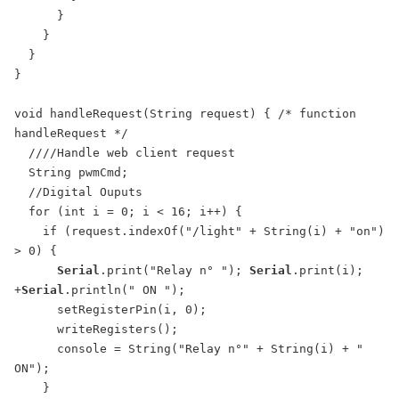
      }

    }

  }

}

void handleRequest(String request) { /* function 
handleRequest */

  ////Handle web client request

  String pwmCmd;

  //Digital Ouputs

  for (int i = 0; i < 16; i++) {

    if (request.indexOf("/light" + String(i) + "on") 
> 0) {

Serial
.print("Relay n° "); 
Serial
.print(i); 
+
Serial
.println(" ON ");

      setRegisterPin(i, 0);

      writeRegisters();

      console = String("Relay n°" + String(i) + " 
ON");

    }
