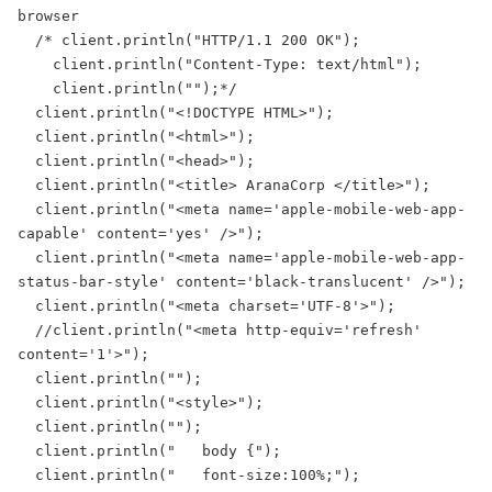
browser

  /* client.println("HTTP/1.1 200 OK");

    client.println("Content-Type: text/html");

    client.println("");*/

  client.println("<!DOCTYPE HTML>");

  client.println("<html>");

  client.println("<head>");

  client.println("<title> AranaCorp </title>");

  client.println("<meta name='apple-mobile-web-app-
capable' content='yes' />");

  client.println("<meta name='apple-mobile-web-app-
status-bar-style' content='black-translucent' />");

  client.println("<meta charset='UTF-8'>");

  //client.println("<meta http-equiv='refresh' 
content='1'>");

  client.println("");

  client.println("<style>");

  client.println("");

  client.println("   body {");

  client.println("   font-size:100%;");
