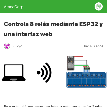
AranaCorp
Controla 8 relés mediante ESP32 y
una interfaz web
Xukyo
hace 6 años
En este tutorial, crearemos una interfaz web para controlar 8 relés