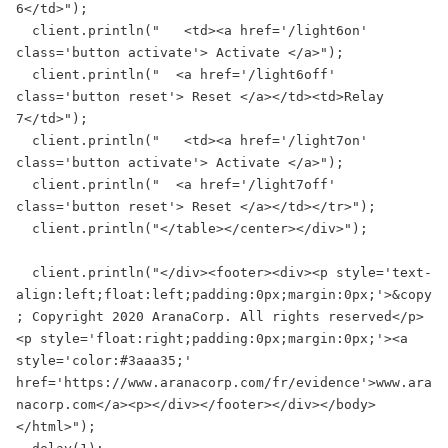
6</td>");

  client.println("   <td><a href='/light6on' 
class='button activate'> Activate </a>");

  client.println("  <a href='/light6off' 
class='button reset'> Reset </a></td><td>Relay 
7</td>");

  client.println("   <td><a href='/light7on' 
class='button activate'> Activate </a>");

  client.println("  <a href='/light7off' 
class='button reset'> Reset </a></td></tr>");

  client.println("</table></center></div>");

  client.println("</div><footer><div><p style='text-
align:left;float:left;padding:0px;margin:0px;'>&copy
; Copyright 2020 AranaCorp. All rights reserved</p>
<p style='float:right;padding:0px;margin:0px;'><a 
style='color:#3aaa35;' 
href='https://www.aranacorp.com/fr/evidence'>www.ara
nacorp.com</a><p></div></footer></div></body>
</html>");
