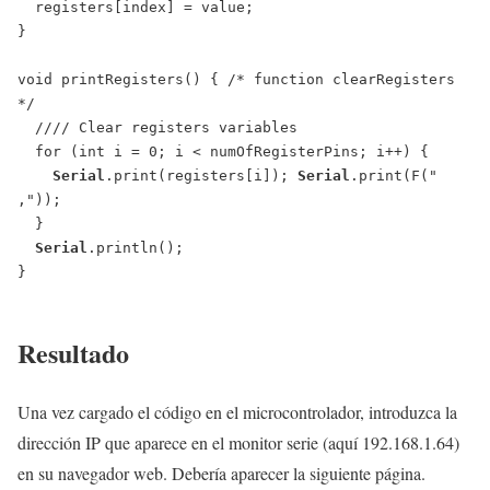
  registers[index] = value;

}

void printRegisters() { /* function clearRegisters 
*/

  //// Clear registers variables

  for (int i = 0; i < numOfRegisterPins; i++) {

Serial
.print(registers[i]); 
Serial
.print(F(" 
,"));

  }

Serial
.println();

}

Resultado
Una vez cargado el código en el microcontrolador, introduzca la
dirección IP que aparece en el monitor serie (aquí 192.168.1.64)
en su navegador web. Debería aparecer la siguiente página.