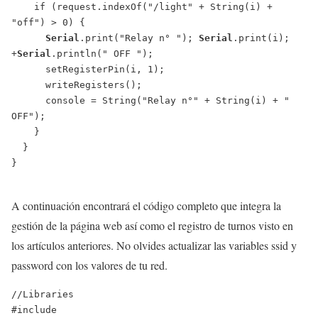
    if (request.indexOf("/light" + String(i) + 
"off") > 0) {

Serial
.print("Relay n° "); 
Serial
.print(i); 
+
Serial
.println(" OFF ");

      setRegisterPin(i, 1);

      writeRegisters();

      console = String("Relay n°" + String(i) + " 
OFF");

    }

  }

}

A continuación encontrará el código completo que integra la
gestión de la página web así como el registro de turnos visto en
los artículos anteriores. No olvides actualizar las variables ssid y
password con los valores de tu red.
//Libraries

#include 