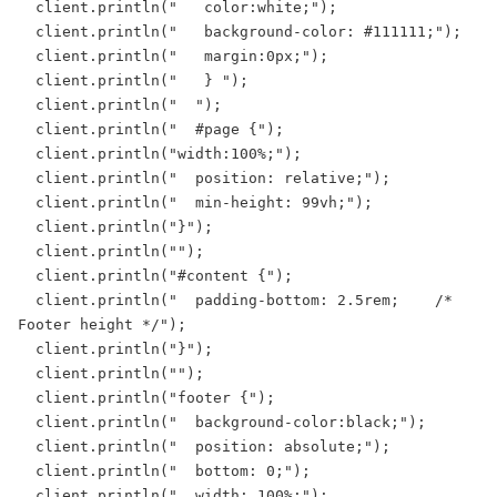
  client.println("   color:white;");

  client.println("   background-color: #111111;");

  client.println("   margin:0px;");

  client.println("   } ");

  client.println("  ");

  client.println("  #page {");

  client.println("width:100%;");

  client.println("  position: relative;");

  client.println("  min-height: 99vh;");

  client.println("}");

  client.println("");

  client.println("#content {");

  client.println("  padding-bottom: 2.5rem;    /* 
Footer height */");

  client.println("}");

  client.println("");

  client.println("footer {");

  client.println("  background-color:black;");

  client.println("  position: absolute;");

  client.println("  bottom: 0;");

  client.println("  width: 100%;");
