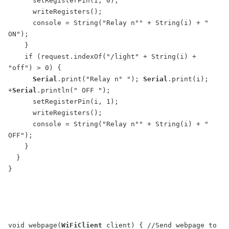
      setRegisterPin(i, 0);

      writeRegisters();

      console = String("Relay n°" + String(i) + " 
ON");

    }

    if (request.indexOf("/light" + String(i) + 
"off") > 0) {

Serial
.print("Relay n° "); 
Serial
.print(i); 
+
Serial
.println(" OFF ");

      setRegisterPin(i, 1);

      writeRegisters();

      console = String("Relay n°" + String(i) + " 
OFF");

    }

  }

}

void webpage(
WiFiClient
 client) { //Send webpage to 