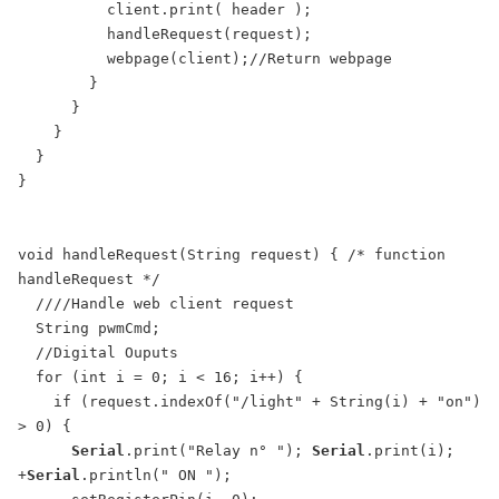
          client.print( header );

          handleRequest(request);

          webpage(client);//Return webpage

        }

      }

    }

  }

}

void handleRequest(String request) { /* function 
handleRequest */

  ////Handle web client request

  String pwmCmd;

  //Digital Ouputs

  for (int i = 0; i < 16; i++) {

    if (request.indexOf("/light" + String(i) + "on") 
> 0) {

Serial
.print("Relay n° "); 
Serial
.print(i); 
+
Serial
.println(" ON ");
