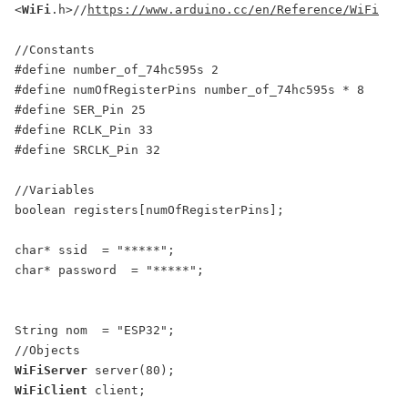
<
WiFi
.h>//
https://www.arduino.cc/en/Reference/WiFi
//Constants

#define number_of_74hc595s 2

#define numOfRegisterPins number_of_74hc595s * 8

#define SER_Pin 25

#define RCLK_Pin 33

#define SRCLK_Pin 32

//Variables

boolean registers[numOfRegisterPins];

char* ssid  = "*****";

char* password  = "*****";

String nom  = "ESP32";

WiFiServer
WiFiClient
 client;
