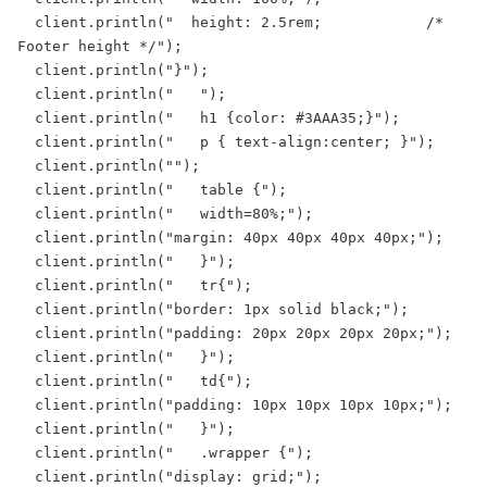
  client.println("  height: 2.5rem;            /* 
Footer height */");

  client.println("}");

  client.println("   ");

  client.println("   h1 {color: #3AAA35;}");

  client.println("   p { text-align:center; }");

  client.println("");

  client.println("   table {");

  client.println("   width=80%;");

  client.println("margin: 40px 40px 40px 40px;");

  client.println("   }");

  client.println("   tr{");

  client.println("border: 1px solid black;");

  client.println("padding: 20px 20px 20px 20px;");

  client.println("   }");

  client.println("   td{");

  client.println("padding: 10px 10px 10px 10px;");

  client.println("   }");

  client.println("   .wrapper {");

  client.println("display: grid;");
