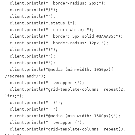
  client.println("  border-radius: 2px;");

  client.println("}");

  client.println("");

  client.println(".status {");

  client.println("  color: white; ");

  client.println("  border: 5px solid #3AAA35;");

  client.println("  border-radius: 12px;");

  client.println("}");

  client.println("");

  client.println("");

  client.println("@media (min-width: 1050px){ 
/*screen and*/");

  client.println("  .wrapper {");

  client.println("grid-template-columns: repeat(2, 
1fr);");

  client.println("  }");

  client.println("  ");

  client.println("@media (min-width: 1500px){");

  client.println("  .wrapper {");

  client.println("grid-template-columns: repeat(3, 