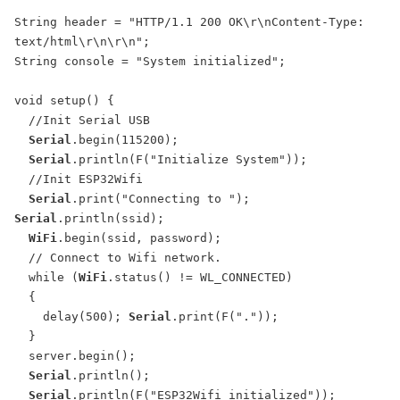
String header = "HTTP/1.1 200 OK\r\nContent-Type: 
text/html\r\n\r\n";

String console = "System initialized";

void setup() {

  //Init Serial USB

Serial
.begin(115200);

Serial
.println(F("Initialize System"));

  //Init ESP32Wifi

Serial
.print("Connecting to "); 
Serial
.println(ssid);

WiFi
.begin(ssid, password);

  // Connect to Wifi network.

  while (
WiFi
.status() != WL_CONNECTED)

  {

    delay(500); 
Serial
.print(F("."));

  }

  server.begin();

Serial
.println();

Serial
.println(F("ESP32Wifi initialized"));
