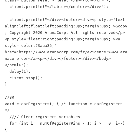
class='button reset'> Reset </a></td></tr>");

  client.println("</table></center></div>");

  client.println("</div><footer><div><p style='text-
align:left;float:left;padding:0px;margin:0px;'>&copy
; Copyright 2020 AranaCorp. All rights reserved</p>
<p style='float:right;padding:0px;margin:0px;'><a 
style='color:#3aaa35;' 
href='https://www.aranacorp.com/fr/evidence'>www.ara
nacorp.com</a><p></div></footer></div></body>
</html>");

  delay(1);

  client.stop();

}

//SR

void clearRegisters() { /* function clearRegisters 
*/

  //// Clear registers variables

  for (int i = numOfRegisterPins - 1; i >=  0; i--) 
{
