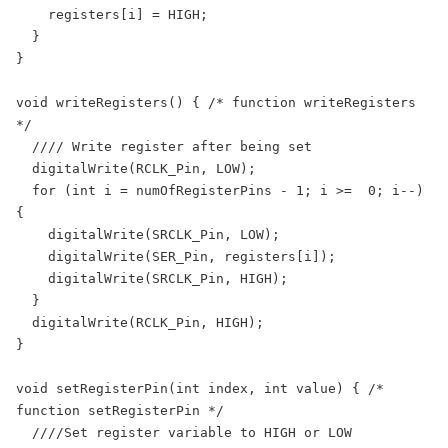
    registers[i] = HIGH;

  }

}

void writeRegisters() { /* function writeRegisters 
*/

  //// Write register after being set

  digitalWrite(RCLK_Pin, LOW);

  for (int i = numOfRegisterPins - 1; i >=  0; i--) 
{

    digitalWrite(SRCLK_Pin, LOW);

    digitalWrite(SER_Pin, registers[i]);

    digitalWrite(SRCLK_Pin, HIGH);

  }

  digitalWrite(RCLK_Pin, HIGH);

}

void setRegisterPin(int index, int value) { /* 
function setRegisterPin */

  ////Set register variable to HIGH or LOW
