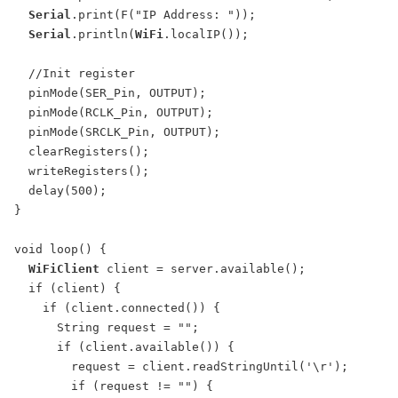
Serial
.print(F("IP Address: "));

Serial
.println(
WiFi
.localIP());

  //Init register

  pinMode(SER_Pin, OUTPUT);

  pinMode(RCLK_Pin, OUTPUT);

  pinMode(SRCLK_Pin, OUTPUT);

  clearRegisters();

  writeRegisters();

  delay(500);

}

void loop() {

WiFiClient
 client = server.available();

  if (client) {

    if (client.connected()) {

      String request = "";

      if (client.available()) {

        request = client.readStringUntil('\r');

        if (request != "") {
