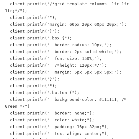
  client.println("/*grid-template-columns: 1fr 1fr 
1fr;*/");

  client.println("");

  client.println("margin: 60px 20px 60px 20px;");

  client.println("}");

  client.println(".box {");

  client.println("  border-radius: 10px;");

  client.println("  border: 2px solid white;");

  client.println("  font-size: 150%;");

  client.println("  /*height: 120px;*/");

  client.println("  margin: 5px 5px 5px 5px;");

  client.println("}");

  client.println("");

  client.println(".button {");

  client.println("  background-color: #111111; /* 
Green */");

  client.println("  border: none;");

  client.println("  color: white;");

  client.println("  padding: 16px 32px;");

  client.println("  text-align: center;");
