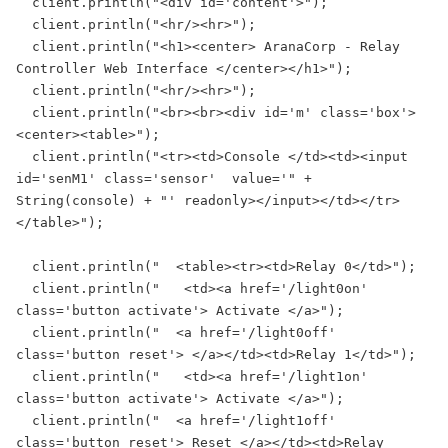
  client.println("<div id='content'>");

  client.println("<hr/><hr>");

  client.println("<h1><center> AranaCorp - Relay 
Controller Web Interface </center></h1>");

  client.println("<hr/><hr>");

  client.println("<br><br><div id='m' class='box'>
<center><table>");

  client.println("<tr><td>Console </td><td><input 
id='senM1' class='sensor'  value='" + 
String(console) + "' readonly></input></td></tr> 
</table>");

  client.println("  <table><tr><td>Relay 0</td>");

  client.println("   <td><a href='/light0on' 
class='button activate'> Activate </a>");

  client.println("  <a href='/light0off' 
class='button reset'> </a></td><td>Relay 1</td>");

  client.println("   <td><a href='/light1on' 
class='button activate'> Activate </a>");

  client.println("  <a href='/light1off' 
class='button reset'> Reset </a></td><td>Relay 