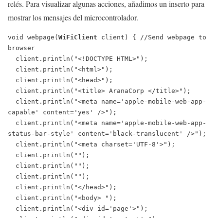
relés. Para visualizar algunas acciones, añadimos un inserto para
mostrar los mensajes del microcontrolador.
void webpage(
WiFiClient
 client) { //Send webpage to 
browser

  client.println("<!DOCTYPE HTML>");

  client.println("<html>");

  client.println("<head>");

  client.println("<title> AranaCorp </title>");

  client.println("<meta name='apple-mobile-web-app-
capable' content='yes' />");

  client.println("<meta name='apple-mobile-web-app-
status-bar-style' content='black-translucent' />");

  client.println("<meta charset='UTF-8'>");

  client.println("");

  client.println("");

  client.println("");

  client.println("</head>");

  client.println("<body> ");

  client.println("<div id='page'>");
