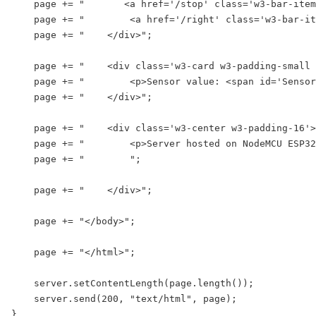
    page += "       <a href='/stop' class='w3-bar-item
    page += "        <a href='/right' class='w3-bar-it
    page += "    </div>";

    page += "    <div class='w3-card w3-padding-small 
    page += "        <p>Sensor value: <span id='Sensor
    page += "    </div>";

    page += "    <div class='w3-center w3-padding-16'>
    page += "        <p>Server hosted on NodeMCU ESP32
    page += "        ";

    page += "    </div>";

    page += "</body>";

    page += "</html>";

    server.setContentLength(page.length());

    server.send(200, "text/html", page);

}
