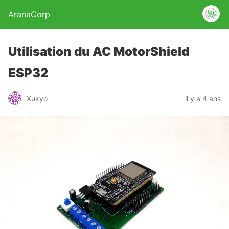
AranaCorp
Utilisation du AC MotorShield
ESP32
Xukyo
il y a 4 ans