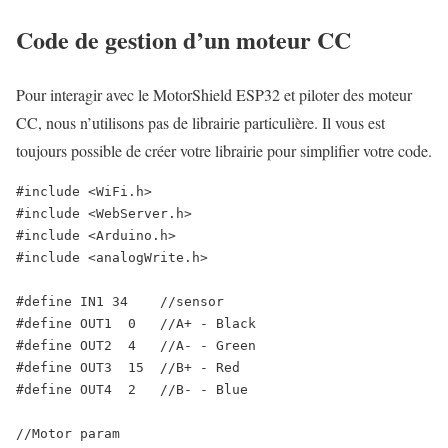
Code de gestion d’un moteur CC
Pour interagir avec le MotorShield ESP32 et piloter des moteur
CC, nous n’utilisons pas de librairie particulière. Il vous est
toujours possible de créer votre librairie pour simplifier votre code.
#include <WiFi.h>

#include <WebServer.h>

#include <Arduino.h>

#include <analogWrite.h>

#define IN1 34    //sensor

#define OUT1  0   //A+ - Black

#define OUT2  4   //A- - Green

#define OUT3  15  //B+ - Red

#define OUT4  2   //B- - Blue

//Motor param
