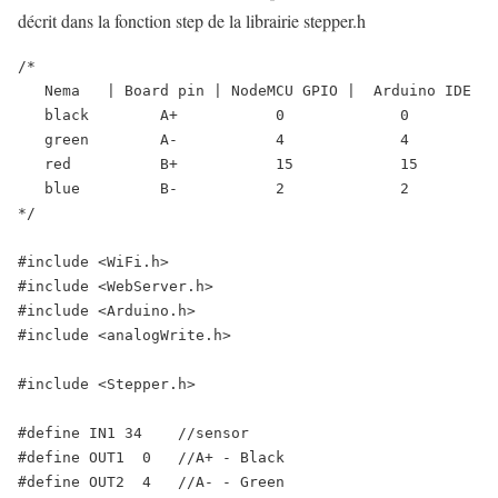
décrit dans la fonction step de la librairie stepper.h
/*

   Nema   | Board pin | NodeMCU GPIO |  Arduino IDE

   black        A+           0             0

   green        A-           4             4

   red          B+           15            15

   blue         B-           2             2

*/

#include <WiFi.h>

#include <WebServer.h>

#include <Arduino.h>

#include <analogWrite.h>

#include <Stepper.h>

#define IN1 34    //sensor

#define OUT1  0   //A+ - Black

#define OUT2  4   //A- - Green
