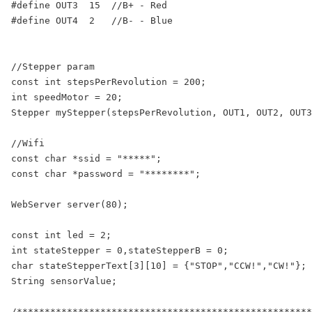
#define OUT3  15  //B+ - Red

#define OUT4  2   //B- - Blue

//Stepper param

const int stepsPerRevolution = 200;

int speedMotor = 20;

Stepper myStepper(stepsPerRevolution, OUT1, OUT2, OUT3
//Wifi

const char *ssid = "*****";

const char *password = "********";

WebServer server(80);

const int led = 2;

int stateStepper = 0,stateStepperB = 0;

char stateStepperText[3][10] = {"STOP","CCW!","CW!"};

String sensorValue;

/*****************************************************