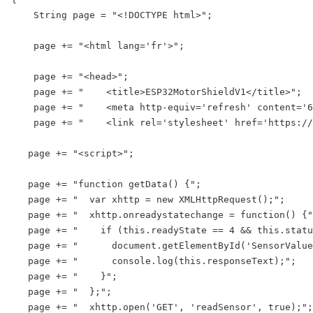
    String page = "<!DOCTYPE html>";

    page += "<html lang='fr'>";

    page += "<head>";

    page += "    <title>ESP32MotorShieldV1</title>";

    page += "    <meta http-equiv='refresh' content='6
    page += "    <link rel='stylesheet' href='https://
   page += "<script>";

   page += "function getData() {";

   page += "  var xhttp = new XMLHttpRequest();";

   page += "  xhttp.onreadystatechange = function() {"
   page += "    if (this.readyState == 4 && this.statu
   page += "      document.getElementById('SensorValue
   page += "      console.log(this.responseText);";

   page += "    }";

   page += "  };";

   page += "  xhttp.open('GET', 'readSensor', true);";
