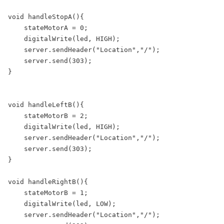
void handleStopA(){

    stateMotorA = 0;

    digitalWrite(led, HIGH);

    server.sendHeader("Location","/");

    server.send(303);

}

void handleLeftB(){

    stateMotorB = 2;

    digitalWrite(led, HIGH);

    server.sendHeader("Location","/");

    server.send(303);

}

void handleRightB(){

    stateMotorB = 1;

    digitalWrite(led, LOW);

    server.sendHeader("Location","/");
