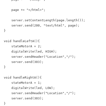
    page += "</html>";

    server.setContentLength(page.length());

    server.send(200, "text/html", page);

}

void handleLeftA(){

    stateMotorA = 2;

    digitalWrite(led, HIGH);

    server.sendHeader("Location","/");

    server.send(303);

}

void handleRightA(){

    stateMotorA = 1;

    digitalWrite(led, LOW);

    server.sendHeader("Location","/");

    server.send(303);

}
