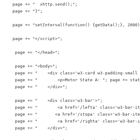
   page += "  xhttp.send();";

   page += "}";

   page += "setInterval(function() {getData();}, 2000)
   page += "</script>";

    page += "</head>";

    page += "<body>";

    page += "    <div class='w3-card w3-padding-small 
    page += "        <p>Motor State A: "; page += stat
    page += "    </div>";

    page += "    <div class='w3-bar'>";

    page += "        <a href='/lefta' class='w3-bar-it
    page += "       <a href='/stopa' class='w3-bar-ite
    page += "        <a href='/righta' class='w3-bar-i
    page += "    </div>";
