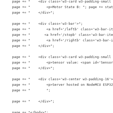
    page += "    <div class='w3-card w3-padding-small 
    page += "        <p>Motor State B: "; page += stat
    page += "    </div>";

    page += "    <div class='w3-bar'>";

    page += "        <a href='/leftb' class='w3-bar-it
    page += "       <a href='/stopb' class='w3-bar-ite
    page += "        <a href='/rightb' class='w3-bar-i
    page += "    </div>";

    page += "    <div class='w3-card w3-padding-small 
    page += "        <p>Sensor value: <span id='Sensor
    page += "    </div>";

    page += "    <div class='w3-center w3-padding-16'>
    page += "        <p>Server hosted on NodeMCU ESP32
    page += "        ";

    page += "    </div>";

    page += "</body>";
