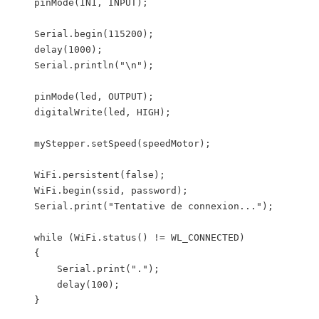
    pinMode(IN1, INPUT); 

    Serial.begin(115200);

    delay(1000);

    Serial.println("\n");

    pinMode(led, OUTPUT);

    digitalWrite(led, HIGH);

    myStepper.setSpeed(speedMotor);

    WiFi.persistent(false);

    WiFi.begin(ssid, password);

    Serial.print("Tentative de connexion...");

    while (WiFi.status() != WL_CONNECTED)

    {

        Serial.print(".");

        delay(100);

    }
