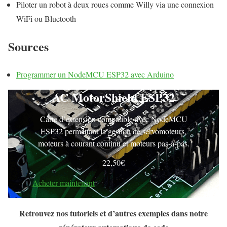
Piloter un robot à deux roues comme Willy via une connexion
WiFi ou Bluetooth
Sources
Programmer un NodeMCU ESP32 avec Arduino
AC MotorShield ESP32
Carte d’extension compatible avec NodeMCU
ESP32 permettant la gestion de servomoteurs,
moteurs à courant continu et moteurs pas-à-pas.
22,50
€
Acheter maintenant
Retrouvez nos tutoriels et d’autres exemples dans notre