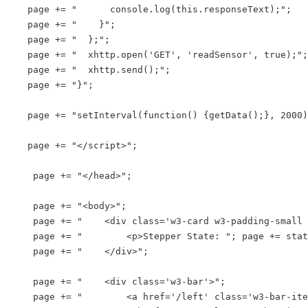
   page += "      console.log(this.responseText);";

   page += "    }";

   page += "  };";

   page += "  xhttp.open('GET', 'readSensor', true);";

   page += "  xhttp.send();";

   page += "}";

   page += "setInterval(function() {getData();}, 2000)
   page += "</script>";

    page += "</head>";

    page += "<body>";

    page += "    <div class='w3-card w3-padding-small 
    page += "        <p>Stepper State: "; page += stat
    page += "    </div>";

    page += "    <div class='w3-bar'>";

    page += "        <a href='/left' class='w3-bar-ite