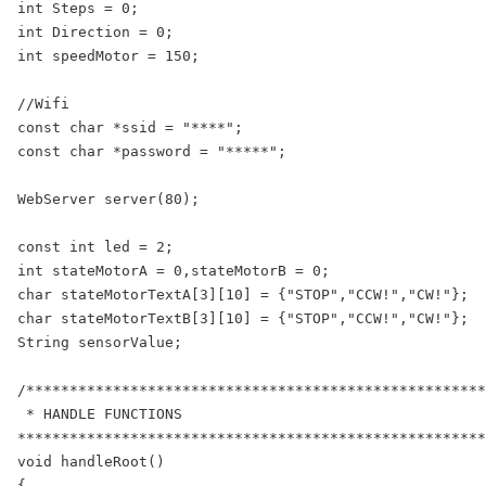
int Steps = 0;

int Direction = 0;

int speedMotor = 150;

//Wifi

const char *ssid = "****";

const char *password = "*****";

WebServer server(80);

const int led = 2;

int stateMotorA = 0,stateMotorB = 0;

char stateMotorTextA[3][10] = {"STOP","CCW!","CW!"};

char stateMotorTextB[3][10] = {"STOP","CCW!","CW!"};

String sensorValue;

/*****************************************************
 * HANDLE FUNCTIONS

******************************************************
void handleRoot()

{
