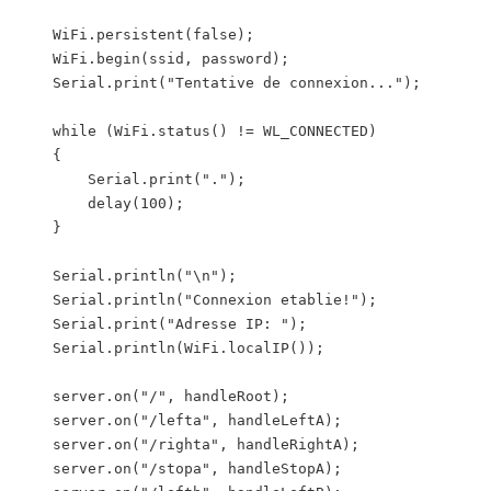
    WiFi.persistent(false);

    WiFi.begin(ssid, password);

    Serial.print("Tentative de connexion...");

    while (WiFi.status() != WL_CONNECTED)

    {

        Serial.print(".");

        delay(100);

    }

    Serial.println("\n");

    Serial.println("Connexion etablie!");

    Serial.print("Adresse IP: ");

    Serial.println(WiFi.localIP());

    server.on("/", handleRoot);

    server.on("/lefta", handleLeftA);

    server.on("/righta", handleRightA);

    server.on("/stopa", handleStopA);
