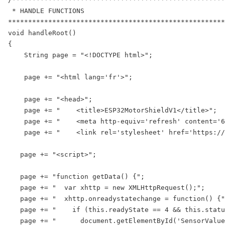
 * HANDLE FUNCTIONS

******************************************************
void handleRoot()

{

    String page = "<!DOCTYPE html>";

    page += "<html lang='fr'>";

    page += "<head>";

    page += "    <title>ESP32MotorShieldV1</title>";

    page += "    <meta http-equiv='refresh' content='6
    page += "    <link rel='stylesheet' href='https://
   page += "<script>";

   page += "function getData() {";

   page += "  var xhttp = new XMLHttpRequest();";

   page += "  xhttp.onreadystatechange = function() {"
   page += "    if (this.readyState == 4 && this.statu
   page += "      document.getElementById('SensorValue