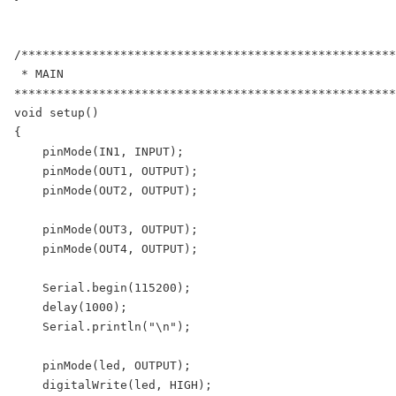
/*****************************************************
 * MAIN

******************************************************
void setup()

{

    pinMode(IN1, INPUT); 

    pinMode(OUT1, OUTPUT); 

    pinMode(OUT2, OUTPUT);

    pinMode(OUT3, OUTPUT);

    pinMode(OUT4, OUTPUT);

    Serial.begin(115200);

    delay(1000);

    Serial.println("\n");

    pinMode(led, OUTPUT);

    digitalWrite(led, HIGH);
