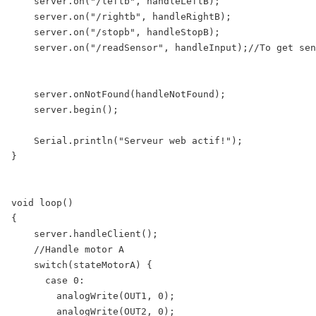
    server.on("/leftb", handleLeftB);

    server.on("/rightb", handleRightB);

    server.on("/stopb", handleStopB);   

    server.on("/readSensor", handleInput);//To get sen
    server.onNotFound(handleNotFound);

    server.begin();

    Serial.println("Serveur web actif!");

}

void loop()

{

    server.handleClient();

    //Handle motor A

    switch(stateMotorA) {

      case 0:

        analogWrite(OUT1, 0);

        analogWrite(OUT2, 0);
