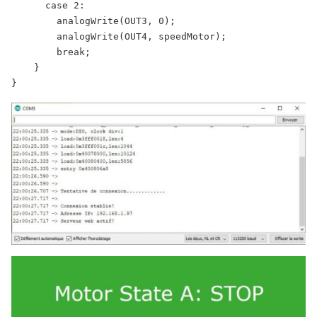
      case 2:

        analogWrite(OUT3, 0);

        analogWrite(OUT4, speedMotor);

        break;

    }

}