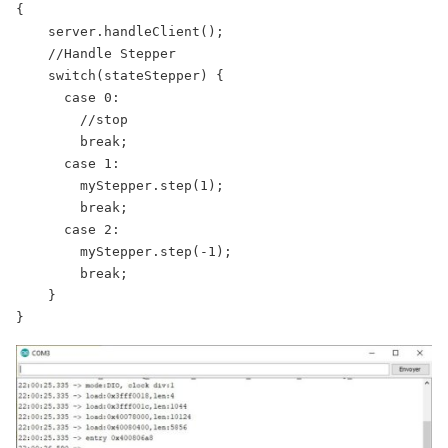
{

    server.handleClient();

    //Handle Stepper

    switch(stateStepper) {

      case 0:

        //stop

        break;

      case 1:

        myStepper.step(1);

        break;

      case 2:

        myStepper.step(-1);

        break;

    }

}