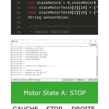
int
 stateMotorA = 0,stateMotorB = 0;
char
 stateMotorTextA
[
3
][
10
]
 = 
{
"STOP"
char
 stateMotorTextB
[
3
][
10
]
 = 
{
"STOP"
String sensorValue;
/************************************
 * HANDLE FUNCTIONS
*************************************
void
handleRoot
()
{
    String page = 
"<!DOCTYPE html>"
;
    page += 
"<html lang='fr'>"
;
    page += 
"<head>"
;
    page += 
"    <title>ESP32MotorShi
    page += 
"    <meta http-equiv='re
    page += 
"    <link rel='styleshee
   page += 
"<script>"
;
   page += 
"function getData() {"
;