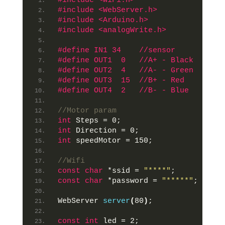
#include <WiFi.h>
#include <WebServer.h>
#include <Arduino.h>
#include <analogWrite.h>
#define IN1 34    //sensor
#define OUT1  0   //A+ - Black
#define OUT2  4   //A- - Green
#define OUT3  15  //B+ - Red
#define OUT4  2   //B- - Blue
//Motor param
int
 Steps = 0;
int
 Direction = 0;
int
 speedMotor = 150;
//Wifi
const
char
 *ssid = 
"****"
;
const
char
 *password = 
"*****"
;
WebServer 
server
(
80
)
;
const
int
 led = 2;