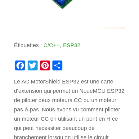
Étiquettes :
C/C++
,
ESP32
F
T
Pi
P
a
wi
nt
ar
Le AC MotorShield ESP32 est une carte
c
tt
er
ta
d’extension qui permet un NodeMCU ESP32
e
er
e
g
de piloter deux moteurs CC ou un moteur
b
st
er
pas-à-pas. Nous avons vu comment piloter
o
un moteur CC en utilisant un pont en H ce
o
qui peut nécessiter beaucoup de
k
branchement lorsqu’on utilise le circuit