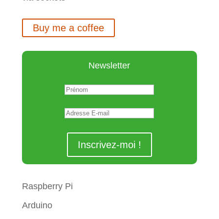
    server.
onNotFound
(
handleNotFound
)
    server.
begin
()
;
Buy me a coffee
    Serial.
println
(
"Serveur web actif
}
Newsletter
void
loop
()
{
    server.
handleClient
()
;
//Handle Stepper
switch
(
stateStepper
)
{
case
 0:
//stop
break
;
case
 1:
        myStepper.
step
(
1
)
;
break
;
case
 2:
Raspberry Pi
        myStepper.
step
(
-1
)
;
break
;
Arduino
}