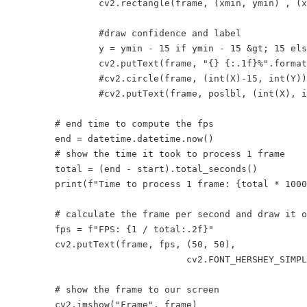
		cv2.rectangle(frame, (xmin, ymin) , (xmax, ymax), GREEN, 2)

		#draw confidence and label

		y = ymin - 15 if ymin - 15 &gt; 15 else ymin + 15

		cv2.putText(frame, "{} {:.1f}%".format(label,float(confidence*100)), (xmin, y), cv2.FONT_HERSHEY_SIMPLEX, 0.5, GREEN, 2)

		#cv2.circle(frame, (int(X)-15, int(Y)), 1, GREEN, 2)

		#cv2.putText(frame, poslbl, (int(X), int(Y)),cv2.FONT_HERSHEY_SIMPLEX, 0.5, GREEN, 2)

	# end time to compute the fps

	end = datetime.datetime.now()

	# show the time it took to process 1 frame

	total = (end - start).total_seconds()

	print(f"Time to process 1 frame: {total * 1000:.0f} milliseconds")

	# calculate the frame per second and draw it on the frame

	fps = f"FPS: {1 / total:.2f}"

	cv2.putText(frame, fps, (50, 50),

				cv2.FONT_HERSHEY_SIMPLEX, 2, (0, 0, 255), 4)

	# show the frame to our screen

	cv2.imshow("Frame", frame)
