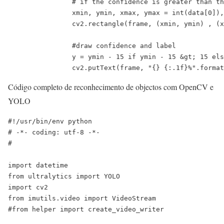
		# if the confidence is greater than the minimum confidence

		xmin, ymin, xmax, ymax = int(data[0]), int(data[1]), int(data[2]), int(data[3])

		cv2.rectangle(frame, (xmin, ymin) , (xmax, ymax), GREEN, 2)

		#draw confidence and label

		y = ymin - 15 if ymin - 15 &gt; 15 else ymin + 15

		cv2.putText(frame, "{} {:.1f}%".form
Código completo de reconhecimento de objectos com OpenCV e
YOLO
#!/usr/bin/env python

# -*- coding: utf-8 -*-

#

import datetime

from ultralytics import YOLO

import cv2

from imutils.video import VideoStream

#from helper import create_video_writer
