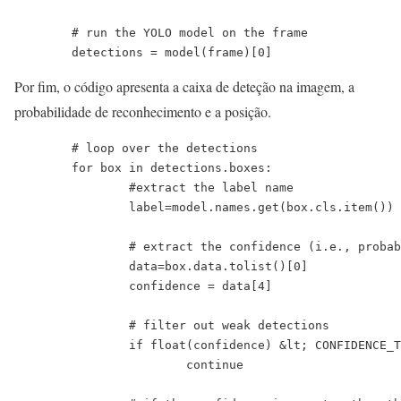
	# run the YOLO model on the frame

	detections = model(frame)[0]
Por fim, o código apresenta a caixa de deteção na imagem, a
probabilidade de reconhecimento e a posição.
	# loop over the detections

	for box in detections.boxes:

		#extract the label name

		label=model.names.get(box.cls.item())

		# extract the confidence (i.e., probability) associated with the detection

		data=box.data.tolist()[0]

		confidence = data[4]

		# filter out weak detections

		if float(confidence) &lt; CONFIDENCE_THRESHOLD:

			continue
