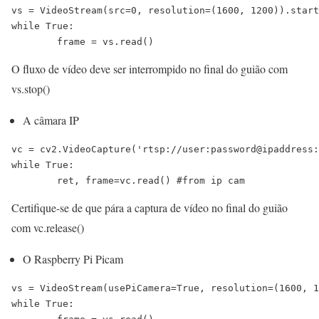
vs = VideoStream(src=0, resolution=(1600, 1200)).start
while True:

	frame = vs.read()
O fluxo de vídeo deve ser interrompido no final do guião com
vs.stop()
A câmara IP
vc = cv2.VideoCapture('rtsp://user:password@ipaddress:
while True:

	ret, frame=vc.read() #from ip cam
Certifique-se de que pára a captura de vídeo no final do guião
com vc.release()
O Raspberry Pi Picam
vs = VideoStream(usePiCamera=True, resolution=(1600, 1
while True:
