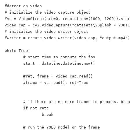
#detect on video

# initialize the video capture object

#vs = VideoStream(src=0, resolution=(1600, 1200)).star
video_cap = cv2.VideoCapture("datasets\\Splash - 23011
# initialize the video writer object

#writer = create_video_writer(video_cap, "output.mp4")

while True:

	# start time to compute the fps

	start = datetime.datetime.now()

	#ret, frame = video_cap.read()

	#frame = vs.read(); ret=True

	# if there are no more frames to process, break out of the loop

	if not ret:

		break

	# run the YOLO model on the frame
