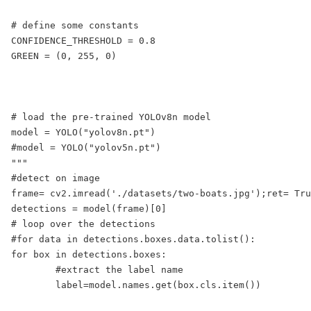
# define some constants

CONFIDENCE_THRESHOLD = 0.8

GREEN = (0, 255, 0)

# load the pre-trained YOLOv8n model

model = YOLO("yolov8n.pt")

#model = YOLO("yolov5n.pt")

"""

#detect on image

frame= cv2.imread('./datasets/two-boats.jpg');ret= Tru
detections = model(frame)[0]

# loop over the detections

#for data in detections.boxes.data.tolist():

for box in detections.boxes:

	#extract the label name

	label=model.names.get(box.cls.item())
