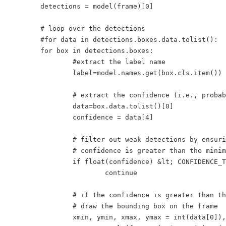
	detections = model(frame)[0]

	# loop over the detections

	#for data in detections.boxes.data.tolist():

	for box in detections.boxes:

		#extract the label name

		label=model.names.get(box.cls.item())

		# extract the confidence (i.e., probability) associated with the detection

		data=box.data.tolist()[0]

		confidence = data[4]

		# filter out weak detections by ensuring the

		# confidence is greater than the minimum confidence

		if float(confidence) &lt; CONFIDENCE_THRESHOLD:

			continue

		# if the confidence is greater than the minimum confidence,

		# draw the bounding box on the frame

		xmin, ymin, xmax, ymax = int(data[0]), int(data[1]), int(data[2]), int(data[3])
