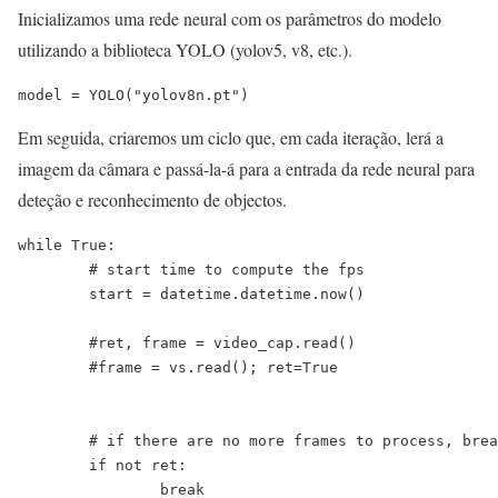
Inicializamos uma rede neural com os parâmetros do modelo
utilizando a biblioteca YOLO (yolov5, v8, etc.).
model = YOLO("yolov8n.pt")
Em seguida, criaremos um ciclo que, em cada iteração, lerá a
imagem da câmara e passá-la-á para a entrada da rede neural para
deteção e reconhecimento de objectos.
while True:

	# start time to compute the fps

	start = datetime.datetime.now()

	#ret, frame = video_cap.read()

	#frame = vs.read(); ret=True

	# if there are no more frames to process, break out of the loop

	if not ret:

		break
