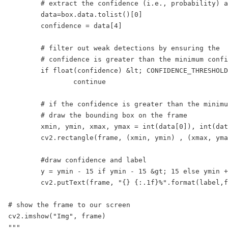
	# extract the confidence (i.e., probability) associated with the detection

	data=box.data.tolist()[0]

	confidence = data[4]

	# filter out weak detections by ensuring the

	# confidence is greater than the minimum confidence

	if float(confidence) &lt; CONFIDENCE_THRESHOLD:

		continue

	# if the confidence is greater than the minimum confidence,

	# draw the bounding box on the frame

	xmin, ymin, xmax, ymax = int(data[0]), int(data[1]), int(data[2]), int(data[3])

	cv2.rectangle(frame, (xmin, ymin) , (xmax, ymax), GREEN, 2)

	#draw confidence and label

	y = ymin - 15 if ymin - 15 &gt; 15 else ymin + 15

	cv2.putText(frame, "{} {:.1f}%".format(label,float(confidence*100)), (xmin, y), cv2.FONT_HERSHEY_SIMPLEX, 0.5, GREEN, 2)

# show the frame to our screen

cv2.imshow("Img", frame)

"""
