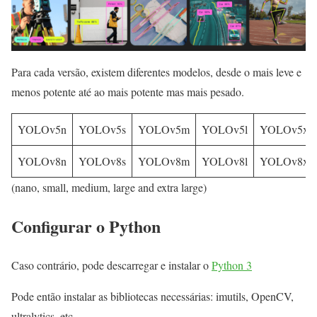
Para cada versão, existem diferentes modelos, desde o mais leve e
menos potente até ao mais potente mas mais pesado.
YOLOv5n
YOLOv5s
YOLOv5m
YOLOv5l
YOLOv5x
YOLOv8n
YOLOv8s
YOLOv8m
YOLOv8l
YOLOv8x
(nano, small, medium, large and extra large)
Configurar o Python
Caso contrário, pode descarregar e instalar o
Python 3
Pode então instalar as bibliotecas necessárias: imutils, OpenCV,
ultralytics, etc.