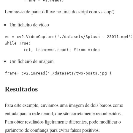
	frame = vs.read()
Lembre-se de parar o fluxo no final do script com vs.stop()
Um ficheiro de vídeo
vc = cv2.VideoCapture('./datasets/Splash - 23011.mp4')
while True:

	ret, frame=vc.read() #from video
Um ficheiro de imagem
frame= cv2.imread('./datasets/two-boats.jpg') 
Resultados
Para este exemplo, enviamos uma imagem de dois barcos como
entrada para a rede neural, que são corretamente reconhecidos.
Para obter resultados ligeiramente diferentes, pode modificar o
parâmetro de confiança para evitar falsos positivos.