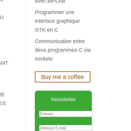
avec MPLAB
Programmer une
AU
interface graphique
GTK en C
Communication entre
deux programmes C via
sockets
ANT
Buy me a coffee
RE
Newsletter
ES