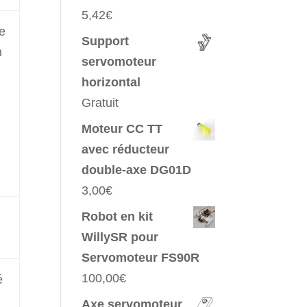
5,42
€
ue
Support
n
servomoteur
horizontal
Gratuit
Moteur CC TT
avec réducteur
double-axe DG01D
3,00
€
Robot en kit
WillySR pour
Servomoteur FS90R
100,00
€
é
Axe servomoteur