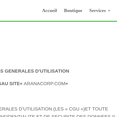
Accueil
Boutique
Services
S GENERALES D’UTILISATION
SAU SITE«
ARANACORP.COM
»
ALES D’UTILISATION (LES « CGU »)ET TOUTE
NFIDENTIALITE ET DE SECURITE DES DONNEES (L