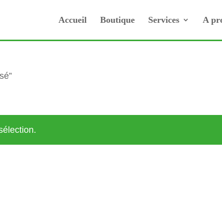
Accueil
Boutique
Services
A pr
isé”
sélection.