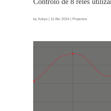
Controlo de 8 relés util
by
Xukyo
|
11 Abr 2024
|
Projectos