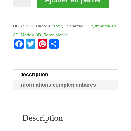
de
Rovy
UGS :
ND
Catégorie :
Rovy
Étiquettes :
DIY
,
Imprimé en
3D
,
Modèle 3D
,
Robot Mobile
F
T
Pi
P
a
wi
nt
ar
c
tt
er
ta
e
er
e
g
Description
b
st
er
Informations complémentaires
o
o
k
Description