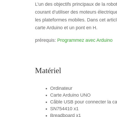
L’un des objectifs principaux de la roboti
c
tt
er
ta
courant d’utiliser des moteurs électr
e
er
e
g
les plateformes mobiles. Dans cet arti
b
st
er
carte Arduino et un pont en H.
o
o
prérequis:
Programmez avec Arduino
k
Matériel
Ordinateur
Carte Arduino UNO
Câble USB pour connecter la ca
SN754410 x1
Breadboard x1