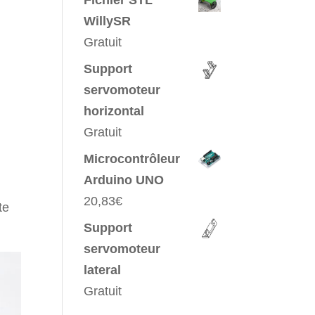
Fichier STL
WillySR
Gratuit
Support
servomoteur
horizontal
Gratuit
Microcontrôleur
Arduino UNO
20,83
€
te
Support
servomoteur
lateral
Gratuit