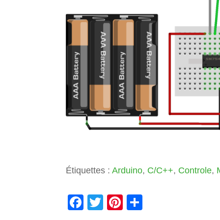
Étiquettes :
Arduino
,
C/C++
,
Controle
,
F
T
Pi
P
a
wi
nt
ar