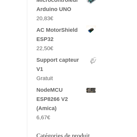
Microcontrôleur
Arduino UNO
20,83
€
AC MotorShield
ESP32
22,50
€
Support capteur
V1
Gratuit
NodeMCU
ESP8266 V2
(Amica)
6,67
€
Catégories de produit