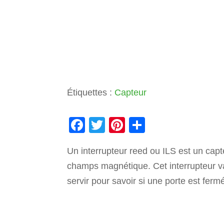
Étiquettes :
Capteur
F
T
Pi
P
a
wi
nt
ar
Un interrupteur reed ou ILS est un cap
c
tt
er
ta
champs magnétique. Cet interrupteur va
e
er
e
g
servir pour savoir si une porte est fer
b
st
er
o
o