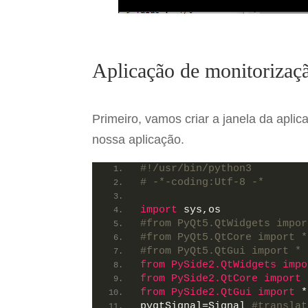
Aplicação de monitoriza
Primeiro, vamos criar a janela da apl
nossa aplicação.
#!/usr/bin/python3
# -*-coding:Utf-8 -*
import
 sys,os
#from PyQt5.QtWidgets impor
#from PyQt5.QtCore import *
#from PyQt5.QtGui import *
from 
PySide2.QtWidgets
 impo
from 
PySide2.QtCore
 import
 
from 
PySide2.QtGui
 import
 *
pyqtSignal=Signal 
#translat