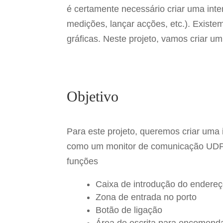
e
er
e
e
é certamente necessário criar uma inter
b
st
medições, lançar acções, etc.). Existem
o
gráficas. Neste projeto, vamos criar 
o
k
Objetivo
Para este projeto, queremos criar uma
como um monitor de comunicação UDP. 
funções
Caixa de introdução do endereç
Zona de entrada no porto
Botão de ligação
Área de escrita para encomend