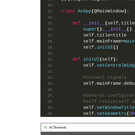
class
AcApp
(
QMainWindow
)
:
def
__init__
(
self,title
super
()
.
__init__
()
        self.title=title
        self.mainFrame=
main
        self.
initUI
()
def
initUI
(
self
)
:      
        self.
setCentralWidg
#connect signals
        self.mainFrame.debu
#General configurat
#self.resize(self.w
        self.
setWindowTitle
        self.
setGeometry
(
30
#self.setWindowIcon
#Debug bar