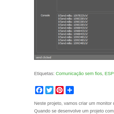
Etiquetas:
Comunicação sem fios
,
ESP
F
T
Pi
S
a
wi
nt
h
Neste projeto, vamos criar um monito
c
tt
er
ar
Quando se desenvolve um projeto com A