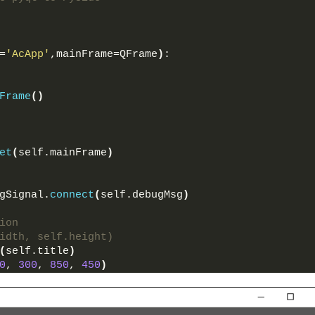
=
'AcApp'
,mainFrame=QFrame
)
:
Frame
()
  
et
(
self.mainFrame
)
gSignal.
connect
(
self.debugMsg
)
ion
idth, self.height)
(
self.title
)
0
, 
300
, 
850
, 
450
)
(QIcon(__icon__))