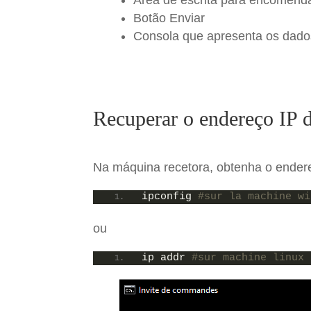
Botão Enviar
Consola que apresenta os dado
Recuperar o endereço IP 
Na máquina recetora, obtenha o endere
ipconfig 
#sur la machine wi
ou
ip addr 
#sur machine linux