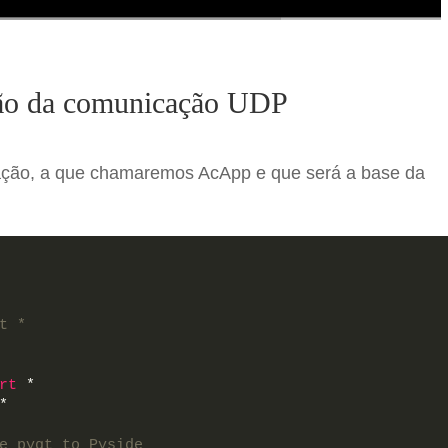
ção da comunicação UDP
icação, a que chamaremos AcApp e que será a base da
t *
rt
 *
*
e pyqt to Pyside