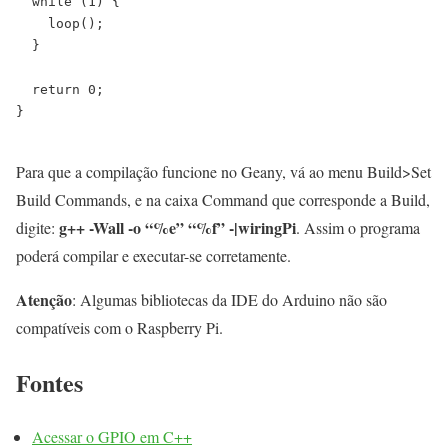
  while (1) {

    loop();

  }

  return 0;

}

Para que a compilação funcione no Geany, vá ao menu Build>Set
Build Commands, e na caixa Command que corresponde a Build,
g++ -Wall -o “%e” “%f” -|wiringPi
digite:
. Assim o programa
poderá compilar e executar-se corretamente.
Atenção
: Algumas bibliotecas da IDE do Arduino não são
compatíveis com o Raspberry Pi.
Fontes
Acessar o GPIO em C++