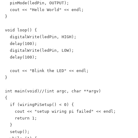
  pinMode(ledPin, OUTPUT);

  cout << "Hello World" << endl;

}

void loop() {

  digitalWrite(ledPin, HIGH);

  delay(100);

  digitalWrite(ledPin, LOW);

  delay(100);

  cout << "Blink the LED" << endl;

}

int main(void)//(int argc, char **argv)

{

  if (wiringPiSetup() < 0) {

    cout << "setup wiring pi failed" << endl;

    return 1;

  }

  setup();
