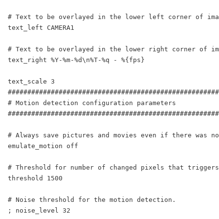
# Text to be overlayed in the lower left corner of ima
text_left CAMERA1

# Text to be overlayed in the lower right corner of im
text_right %Y-%m-%d\n%T-%q - %{fps}

text_scale 3

######################################################
# Motion detection configuration parameters

######################################################
# Always save pictures and movies even if there was no
emulate_motion off

# Threshold for number of changed pixels that triggers
threshold 1500

# Noise threshold for the motion detection.

; noise_level 32
