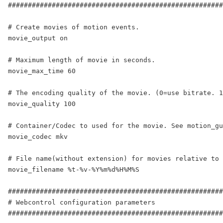
######################################################
# Create movies of motion events.

movie_output on

# Maximum length of movie in seconds.

movie_max_time 60

# The encoding quality of the movie. (0=use bitrate. 1
movie_quality 100

# Container/Codec to used for the movie. See motion_gu
movie_codec mkv

# File name(without extension) for movies relative to 
movie_filename %t-%v-%Y%m%d%H%M%S

######################################################
# Webcontrol configuration parameters

######################################################