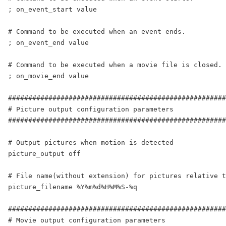
; on_event_start value

# Command to be executed when an event ends.

; on_event_end value

# Command to be executed when a movie file is closed.

; on_movie_end value

######################################################
# Picture output configuration parameters

######################################################
# Output pictures when motion is detected

picture_output off

# File name(without extension) for pictures relative t
picture_filename %Y%m%d%H%M%S-%q

######################################################
# Movie output configuration parameters
