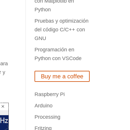
con Matplotlib en
Python
Pruebas y optimización
del código C/C++ con
GNU
Programación en
Python con VSCode
para
r y
Buy me a coffee
Raspberry Pi
Arduino
Processing
Fritzing