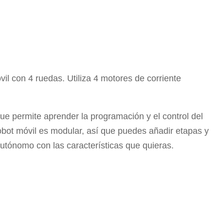
b
st
ar
o
tir
o
k
vil con 4 ruedas. Utiliza 4 motores de corriente
e permite aprender la programación y el control del
robot móvil es modular, así que puedes añadir etapas y
utónomo con las características que quieras.