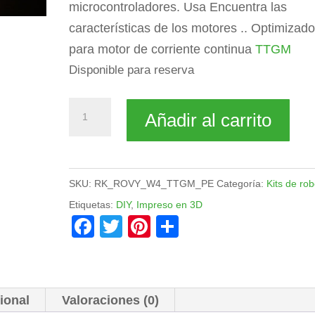
microcontroladores. Usa Encuentra las
características de los motores .. Optimizad
para motor de corriente continua
TTGM
Disponible para reserva
Kit
Añadir al carrito
de
robot
Rovy
SKU:
RK_ROVY_W4_TTGM_PE
Categoría:
Kits de rob
para
Etiquetas:
DIY
,
Impreso en 3D
DC
F
T
Pi
C
Motor
a
wi
nt
o
TTGM
c
tt
er
m
cantidad
e
er
e
p
ional
Valoraciones (0)