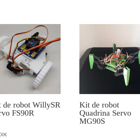
t de robot WillySR
Kit de robot
rvo FS90R
Quadrina Servo
MG90S
00
€