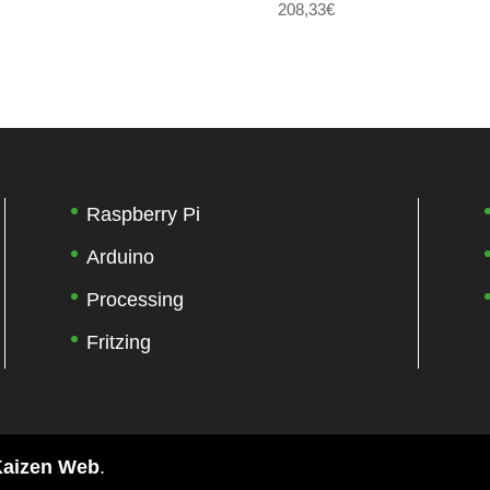
208,33
€
Raspberry Pi
Arduino
Processing
Fritzing
Kaizen Web
.