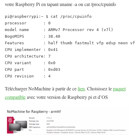
votre Raspberry Pi en tapant uname -a ou cat /proc/cpuinfo
pi@raspberrypi:~ $ cat /proc/cpuinfo

processor	: 0

model name	: ARMv7 Processor rev 4 (v7l)

BogoMIPS	: 38.40

Features	: half thumb fastmult vfp edsp neon vfpv3 tls vfpv4 idiva idivt vfpd32 lpae evtstrm crc32 

CPU implementer	: 0x41

CPU architecture: 7

CPU variant	: 0x0

CPU part	: 0xd03

Télécharger NoMachine à partir de ce
lien
. Choisissez le
paquet
compatible
avec votre version de Raspberry pi et d’OS