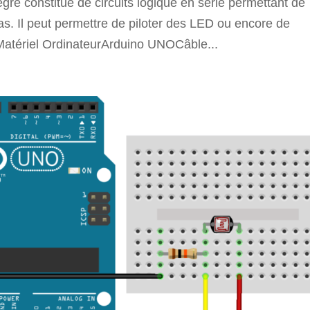
tégré constitué de circuits logique en série permettant de
s. Il peut permettre de piloter des LED ou encore de
. Matériel OrdinateurArduino UNOCâble...