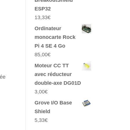
BreakoutShield
ESP32
13,33
€
Ordinateur
monocarte Rock
Pi 4 SE 4 Go
85,00
€
Moteur CC TT
avec réducteur
rée
double-axe DG01D
3,00
€
Grove I/O Base
Shield
5,33
€