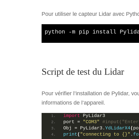
Pour utiliser le capteur Lidar avec Pytho
python -m pip install Pylid
Script de test du Lidar
Pour vérifier l’installation de Pylidar, v
informations de l’appareil.
import
 PyLidar3
port = 
"COM3"
#input("Enter
Obj = PyLidar3.
YdLidarX4
(
po
print
(
"connecting to {}"
.
fo