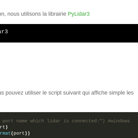
n, nous utilisons la librairie
PyLidar3
ar3
ous pouvez utiliser le script suivant qui affiche simple les
 port name which lidar is connected:") #windows
rt
)
rmat
(
port
))