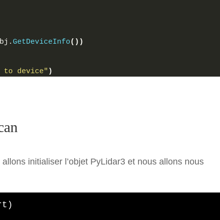
bj.
GetDeviceInfo
())
 to device"
)
scan
llons initialiser l’objet PyLidar3 et nous allons nous
t)
