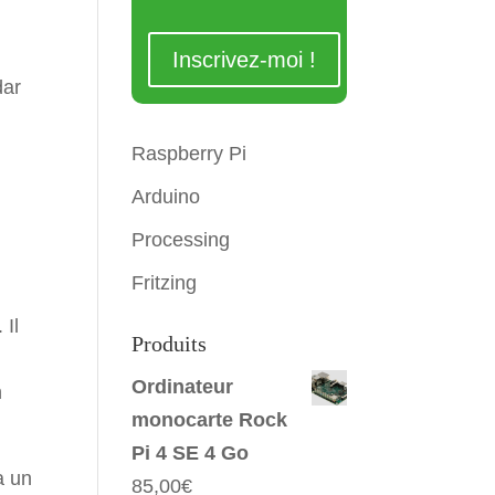
dar
Raspberry Pi
Arduino
Processing
Fritzing
 Il
Produits
Ordinateur
n
monocarte Rock
Pi 4 SE 4 Go
a un
85,00
€