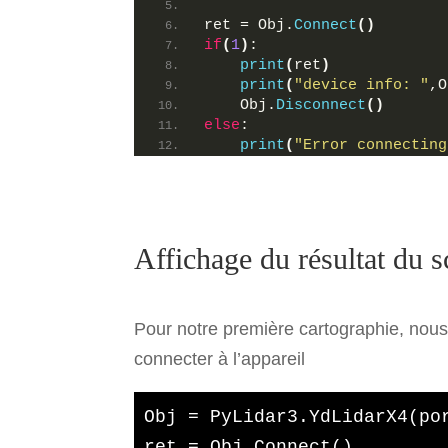
ret = Obj.
Connect
()
if
(
1
)
: 
print
(
ret
)
print
(
"device info: "
,O
    Obj.
Disconnect
()
else
:
print
(
"Error connecting
Affichage du résultat du 
Pour notre première cartographie, nous a
connecter à l’appareil
Obj = PyLidar3.YdLidarX4(por
ret = Obj.Connect()