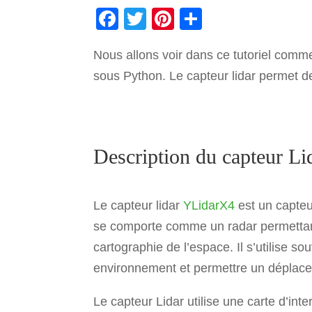
F
T
Pi
P
a
wi
nt
ar
Nous allons voir dans ce tutoriel comm
c
tt
er
ta
sous Python. Le capteur lidar permet de
e
er
e
g
b
st
er
o
o
Description du capteur Li
k
Le capteur lidar
YLidarX4
est un capteur
se comporte comme un radar permettant 
cartographie de l’espace. Il s’utilise s
environnement et permettre un déplac
Le capteur Lidar utilise une carte d’int