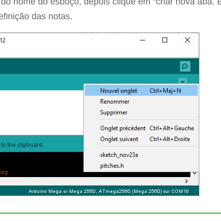
ita do nome do esboço, depois clique em “criar nova aba.
efinição das notas.