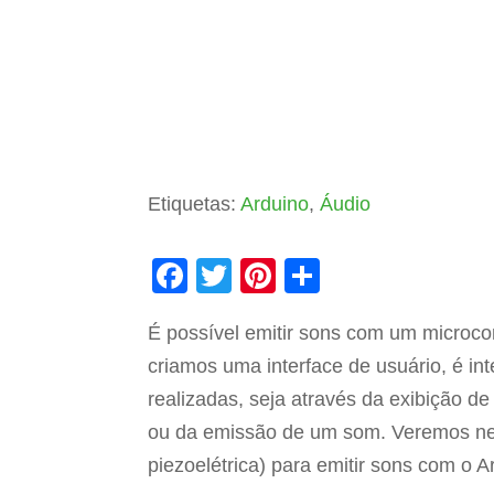
Etiquetas:
Arduino
,
Áudio
F
T
Pi
S
a
wi
nt
h
É possível emitir sons com um microc
c
tt
er
ar
criamos uma interface de usuário, é i
e
er
e
e
realizadas, seja através da exibição 
b
st
ou da emissão de um som. Veremos nes
o
piezoelétrica) para emitir sons com o A
o