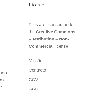
License
Files are licensed under
the
Creative Commons
– Attribution – Non-
Commercial
license
Missão
Contacto
ando
CGV
ões
r
CGU