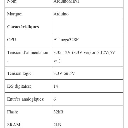
Nom:
ArduinoMINI
Marque:
Arduino
Caractéristiques
CPU:
ATmega328P
Tension d’alimentation
3.35-12V (3.3V ver) or 5-12V(5V
:
ver)
Tension logic:
3.3V ou 5V
E/S digitales:
14
Entrées analogiques:
6
Flash:
32kB
SRAM:
2kB