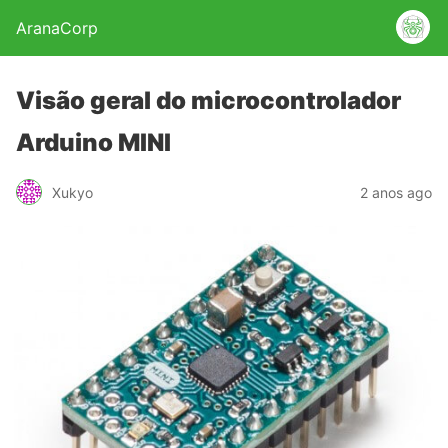
AranaCorp
Visão geral do microcontrolador
Arduino MINI
Xukyo
2 anos ago