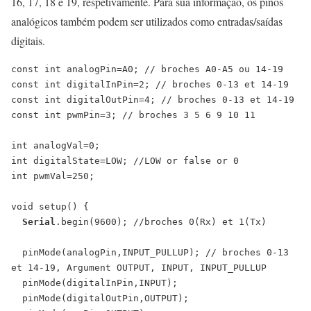
16, 17, 18 e 19, respetivamente. Para sua informação, os pinos
analógicos também podem ser utilizados como entradas/saídas
digitais.
const int analogPin=A0; // broches A0-A5 ou 14-19

const int digitalInPin=2; // broches 0-13 et 14-19

const int digitalOutPin=4; // broches 0-13 et 14-19

const int pwmPin=3; // broches 3 5 6 9 10 11

int analogVal=0;

int digitalState=LOW; //LOW or false or 0

int pwmVal=250;

void setup() {

Serial
.begin(9600); //broches 0(Rx) et 1(Tx)

  pinMode(analogPin,INPUT_PULLUP); // broches 0-13 
et 14-19, Argument OUTPUT, INPUT, INPUT_PULLUP

  pinMode(digitalInPin,INPUT);

  pinMode(digitalOutPin,OUTPUT);
