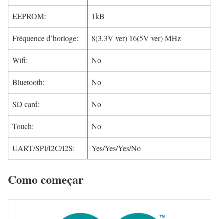
EEPROM:
1kB
Fréquence d’horloge:
8(3.3V ver) 16(5V ver) MHz
Wifi:
No
Bluetooth:
No
SD card:
No
Touch:
No
UART/SPI/I2C/I2S:
Yes/Yes/Yes/No
Como começar