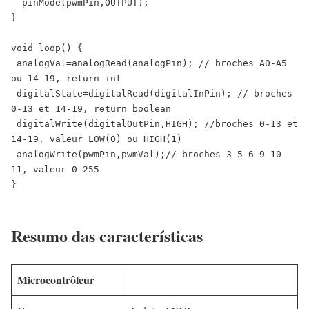
  pinMode(pwmPin,OUTPUT);

}

void loop() {

 analogVal=analogRead(analogPin); // broches A0-A5 
ou 14-19, return int

 digitalState=digitalRead(digitalInPin); // broches 
0-13 et 14-19, return boolean

 digitalWrite(digitalOutPin,HIGH); //broches 0-13 et 
14-19, valeur LOW(0) ou HIGH(1)

 analogWrite(pwmPin,pwmVal);// broches 3 5 6 9 10 
11, valeur 0-255

}

Resumo das características
Microcontrôleur