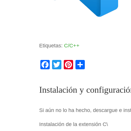
Etiquetas:
C/C++
F
T
Pi
C
a
wi
nt
o
c
tt
er
m
Instalación y configurac
e
er
e
p
b
st
ar
o
tir
Si aún no lo ha hecho, descargue e ins
o
Instalación de la extensión C\
k