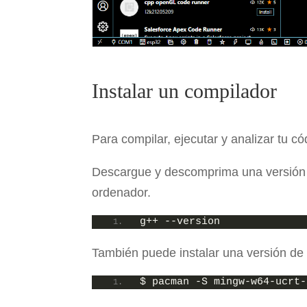
Instalar un compilador
Para compilar, ejecutar y analizar tu 
Descargue y descomprima una versión d
ordenador.
g++ --version
También puede instalar una versión 
$ pacman -S mingw-w64-ucrt-