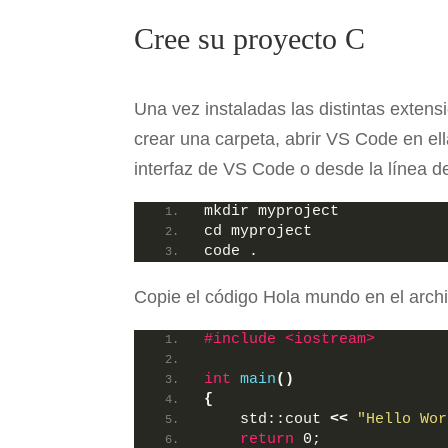
Cree su proyecto C
Una vez instaladas las distintas exten
crear una carpeta, abrir VS Code en ell
interfaz de VS Code o desde la línea 
mkdir myproject
cd myproject
code .
Copie el código Hola mundo en el archi
#include <iostream>
int
main
()
{
    std::cout 
<<
"Hello Wor
return
 0;