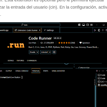
. Esta extensión es opcional pero le permitirá ejecutar
zar la entrada del usuario (cin). En la configuración, acti
.