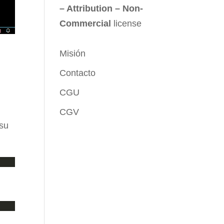
– Attribution – Non-
Commercial
license
Misión
Contacto
CGU
CGV
 su