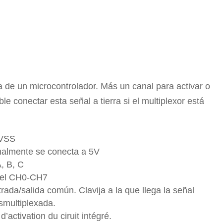
da de un microcontrolador. Más un canal para activar o
ble conectar esta señal a tierra si el multiplexor está
l VSS
malmente se conecta a 5V
, B, C
 del CH0-CH7
da/salida común. Clavija a la que llega la señal
esmultiplexada.
’activation du ciruit intégré.