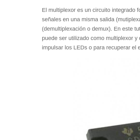
a
wi
nt
o
El multiplexor es un circuito integrado 
c
tt
er
m
señales en una misma salida (mutiplex
e
er
e
p
(demultiplexación o demux). En este tu
b
st
ar
puede ser utilizado como multiplexor y
o
tir
impulsar los LEDs o para recuperar el 
o
k