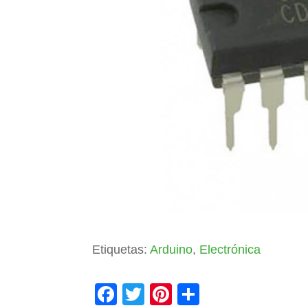
Etiquetas:
Arduino
,
Electrónica
F
T
Pi
C