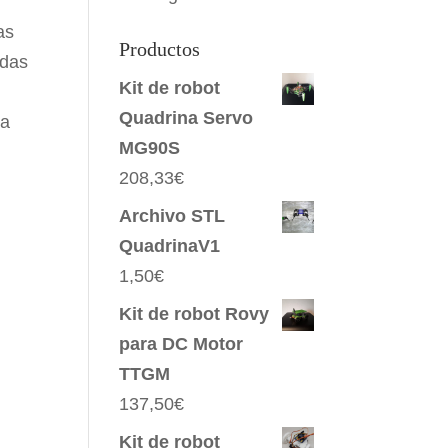
as
Productos
idas
Kit de robot
Quadrina Servo
ra
MG90S
208,33
€
Archivo STL
QuadrinaV1
1,50
€
Kit de robot Rovy
para DC Motor
TTGM
137,50
€
Kit de robot