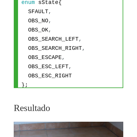
enum
sState
{
SFAULT
,
analogWrite
(
MotorReverse1
,
0
)
;
OBS_NO
,
OBS_OK
,
analogWrite
(
MotorForward2
,
Pow
OBS_SEARCH_LEFT
,
er
)
;
OBS_SEARCH_RIGHT
,
OBS_ESCAPE
,
analogWrite
(
MotorReverse2
,
0
)
;
OBS_ESC_LEFT
,
OBS_ESC_RIGHT
analogWrite
(
MotorForward3
,
Pow
}
;
er
)
;
int
sensorState
=
OBS_NO
;
Resultado
analogWrite
(
MotorReverse3
,
0
)
;
// Motors definition
const
int
enableBridge1
=
22
;
analogWrite
(
MotorForward4
,
Pow
const
int
enableBridge2
=
23
;
er
)
;