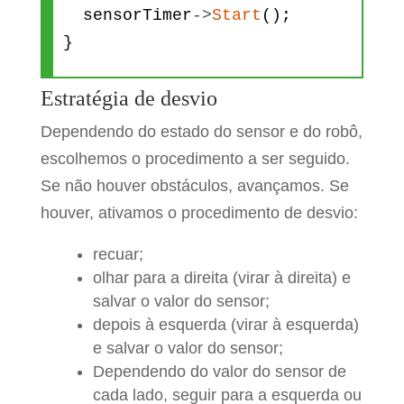
sensorTimer
-
>
Start
(
)
;
}
Estratégia de desvio
void
loop
(
)
{
sensorTimer
-
>
Update
(
)
;
Dependendo do estado do sensor e do robô,
}
escolhemos o procedimento a ser seguido.
Se não houver obstáculos, avançamos. Se
void
readSensor
(
)
{
houver, ativamos o procedimento de desvio:
dist
=
sr04
.
Distance
(
)
;
recuar;
Serial
.
print
(
dist
)
;
olhar para a direita (virar à direita) e
Serial
.
println
(
"cm"
)
;
salvar o valor do sensor;
if
(
dist
<
40
)
{
depois à esquerda (virar à esquerda)
if
(
sensorState
==
OBS_NO
)
e salvar o valor do sensor;
sensorState
=
OBS_OK
;
Dependendo do valor do sensor de
}
else
if
(
dist
>
80
)
{
cada lado, seguir para a esquerda ou