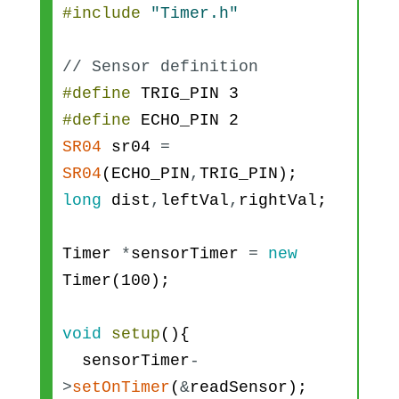
#include
"Timer.h"
// Sensor definition
#define
TRIG_PIN
3
#define
ECHO_PIN
2
SR04
sr04
=
SR04
(
ECHO_PIN
,
TRIG_PIN
)
;
long
dist
,
leftVal
,
rightVal
;
Timer
*
sensorTimer
=
new
Timer
(
100
)
;
void
setup
(
)
{
sensorTimer
-
>
setOnTimer
(
&
readSensor
)
;