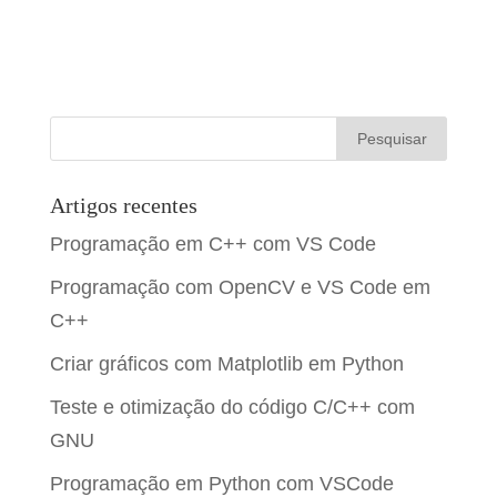
analogWrite
(
MotorReverse2
,
0
)
;
pinMode
(
MotorReverse4
,
OUTPUT
)
;
analogWrite
(
MotorForward3
,
0
)
;
pinMode
(
enableBridge1
,
OUTPUT
)
analogWrite
(
MotorReverse3
,
Pow
;
er
)
;
Artigos recentes
Programação em C++ com VS Code
pinMode
(
enableBridge2
,
OUTPUT
)
analogWrite
(
MotorForward4
,
Pow
;
Programação com OpenCV e VS Code em
er
)
;
C++
pinMode
(
enableBridge3
,
OUTPUT
)
Criar gráficos com Matplotlib em Python
analogWrite
(
MotorReverse4
,
0
)
;
;
}
Teste e otimização do código C/C++ com
GNU
pinMode
(
enableBridge4
,
OUTPUT
)
void
Stop
(
)
{
Programação em Python com VSCode
;