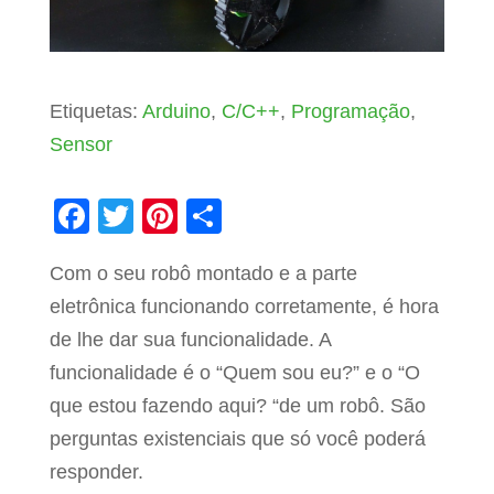
Etiquetas:
Arduino
,
C/C++
,
Programação
,
Sensor
F
T
Pi
S
a
wi
nt
h
Com o seu robô montado e a parte
c
tt
er
ar
eletrônica funcionando corretamente, é hora
e
er
e
e
de lhe dar sua funcionalidade. A
b
st
funcionalidade é o “Quem sou eu?” e o “O
o
que estou fazendo aqui? “de um robô. São
o
perguntas existenciais que só você poderá
k
responder.