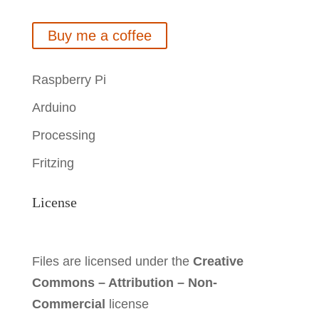
analogWrite
(
MotorForward1
,
0
)
;
Buy me a coffee
sensorTimer
-
>
setOnTimer
(
&
readSensor
)
;
analogWrite
(
MotorReverse1
,
0
)
;
sensorTimer
-
>
Start
(
)
;
Raspberry Pi
delay
(
500
)
;
analogWrite
(
MotorForward2
,
0
)
;
Arduino
}
Processing
analogWrite
(
MotorReverse2
,
0
)
;
Fritzing
/****************************
*****************************
analogWrite
(
MotorForward3
,
0
)
;
License
*********\
* PRIVATE FUNCTION: loop
analogWrite
(
MotorReverse3
,
0
)
;
*
Files are licensed under the
Creative
* PARAMETERS:
analogWrite
(
MotorForward4
,
0
)
;
Commons – Attribution – Non-
* ~ void
Commercial
license
*