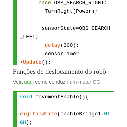
case
OBS_SEARCH_RIGHT
:
TurnRight
(
Power
)
;
sensorState
=
OBS_SEARCH
_LEFT
;
delay
(
300
)
;
sensorTimer
-
>
Update
(
)
;
Funções de deslocamento do robô
rightVal
=
dist
;
break
;
Veja
aqui
como conduzir um motor CC.
case
OBS_SEARCH_LEFT
:
TurnLeft
(
Power
)
;
void
movementEnable
(
)
{
sensorState
=
OBS_ESCAPE
digitalWrite
(
enableBridge1
,
HI
;
GH
)
;