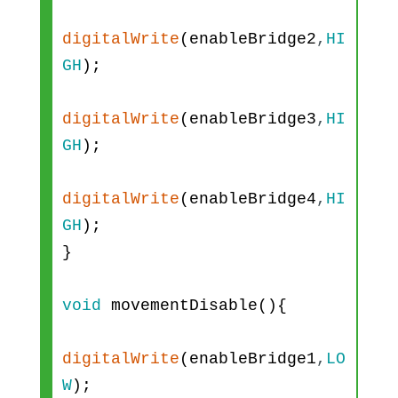
delay
(
2
*
300
)
;
sensorTimer
-
digitalWrite
(
enableBridge2
,
HI
>
Update
(
)
;
GH
)
;
leftVal
=
dist
;
break
;
digitalWrite
(
enableBridge3
,
HI
case
OBS_ESCAPE
:
GH
)
;
if
(
leftVal
-
rightVal
>=
5
)
{
digitalWrite
(
enableBridge4
,
HI
GH
)
;
sensorState
=
OBS_ESC_
}
LEFT
;
}
else
{
void
movementDisable
(
)
{
sensorState
=
OBS_ESC_
digitalWrite
(
enableBridge1
,
LO
RIGHT
;
W
)
;