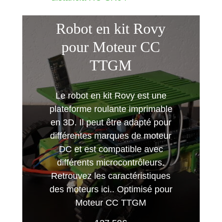
Timer
*
sensorTimer
=
new
Robot en kit Rovy
analogWrite
(
MotorForward3
,
0
)
;
Timer
(
100
)
;
pour Moteur CC
analogWrite
(
MotorReverse3
,
Pow
TTGM
/****************************
er
)
;
*****************************
*********\
Le robot en kit Rovy est une
analogWrite
(
MotorForward4
,
0
)
;
plateforme roulante imprimable
* PRIVATE FUNCTION: setup
en 3D. Il peut être adapté pour
*
analogWrite
(
MotorReverse4
,
Pow
différentes marques de moteur
* PARAMETERS:
er
)
;
DC et est compatible avec
* ~ void
}
différents microcontrôleurs.
*
Retrouvez les caractéristiques
* RETURN:
des moteurs
ici
.. Optimisé pour
void
TurnRight
(
int
Power
)
{
* ~ void
Moteur CC
TTGM
*
analogWrite
(
MotorForward1
,
Pow