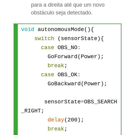
para a direita até que um novo
sensorState
=
OBS_NO
;
obstáculo seja detectado.
}
}
void
autonomousMode
(
)
{
switch
(
sensorState
)
{
case
OBS_NO
:
GoForward
(
Power
)
;
break
;
case
OBS_OK
:
GoBackward
(
Power
)
;
sensorState
=
OBS_SEARCH
_RIGHT
;
delay
(
200
)
;
break
;