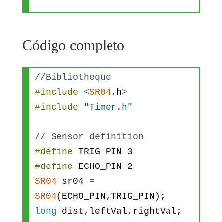
}
break
;
digitalWrite
(
enableBridge2
,
LO
case
OBS_ESC_LEFT
:
W
)
;
Código completo
TurnLeft
(
Power
)
;
delay
(
200
)
;
digitalWrite
(
enableBridge3
,
LO
//Bibliotheque
break
;
W
)
;
#include
<
SR04
.
h
>
case
OBS_ESC_RIGHT
:
#include
"Timer.h"
TurnRight
(
Power
)
;
digitalWrite
(
enableBridge4
,
LO
delay
(
200
)
;
W
)
;
// Sensor definition
break
;
}
#define
TRIG_PIN
3
default
:
//SFAULT
#define
ECHO_PIN
2
MotorStop
(
)
;
void
GoForward
(
int
Power
)
{
SR04
sr04
=
break
;
SR04
(
ECHO_PIN
,
TRIG_PIN
)
;
}
analogWrite
(
MotorForward1
,
Pow
long
dist
,
leftVal
,
rightVal
;
}
er
)
;