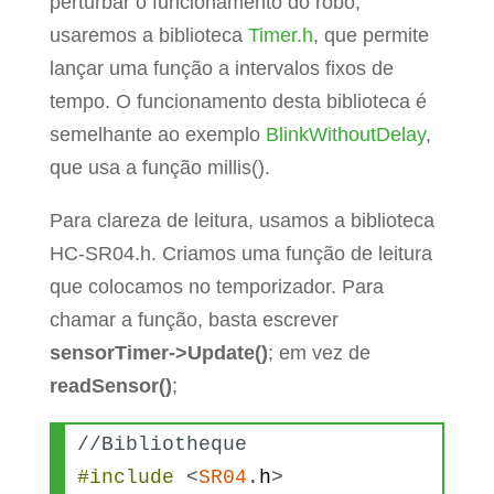
perturbar o funcionamento do robô,
usaremos a biblioteca
Timer.h
, que permite
lançar uma função a intervalos fixos de
tempo. O funcionamento desta biblioteca é
semelhante ao exemplo
BlinkWithoutDelay
,
que usa a função millis().
Para clareza de leitura, usamos a biblioteca
HC-SR04.h. Criamos uma função de leitura
que colocamos no temporizador. Para
chamar a função, basta escrever
sensorTimer->Update()
; em vez de
readSensor()
;
//Bibliotheque
#include
<
SR04
.
h
>