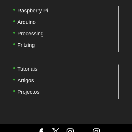
void
autonomousMode
(
)
{
Raspberry Pi
switch
(
sensorState
)
{
Arduino
case
OBS_NO
:
Processing
GoForward
(
Power
)
;
break
;
Fritzing
case
OBS_OK
:
GoBackward
(
Power
)
;
Tutoriais
sensorState
=
OBS_SEARCH_RIGHT
;
Artigos
delay
(
200
)
;
Projectos
break
;
case
OBS_SEARCH_RIGHT
:
TurnRight
(
Power
)
;
sensorState
=
OBS_SEARCH_LEFT
;