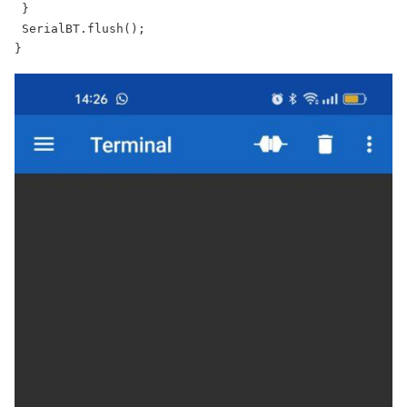
 }

 SerialBT.flush();

}