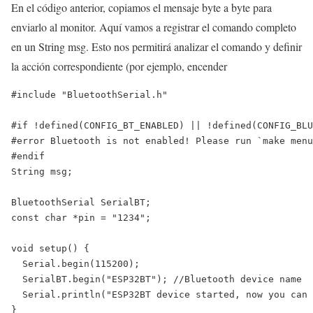
En el código anterior, copiamos el mensaje byte a byte para
enviarlo al monitor. Aquí vamos a registrar el comando completo
en un String msg. Esto nos permitirá analizar el comando y definir
la acción correspondiente (por ejemplo, encender
#include "BluetoothSerial.h"

#if !defined(CONFIG_BT_ENABLED) || !defined(CONFIG_BLU
#error Bluetooth is not enabled! Please run `make menu
#endif

String msg;

BluetoothSerial SerialBT;

const char *pin = "1234";

void setup() {

  Serial.begin(115200);

  SerialBT.begin("ESP32BT"); //Bluetooth device name

  Serial.println("ESP32BT device started, now you can 
}
