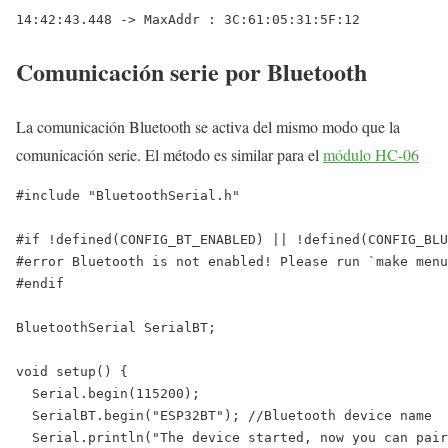
14:42:43.448 -> MaxAddr : 3C:61:05:31:5F:12
Comunicación serie por Bluetooth
La comunicación Bluetooth se activa del mismo modo que la
comunicación serie. El método es similar para el
módulo HC-06
#include "BluetoothSerial.h"

#if !defined(CONFIG_BT_ENABLED) || !defined(CONFIG_BLU
#error Bluetooth is not enabled! Please run `make menu
#endif

BluetoothSerial SerialBT;

void setup() {

  Serial.begin(115200);

  SerialBT.begin("ESP32BT"); //Bluetooth device name

  Serial.println("The device started, now you can pair