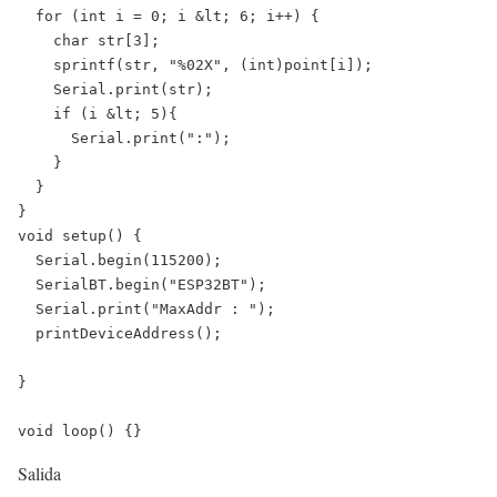
  for (int i = 0; i &lt; 6; i++) {

    char str[3];

    sprintf(str, "%02X", (int)point[i]);

    Serial.print(str);

    if (i &lt; 5){

      Serial.print(":");

    }

  }

}

void setup() {

  Serial.begin(115200);

  SerialBT.begin("ESP32BT");

  Serial.print("MaxAddr : ");

  printDeviceAddress();

}

void loop() {}
Salida