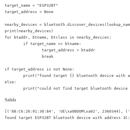
target_name = "ESP32BT"

target_address = None

nearby_devices = bluetooth.discover_devices(lookup_nam
print(nearby_devices)

for btaddr, btname, btclass in nearby_devices:

	if target_name == btname:

		target_address = btaddr

		break

if target_address is not None:

	print("found target {} bluetooth device with address {} ".format(target_name,target_address))

else:

Salida
[('88:C6:26:91:30:84', 'UE\xa0BOOM\xa02', 2360344), ('
found target ESP32BT bluetooth device with address 3C: