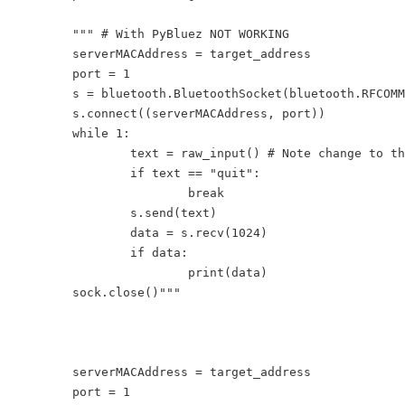
	""" # With PyBluez NOT WORKING

	serverMACAddress = target_address

	port = 1

	s = bluetooth.BluetoothSocket(bluetooth.RFCOMM)

	s.connect((serverMACAddress, port))

	while 1:

		text = raw_input() # Note change to the old (Python 2) raw_input

		if text == "quit":

			break

		s.send(text)

		data = s.recv(1024)

		if data:

			print(data)

	sock.close()"""

	serverMACAddress = target_address

	port = 1
