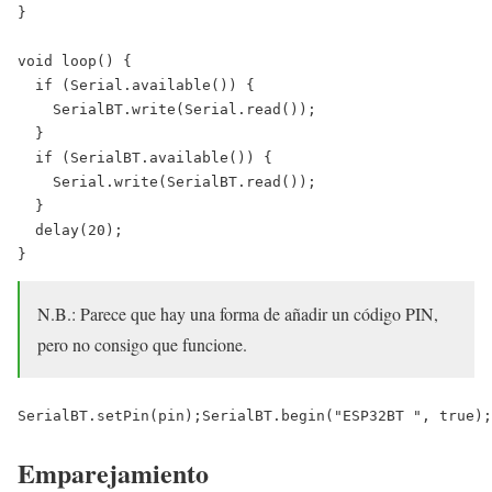
}

void loop() {

  if (Serial.available()) {

    SerialBT.write(Serial.read());

  }

  if (SerialBT.available()) {

    Serial.write(SerialBT.read());

  }

  delay(20);

}
N.B.: Parece que hay una forma de añadir un código PIN,
pero no consigo que funcione.
SerialBT.setPin(pin);SerialBT.begin("ESP32BT ", true);
Emparejamiento