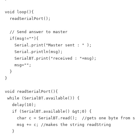
void loop(){

  readSerialPort();

  // Send answer to master

  if(msg!=""){

    Serial.print("Master sent : " );

    Serial.println(msg);

    SerialBT.print("received : "+msg);

    msg=""; 

  }

}

void readSerialPort(){

 while (SerialBT.available()) {

   delay(10); 

   if (SerialBT.available() &gt;0) {

     char c = SerialBT.read();  //gets one byte from s
     msg += c; //makes the string readString

   }
