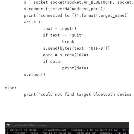
	s = socket.socket(socket.AF_BLUETOOTH, socket.SOCK_STREAM, socket.BTPROTO_RFCOMM)

	s.connect((serverMACAddress,port))

	print("connected to {}".format(target_name))

	while 1:

		text = input()

		if text == "quit":

			break

		s.send(bytes(text, 'UTF-8'))

		data = s.recv(1024)

		if data:

			print(data)

	s.close()

else:

	print("could not find target bluetooth device nearby")
