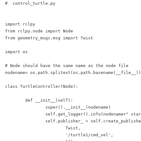
#  control_turtle.py

import rclpy

from rclpy.node import Node

from geometry_msgs.msg import Twist

import os

# Node should have the same name as the node file

nodename= os.path.splitext(os.path.basename(__file__))
class TurtleController(Node):

	def __init__(self):

		super().__init__(nodename)

		self.get_logger().info(nodename+" started")

		self.publisher_ = self.create_publisher(

			Twist,

			'/turtle1/cmd_vel',
