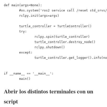
def main(args=None):

	#os.system('ros2 service call /reset std_srvs/srv/Empty') #reset pos

	rclpy.init(args=args)

	turtle_controller = TurtleController()

	try:

		rclpy.spin(turtle_controller)

		turtle_controller.destroy_node()

		rclpy.shutdown()

	except:

		turtle_controller.get_logger().info(nodename+" stopped")

if __name__ == '__main__':

	main()
Abrir los distintos terminales con un
script