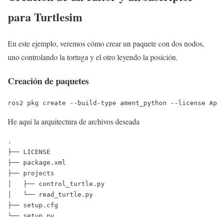
para Turtlesim
En este ejemplo, veremos cómo crear un paquete con dos nodos,
uno controlando la tortuga y el otro leyendo la posición.
Creación de paquetes
ros2 pkg create --build-type ament_python --license Ap
He aquí la arquitectura de archivos deseada
.
├── LICENSE
├── package.xml
├── projects
│   ├── control_turtle.py
│   └── read_turtle.py
├── setup.cfg
└── setup.py