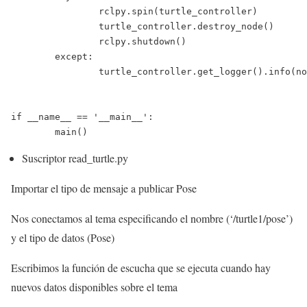
		rclpy.spin(turtle_controller)

		turtle_controller.destroy_node()

		rclpy.shutdown()

	except:

		turtle_controller.get_logger().info(nodename+" stopped")

if __name__ == '__main__':

	main()
Suscriptor read_turtle.py
Importar el tipo de mensaje a publicar Pose
Nos conectamos al tema especificando el nombre (‘/turtle1/pose’)
y el tipo de datos (Pose)
Escribimos la función de escucha que se ejecuta cuando hay
nuevos datos disponibles sobre el tema