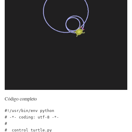
Código completo
#!/usr/bin/env python

# -*- coding: utf-8 -*-

#

#  control_turtle.py
