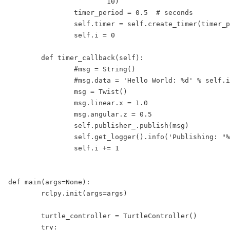
			10)

		timer_period = 0.5  # seconds

		self.timer = self.create_timer(timer_period, self.timer_callback)

		self.i = 0

	def timer_callback(self):

		#msg = String()

		#msg.data = 'Hello World: %d' % self.i

		msg = Twist()

		msg.linear.x = 1.0

		msg.angular.z = 0.5

		self.publisher_.publish(msg)

		self.get_logger().info('Publishing: "%s"' % msg)

		self.i += 1

def main(args=None):

	rclpy.init(args=args)

	turtle_controller = TurtleController()

	try:
