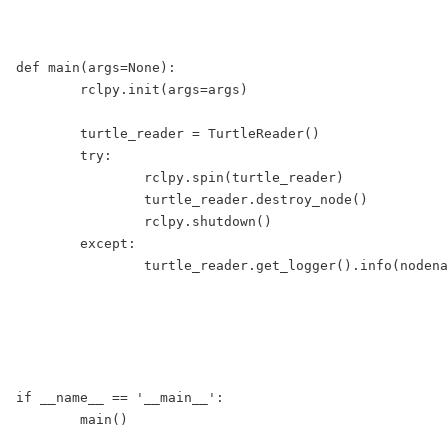
def main(args=None):

	rclpy.init(args=args)

	turtle_reader = TurtleReader()

	try:

		rclpy.spin(turtle_reader)

		turtle_reader.destroy_node()

		rclpy.shutdown()

	except:

		turtle_reader.get_logger().info(nodename+" stopped")

if __name__ == '__main__':

	main()