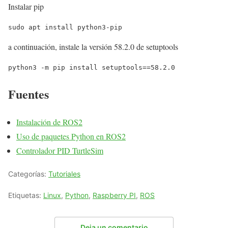
Instalar pip
sudo apt install python3-pip
a continuación, instale la versión 58.2.0 de setuptools
python3 -m pip install setuptools==58.2.0
Fuentes
Instalación de ROS2
Uso de paquetes Python en ROS2
Controlador PID TurtleSim
Categorías:
Tutoriales
Etiquetas:
Linux
,
Python
,
Raspberry PI
,
ROS
Deja un comentario