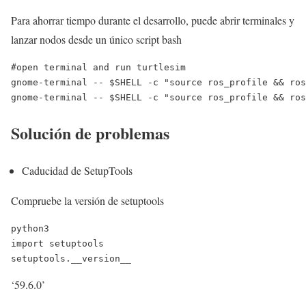
Para ahorrar tiempo durante el desarrollo, puede abrir terminales y
lanzar nodos desde un único script bash
#open terminal and run turtlesim

gnome-terminal -- $SHELL -c "source ros_profile && ros
gnome-terminal -- $SHELL -c "source ros_profile && ros
Solución de problemas
Caducidad de SetupTools
Compruebe la versión de setuptools
python3

import setuptools

setuptools.__version__
‘59.6.0’