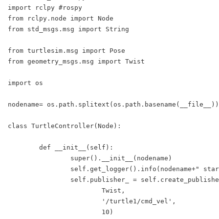
import rclpy #rospy

from rclpy.node import Node

from std_msgs.msg import String

from turtlesim.msg import Pose

from geometry_msgs.msg import Twist

import os

nodename= os.path.splitext(os.path.basename(__file__))
class TurtleController(Node):

	def __init__(self):

		super().__init__(nodename)

		self.get_logger().info(nodename+" started")

		self.publisher_ = self.create_publisher(

			Twist,

			'/turtle1/cmd_vel',

			10)
