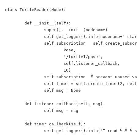
class TurtleReader(Node):

	def __init__(self):

		super().__init__(nodename)

		self.get_logger().info(nodename+" started")

		self.subscription = self.create_subscription(

			Pose,

			'/turtle1/pose',

			self.listener_callback,

			10)

		self.subscription  # prevent unused variable warning

		self.timer = self.create_timer(2, self.timer_callback)

		self.msg = None

	def listener_callback(self, msg):

		self.msg = msg

	def timer_callback(self):

		self.get_logger().info("I read %s" % self.msg )
