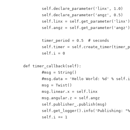
		self.declare_parameter('linx', 1.0)

		self.declare_parameter('angz', 0.5)

		self.linx = self.get_parameter('linx').get_parameter_value().double_value

		self.angz = self.get_parameter('angz').get_parameter_value().double_value

		timer_period = 0.5  # seconds

		self.timer = self.create_timer(timer_period, self.timer_callback)

		self.i = 0

	def timer_callback(self):

		#msg = String()

		#msg.data = 'Hello World: %d' % self.i

		msg = Twist()

		msg.linear.x = self.linx

		msg.angular.z = self.angz

		self.publisher_.publish(msg)

		self.get_logger().info('Publishing: "%s"' % msg)

		self.i += 1
