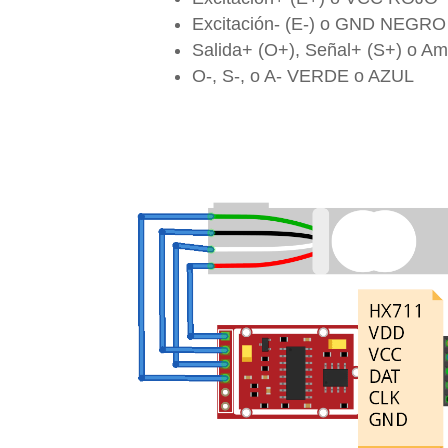
Excitación- (E-) o GND NEGR
Salida+ (O+), Señal+ (S+) o A
O-, S-, o A- VERDE o AZUL