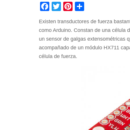
F
T
Pi
C
a
wi
nt
o
Existen transductores de fuerza bastant
c
tt
er
m
como Arduino. Constan de una célula d
e
er
e
p
un sensor de galgas extensométricas qu
b
st
ar
acompañado de un módulo HX711 capaz d
o
tir
célula de fuerza.
o
k