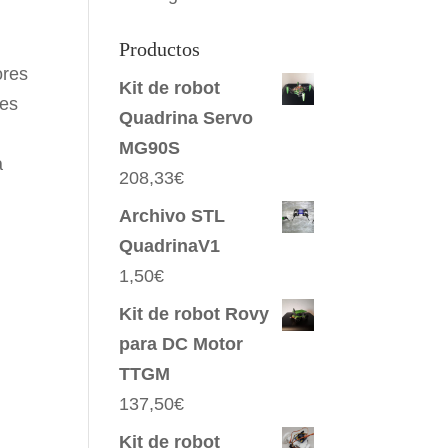
Productos
ores
Kit de robot
 es
Quadrina Servo
MG90S
a
208,33
€
Archivo STL
QuadrinaV1
1,50
€
Kit de robot Rovy
para DC Motor
TTGM
137,50
€
Kit de robot