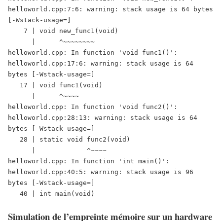
helloworld.cpp:7:6: warning: stack usage is 64 bytes 
[-Wstack-usage=]

    7 | void new_func1(void)

      |      ^~~~~~~~~

helloworld.cpp: In function 'void func1()':

helloworld.cpp:17:6: warning: stack usage is 64 
bytes [-Wstack-usage=]

   17 | void func1(void)

      |      ^~~~~

helloworld.cpp: In function 'void func2()':

helloworld.cpp:28:13: warning: stack usage is 64 
bytes [-Wstack-usage=]

   28 | static void func2(void)

      |             ^~~~~

helloworld.cpp: In function 'int main()':

helloworld.cpp:40:5: warning: stack usage is 96 
bytes [-Wstack-usage=]

   40 | int main(void)
Simulation de l’empreinte mémoire sur un hardware