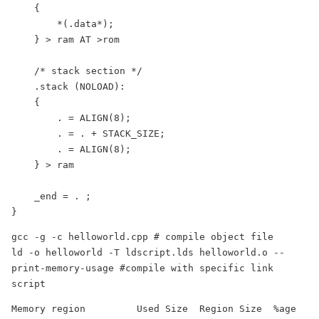
    {

        *(.data*);

    } > ram AT >rom

    /* stack section */

    .stack (NOLOAD):

    {

        . = ALIGN(8);

        . = . + STACK_SIZE;

        . = ALIGN(8);

    } > ram

    _end = . ;

}
gcc -g -c helloworld.cpp # compile object file

ld -o helloworld -T ldscript.lds helloworld.o --
print-memory-usage #compile with specific link 
script
Memory region         Used Size  Region Size  %age 