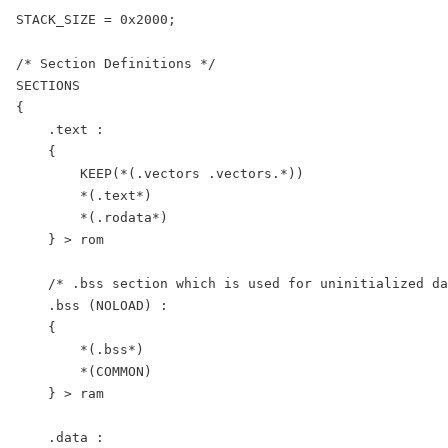
STACK_SIZE = 0x2000;

/* Section Definitions */

SECTIONS

{

    .text :

    {

        KEEP(*(.vectors .vectors.*))

        *(.text*)

        *(.rodata*)

    } > rom

    /* .bss section which is used for uninitialized da
    .bss (NOLOAD) :

    {

        *(.bss*)

        *(COMMON)

    } > ram

    .data :
