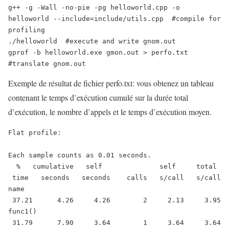
g++ -g -Wall -no-pie -pg helloworld.cpp -o 
helloworld --include=include/utils.cpp  #compile for 
profiling

./helloworld  #execute and write gnom.out

gprof -b helloworld.exe gmon.out > perfo.txt  
#translate gnom.out
Exemple de résultat de fichier perfo.txt: vous obtenez un tableau
contenant le temps d’exécution cumulé sur la durée total
d’exécution, le nombre d’appels et le temps d’exécution moyen.
Flat profile:

Each sample counts as 0.01 seconds.

  %   cumulative   self              self     total           

 time   seconds   seconds    calls   s/call   s/call  
name    

 37.21      4.26     4.26        2     2.13     3.95  
func1()

 31.79      7.90     3.64        1     3.64     3.64  