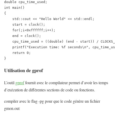
double cpu_time_used;

int main()

{

    std::cout << "Hello World" << std::endl;

    start = clock();

    for(;i<0xffffff;i++);

    end = clock();

    cpu_time_used = ((double) (end - start)) / CLOCKS_
    printf("Execution time: %f seconds\n", cpu_time_us
    return 0;

}
Utilisation de gprof
L’outil
gprof
fournit avec le compilateur permet d’avoir les temps
d’exécution de différentes sections de code ou fonctions.
compiler avec le flag -pg pour que le code génère un fichier
gmon.out