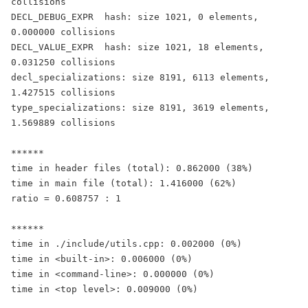
collisions

DECL_DEBUG_EXPR  hash: size 1021, 0 elements, 
0.000000 collisions

DECL_VALUE_EXPR  hash: size 1021, 18 elements, 
0.031250 collisions

decl_specializations: size 8191, 6113 elements, 
1.427515 collisions

type_specializations: size 8191, 3619 elements, 
1.569889 collisions

******

time in header files (total): 0.862000 (38%)

time in main file (total): 1.416000 (62%)

ratio = 0.608757 : 1

******

time in ./include/utils.cpp: 0.002000 (0%)

time in <built-in>: 0.006000 (0%)

time in <command-line>: 0.000000 (0%)

time in <top level>: 0.009000 (0%)