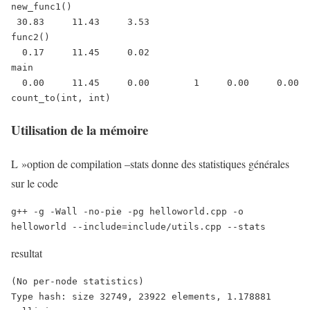
new_func1()

 30.83     11.43     3.53                             
func2()

  0.17     11.45     0.02                             
main

  0.00     11.45     0.00        1     0.00     0.00  
count_to(int, int)
Utilisation de la mémoire
L »option de compilation –stats donne des statistiques générales
sur le code
g++ -g -Wall -no-pie -pg helloworld.cpp -o 
helloworld --include=include/utils.cpp --stats
resultat
(No per-node statistics)

Type hash: size 32749, 23922 elements, 1.178881 