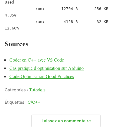
Used

             rom:       12704 B       256 KB      
4.85%

             ram:        4128 B        32 KB     
12.60%
Sources
Coder en C++ avec VS Code
Cas pratique d’optimisation sur Arduino
Code Optimisation Good Practices
Catégories :
Tutoriels
Étiquettes :
C/C++
Laissez un commentaire