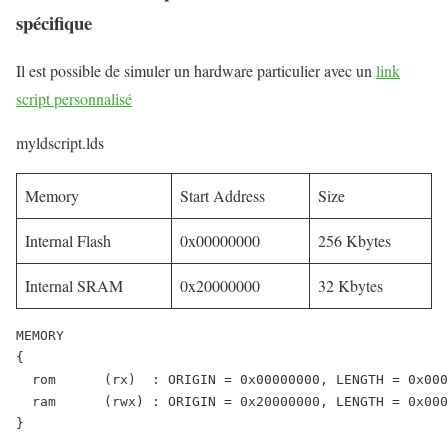
spécifique
Il est possible de simuler un hardware particulier avec un
link
script personnalisé
myldscript.lds
Memory
Start Address
Size
Internal Flash
0x00000000
256 Kbytes
Internal SRAM
0x20000000
32 Kbytes
MEMORY

{

  rom      (rx)  : ORIGIN = 0x00000000, LENGTH = 0x000
  ram      (rwx) : ORIGIN = 0x20000000, LENGTH = 0x000
}
