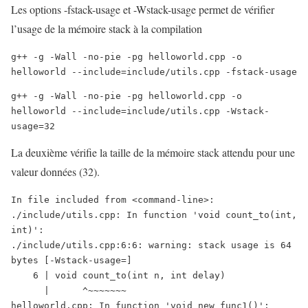
Les options -fstack-usage et -Wstack-usage permet de vérifier
l’usage de la mémoire stack à la compilation
g++ -g -Wall -no-pie -pg helloworld.cpp -o 
helloworld --include=include/utils.cpp -fstack-usage
g++ -g -Wall -no-pie -pg helloworld.cpp -o 
helloworld --include=include/utils.cpp -Wstack-
usage=32
La deuxième vérifie la taille de la mémoire stack attendu pour une
valeur données (32).
In file included from <command-line>:

./include/utils.cpp: In function 'void count_to(int, 
int)':

./include/utils.cpp:6:6: warning: stack usage is 64 
bytes [-Wstack-usage=]

    6 | void count_to(int n, int delay)

      |      ^~~~~~~~

helloworld.cpp: In function 'void new_func1()':
