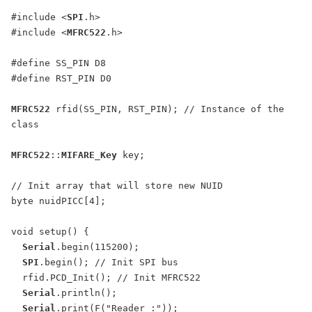
#include <
SPI
.h>

#include <
MFRC522
.h>

#define SS_PIN D8

#define RST_PIN D0

MFRC522
 rfid(SS_PIN, RST_PIN); // Instance of the 
class

MFRC522
::
MIFARE_Key
 key;

// Init array that will store new NUID

byte nuidPICC[4];

void setup() {

Serial
.begin(115200);

SPI
.begin(); // Init SPI bus

  rfid.PCD_Init(); // Init MFRC522

Serial
.println();

Serial
.print(F("Reader :"));
