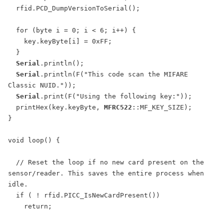
  rfid.PCD_DumpVersionToSerial();

  for (byte i = 0; i < 6; i++) {

    key.keyByte[i] = 0xFF;

  }

Serial
.println();

Serial
.println(F("This code scan the MIFARE 
Classic NUID."));

Serial
.print(F("Using the following key:"));

  printHex(key.keyByte, 
MFRC522
::MF_KEY_SIZE);

}

void loop() {

  // Reset the loop if no new card present on the 
sensor/reader. This saves the entire process when 
idle.

  if ( ! rfid.PICC_IsNewCardPresent())

    return;
