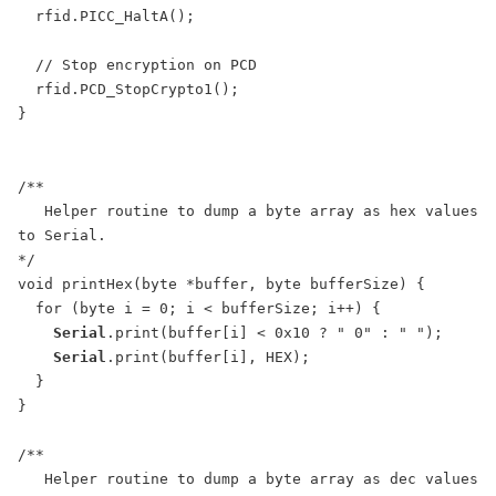
  rfid.PICC_HaltA();

  // Stop encryption on PCD

  rfid.PCD_StopCrypto1();

}

/**

   Helper routine to dump a byte array as hex values 
to Serial.

*/

void printHex(byte *buffer, byte bufferSize) {

  for (byte i = 0; i < bufferSize; i++) {

Serial
.print(buffer[i] < 0x10 ? " 0" : " ");

Serial
.print(buffer[i], HEX);

  }

}

/**

   Helper routine to dump a byte array as dec values 