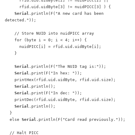
      rfid.uid.uidByte[2] != nuidPICC[2] ||

      rfid.uid.uidByte[3] != nuidPICC[3] ) {

Serial
.println(F("A new card has been 
detected."));

    // Store NUID into nuidPICC array

    for (byte i = 0; i < 4; i++) {

      nuidPICC[i] = rfid.uid.uidByte[i];

    }

Serial
.println(F("The NUID tag is:"));

Serial
.print(F("In hex: "));

    printHex(rfid.uid.uidByte, rfid.uid.size);

Serial
.println();

Serial
.print(F("In dec: "));

    printDec(rfid.uid.uidByte, rfid.uid.size);

Serial
.println();

  }

  else 
Serial
.println(F("Card read previously."));

  // Halt PICC
