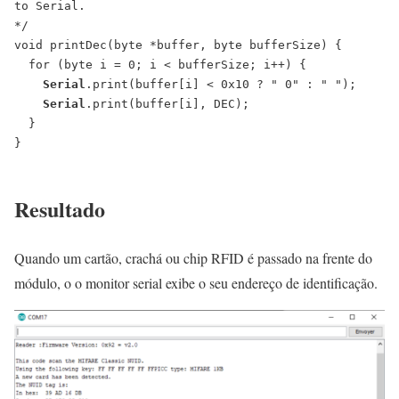
to Serial.

*/

void printDec(byte *buffer, byte bufferSize) {

  for (byte i = 0; i < bufferSize; i++) {

Serial
.print(buffer[i] < 0x10 ? " 0" : " ");

Serial
.print(buffer[i], DEC);

  }

}

Resultado
Quando um cartão, crachá ou chip RFID é passado na frente do
módulo, o o monitor serial exibe o seu endereço de identificação.