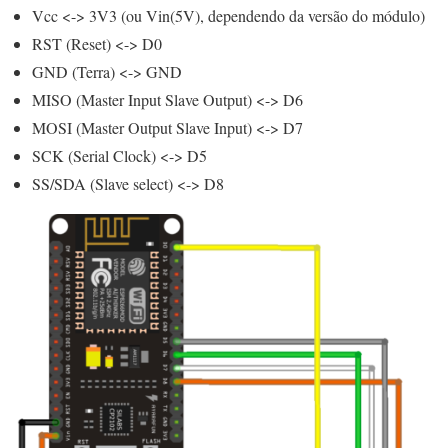
Vcc <-> 3V3 (ou Vin(5V), dependendo da versão do módulo)
RST (Reset) <-> D0
GND (Terra) <-> GND
MISO (Master Input Slave Output) <-> D6
MOSI (Master Output Slave Input) <-> D7
SCK (Serial Clock) <-> D5
SS/SDA (Slave select) <-> D8