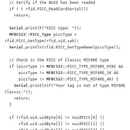
  // Verify if the NUID has been readed

  if ( ! rfid.PICC_ReadCardSerial())

    return;

Serial
.print(F("PICC type: "));

MFRC522
::
PICC_Type
 piccType = 
rfid.PICC_GetType(rfid.uid.sak);

Serial
.println(rfid.PICC_GetTypeName(piccType));

  // Check is the PICC of Classic MIFARE type

  if (piccType != 
MFRC522
::PICC_TYPE_MIFARE_MINI &&

      piccType != 
MFRC522
::PICC_TYPE_MIFARE_1K &&

      piccType != 
MFRC522
::PICC_TYPE_MIFARE_4K) {

Serial
.println(F("Your tag is not of type MIFARE 
Classic."));

    return;

  }

  if (rfid.uid.uidByte[0] != nuidPICC[0] ||

      rfid.uid.uidByte[1] != nuidPICC[1] ||
