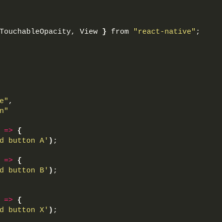
TouchableOpacity, View 
}
 from 
"react-native"
;
e"
,
n"
=>
{
d button A'
)
;
=>
{
d button B'
)
;
=>
{
d button X'
)
;