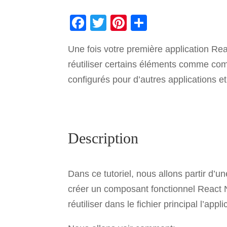
F
T
Pi
P
a
wi
nt
ar
Une fois votre première application Rea
c
tt
er
ta
réutiliser certains éléments comme co
e
er
e
g
configurés pour d’autres applications et
b
st
er
o
o
k
Description
Dans ce tutoriel, nous allons partir d’
créer un composant fonctionnel React N
réutiliser dans le fichier principal l’appli