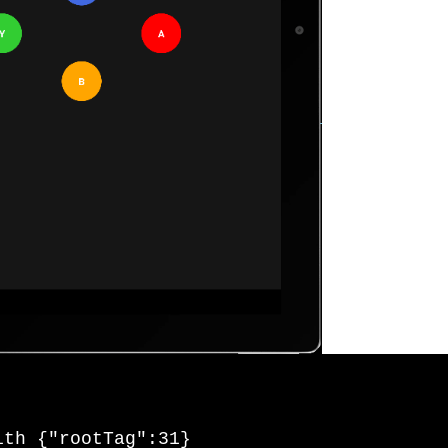
tyles.
button
, 
{
  top:
"30%"
,backgroundColor: 
`
${bt
(
)
=>
onButtonXPress
(
)
}
le=
{
styles.
buttonText
}
>X</Text>
Opacity>
,
ntent: 
"center"
,
s: 
"center"
,
undColor:"gold",
pacity
tyles.
button
, 
{
 top: 
"50%"
, right:
"20%"
, backgrou
(
)
=>
onButtonYPress
(
)
}
le=
{
styles.
buttonText
}
>Y</Text>
Opacity>