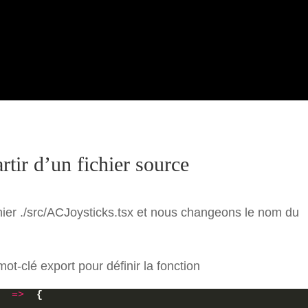
,
ntent: 
"center"
,
s: 
"center"
,
undColor:"blue",
pacity
tyles.
button
, 
{
 bottom:
"50%"
, left:
"20%"
, backgro
(
)
=>
onButtonAPress
(
)
}
tir d’un fichier source
le=
{
styles.
buttonText
}
>A</Text>
Opacity>
hier ./src/ACJoysticks.tsx et nous changeons le nom du
 mot-clé export pour définir la fonction
,
ntent: 
"center"
,
=>
{
s: 
"center"
,