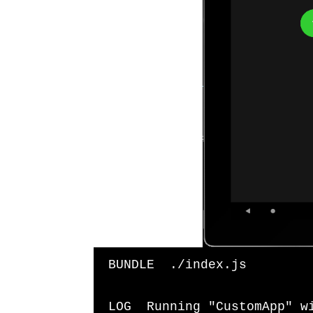
                  style=
{
[
s
                  onPress=
{
                >
                  <Text sty
                </Touchable
              </View>
              <View
                style=
{
{
//flex: 1
                  justifyCo
                  alignItem
//backgro
}
}
              >
                <TouchableO
                  style=
{
[
s
                  onPress=
{
                >
 BUNDLE  ./index.js

                  <Text sty
                </Touchable
              </View>
 LOG  Running "CustomApp" with {"rootTag":31}
