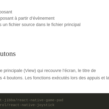
posant
posant à partir d’évènement
 un fichier source dans le fichier principal
outons
principale (View) qui recouvre l’écran, le titre de
les 4 boutons. Les fonctions exécutés lors des appuis et l
t-jibba/react-native-game-pad
rol/react-native-joystick