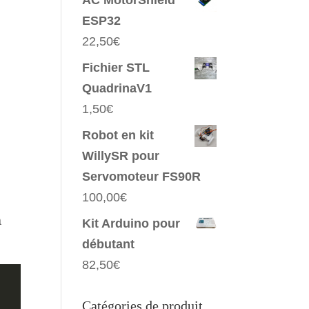
AC MotorShield
ESP32
22,50
€
Fichier STL
QuadrinaV1
1,50
€
Robot en kit
WillySR pour
Servomoteur FS90R
100,00
€
a
Kit Arduino pour
débutant
82,50
€
Catégories de produit