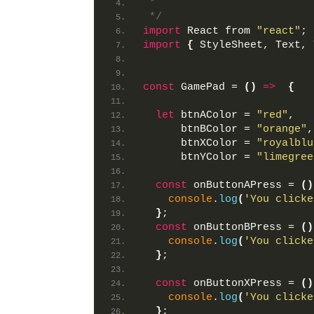
 * 
 */
import
 React from 
"react"
;
import
{
 StyleSheet, Text, 
const
 GamePad = 
(
)
=>
{
let
 btnAColor = 
"red"
,
      btnBColor = 
"orange"
,
      btnXColor = 
"royalblu
      btnYColor = 
"limegree
const
 onButtonAPress = 
(
)
console
.
log
(
'You clicke
}
;
const
 onButtonBPress = 
(
)
console
.
log
(
'You clicke
}
;
const
 onButtonXPress = 
(
)
console
.
log
(
'You clicke
}
;