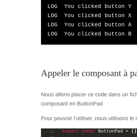
 LOG  You clicked button Y

              <View
                style=
{
{
 LOG  You clicked button X

//flex: 1
 LOG  You clicked button A

                  justifyCo
                  alignItem
 LOG  You clicked button B
//backgro
}
}
              >
                <TouchableO
                  style=
{
[
s
                  onPress=
{
Appeler le composant à par
                >
                  <Text sty
                </Touchable
              </View>
Nous allons placer ce code dans un fic
composant en ButtonPad
            <View
                style=
{
{
Pour pouvoir l’utiliser, nous utilisons le
//flex: 1
                  justifyCo
export
const
 ButtonPad = 
(
)
                  alignItem