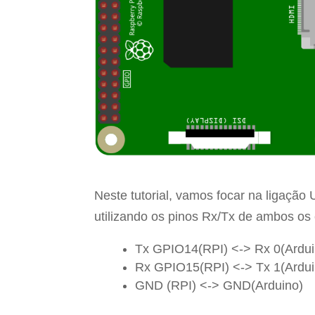
Neste tutorial, vamos focar na ligaçã
utilizando os pinos Rx/Tx de ambos o
Tx GPIO14(RPI) <-> Rx 0(Ardui
Rx GPIO15(RPI) <-> Tx 1(Ardui
GND (RPI) <-> GND(Arduino)