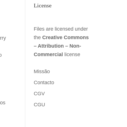
License
Files are licensed under
the
Creative Commons
rry
– Attribution – Non-
Commercial
license
o
Missão
Contacto
CGV
ros
CGU