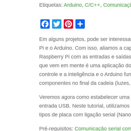
Etiquetas:
Arduino
,
C/C++
,
Comunicaçã
F
T
Pi
S
a
wi
nt
h
Em alguns projetos, pode ser interess
c
tt
er
ar
Pi e o Arduino. Com isso, aliamos a c
e
er
e
e
Raspberry Pi com as entradas e saídas
b
st
que vem em mente é uma aplicação dom
o
controle e a inteligência e o Arduino
o
componentes no final da cadeia (luzes, r
k
Veremos agora como estabelecer uma c
entrada USB. Neste tutorial, utilizamo
tipos de placa com ligação serial (Nan
Pré-requisitos:
Comunicação serial com