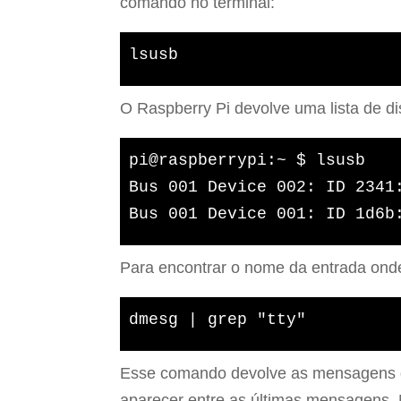
comando no terminal:
lsusb
O Raspberry Pi devolve uma lista de d
pi@raspberrypi:~ $ lsusb

Bus 001 Device 002: ID 2341:
Para encontrar o nome da entrada ond
dmesg | grep "tty"
Esse comando devolve as mensagens do 
aparecer entre as últimas mensagens.