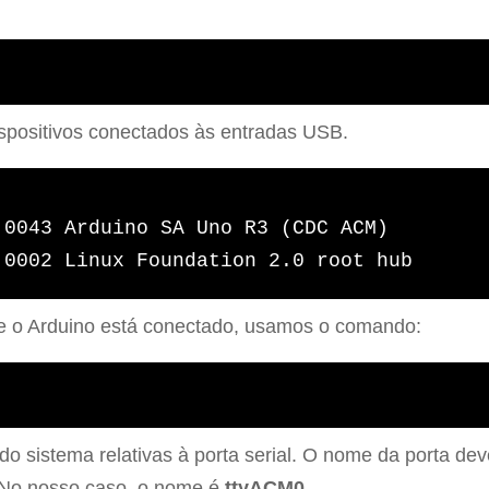
ispositivos conectados às entradas USB.
0043 Arduino SA Uno R3 (CDC ACM)

e o Arduino está conectado, usamos o comando:
sistema relativas à porta serial. O nome da porta dev
 No nosso caso, o nome é
ttyACM0
.