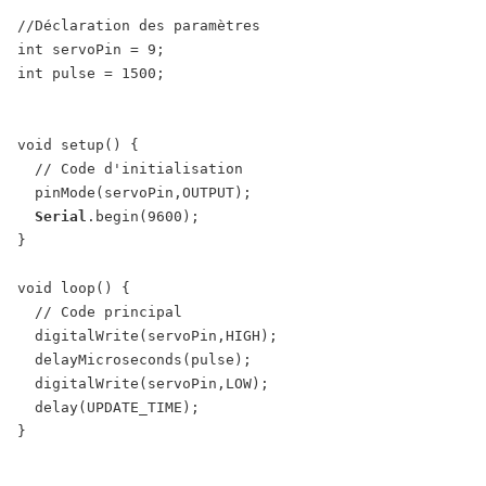
//Déclaration des paramètres
int
servoPin
=
9
;
int
pulse
=
1500
;
void
setup
(
)
{
// Code d'initialisation
pinMode
(
servoPin
,
OUTPUT
)
;
Serial
.
begin
(
9600
)
;
}
void
loop
(
)
{
// Code principal
digitalWrite
(
servoPin
,
HIGH
)
;
delayMicroseconds
(
pulse
)
;
digitalWrite
(
servoPin
,
LOW
)
;
delay
(
UPDATE_TIME
)
;
}