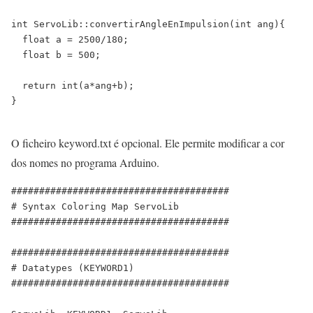
int
ServoLib
::
convertirAngleEnImpulsion(
int
ang){
float
a
=
2500
/
180;
float
b
=
500;
return
int
(a
*
ang
+
b);
}
O ficheiro keyword.txt é opcional. Ele permite modificar a cor
dos nomes no programa Arduino.
#######################################
#
Syntax
Coloring
Map
ServoLib
#######################################
#######################################
#
Datatypes
(
KEYWORD1
)
#######################################