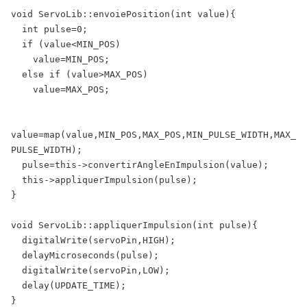
void
ServoLib
::
envoiePosition(
int
value){
int
pulse
=
0;
if
(value
<
MIN_POS)
value
=
MIN_POS;
else
if
(value
>
MAX_POS)
value
=
MAX_POS;
value
=
map
(value
,
MIN_POS
,
MAX_POS
,
MIN_PULSE_WIDTH
,
MAX_
PULSE_WIDTH);
pulse
=
this
->
convertirAngleEnImpulsion(value);
this
->
appliquerImpulsion(pulse);
}
void
ServoLib
::
appliquerImpulsion(
int
pulse){
digitalWrite
(servoPin
,
HIGH
);
delayMicroseconds
(pulse);
digitalWrite
(servoPin
,
LOW
);
delay
(UPDATE_TIME);
}