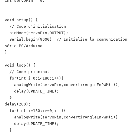
int
servoPin
=
9
;
void
setup
(
)
{
// Code d'initialisation
pinMode
(
servoPin
,
OUTPUT
)
;
Serial
.
begin
(
9600
)
;
// Initialise la communication 
série PC/Arduino
}
void
loop
(
)
{
// Code principal
for
(
int
i
=
0
;
i
<
180
;
i
++
)
{
analogWrite
(
servoPin
,
convertirAngleEnPWM
(
i
)
)
;
delay
(
UPDATE_TIME
)
;
}
delay
(
200
)
;
for
(
int
i
=
180
;
i
>=
0
;
i
--
)
{
analogWrite
(
servoPin
,
convertirAngleEnPWM
(
i
)
)
;
delay
(
UPDATE_TIME
)
;
}