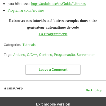
para biblioteca:
https://arduino.cc/en/Guide/Libraries
Programar com Arduino
Retrouvez nos tutoriels et d’autres exemples dans notre
générateur automatique de code
La Programmerie
Categories:
Tutoriais
Tags:
Arduino
,
C/C++
,
Controlo
,
Programação
,
Servomotor
Leave a Comment
AranaCorp
Back to top
Exit mobile version