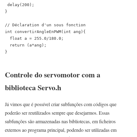
delay
(
200
)
;
}
// Déclaration d'un sous fonction
int
convertirAngleEnPWM
(
int
ang
)
{
float
a
=
255.0
/
180.0
;
return
(
a
*
ang
)
;
}
Controle do servomotor com a
biblioteca Servo.h
Já vimos que é possível criar subfunções com códigos que
poderão ser reutilizados sempre que desejarmos. Essas
subfunções são armazenadas nas bibliotecas, em ficheiros
externos ao programa principal, podendo ser utilizadas em