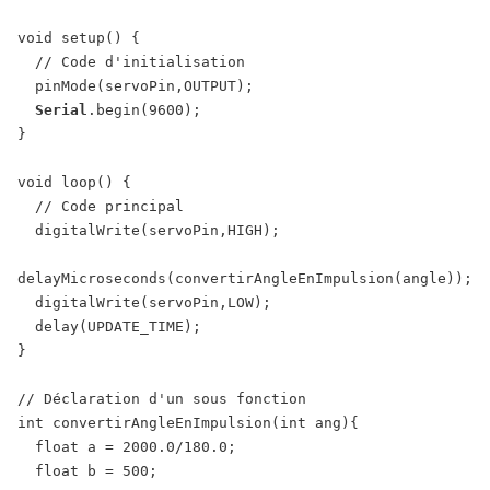
void
setup
(
)
{
// Code d'initialisation
pinMode
(
servoPin
,
OUTPUT
)
;
Serial
.
begin
(
9600
)
;
}
void
loop
(
)
{
// Code principal
digitalWrite
(
servoPin
,
HIGH
)
;
delayMicroseconds
(
convertirAngleEnImpulsion
(
angle
)
)
;
digitalWrite
(
servoPin
,
LOW
)
;
delay
(
UPDATE_TIME
)
;
}
// Déclaration d'un sous fonction
int
convertirAngleEnImpulsion
(
int
ang
)
{
float
a
=
2000.0
/
180.0
;
float
b
=
500
;