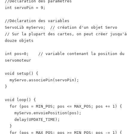
//Déclaration des paramètres
int
servoPin
=
9
;
//Déclaration des variables
ServoLib
myServo
;
// création d'un objet Servo
// Sur la plupart des cartes, on peut créer jusqu'à 
douze objets
int
pos
=
0
;
// variable contenant la position du 
servomoteur
void
setup
(
)
{
myServo
.
associePin
(
servoPin
)
;
}
void
loop
(
)
{
for
(
pos
=
MIN_POS
;
pos
<=
MAX_POS
;
pos
+=
1
)
{
myServo
.
envoiePosition
(
pos
)
;
delay
(
UPDATE_TIME
)
;
}
for
(
pos
=
MAX_POS
;
pos
>=
MIN_POS
;
pos
-=
1
)
{