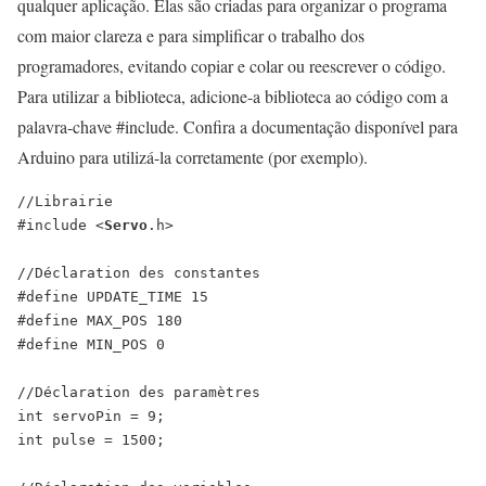
qualquer aplicação. Elas são criadas para organizar o programa
com maior clareza e para simplificar o trabalho dos
programadores, evitando copiar e colar ou reescrever o código.
Para utilizar a biblioteca, adicione-a biblioteca ao código com a
palavra-chave #include. Confira a documentação disponível para
Arduino para utilizá-la corretamente (por exemplo).
//Librairie
#include
<
Servo
.
h
>
//Déclaration des constantes
#define
UPDATE_TIME
15
#define
MAX_POS
180
#define
MIN_POS
0
//Déclaration des paramètres
int
servoPin
=
9;
int
pulse
=
1500;