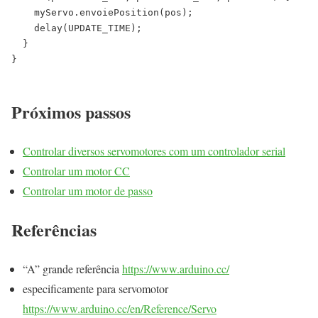
myServo
.
envoiePosition
(
pos
)
;
delay
(
UPDATE_TIME
)
;
}
}
Próximos passos
Controlar diversos servomotores com um controlador serial
Controlar um motor CC
Controlar um motor de passo
Referências
“A” grande referência
https://www.arduino.cc/
especificamente para servomotor
https://www.arduino.cc/en/Reference/Servo