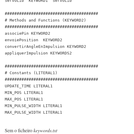
ServoLib
KEYWORD1
ServoLib
#######################################
#
Methods
and
Functions
(
KEYWORD2
)
#######################################
associePin
KEYWORD2
envoiePosition
KEYWORD2
convertirAngleEnImpulsion
KEYWORD2
appliquerImpulsion
KEYWORDS2
#######################################
#
Constants
(
LITERAL1
)
#######################################
UPDATE_TIME
LITERAL1
MIN_POS
LITERAL1
MAX_POS
LITERAL1
MIN_PULSE_WIDTH
LITERAL1
MAX_PULSE_WIDTH
LITERAL1
Sem o ficheiro
keywords.txt