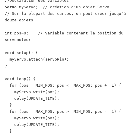
//Déclaration des variables
Servo
myServo;
// création d'un objet Servo
// Sur la plupart des cartes, on peut créer jusqu'à 
douze objets
int
pos
=
0;
// variable contenant la position du 
servomoteur
void
setup
()
{
myServo
.
attach
(servoPin);
}
void
loop
()
{
for
(pos
=
MIN_POS;
pos
<=
MAX_POS;
pos
+=
1)
{
myServo
.
write
(pos);
delay
(UPDATE_TIME);
}
for
(pos
=
MAX_POS;
pos
>=
MIN_POS;
pos
-=
1)
{
myServo
.
write
(pos);
delay
(UPDATE_TIME);
}