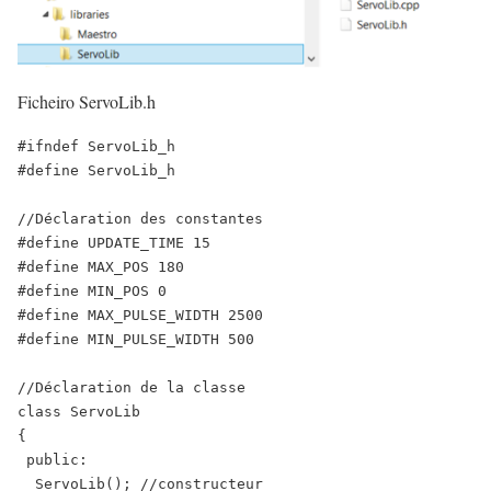
Ficheiro ServoLib.h
#ifndef
ServoLib_h
#define
ServoLib_h
//Déclaration des constantes
#define
UPDATE_TIME
15
#define
MAX_POS
180
#define
MIN_POS
0
#define
MAX_PULSE_WIDTH
2500
#define
MIN_PULSE_WIDTH
500
//Déclaration de la classe
class
ServoLib
{
public
:
ServoLib
(
)
;
//constructeur