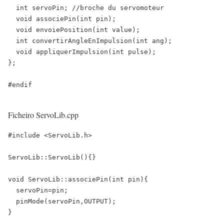
int
servoPin
;
//broche du servomoteur
void
associePin
(
int
pin
)
;
void
envoiePosition
(
int
value
)
;
int
convertirAngleEnImpulsion
(
int
ang
)
;
void
appliquerImpulsion
(
int
pulse
)
;
}
;
#endif
Ficheiro ServoLib.cpp
#include
<
ServoLib
.
h
>
ServoLib
::
ServoLib(){}
void
ServoLib
::
associePin(
int
pin){
servoPin
=
pin;
pinMode
(servoPin
,
OUTPUT
);
}