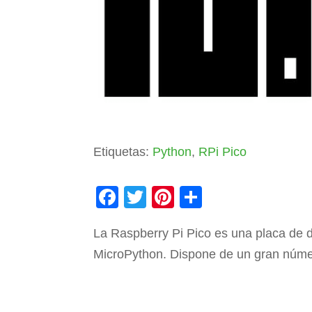
Etiquetas:
Python
,
RPi Pico
F
T
Pi
C
a
wi
nt
o
La Raspberry Pi Pico es una placa de 
c
tt
er
m
MicroPython. Dispone de un gran núme
e
er
e
p
b
st
ar
o
tir