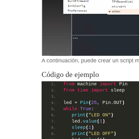
A continuación, puede crear un script 
Código de ejemplo
from
 machine 
import
 Pin
from 
time
 import
 sleep
led = 
Pin
(
25
, Pin.OUT
)
while
True
:
print
(
"LED ON"
)
   led.
value
(
1
)
sleep
(
1
)
print
(
"LED OFF"
)