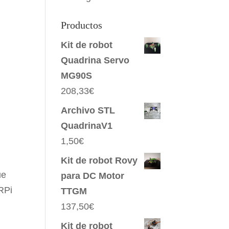
Productos
Kit de robot
Quadrina Servo
MG90S
208,33
€
Archivo STL
QuadrinaV1
1,50
€
Kit de robot Rovy
ue
para DC Motor
 RPi
TTGM
137,50
€
Kit de robot