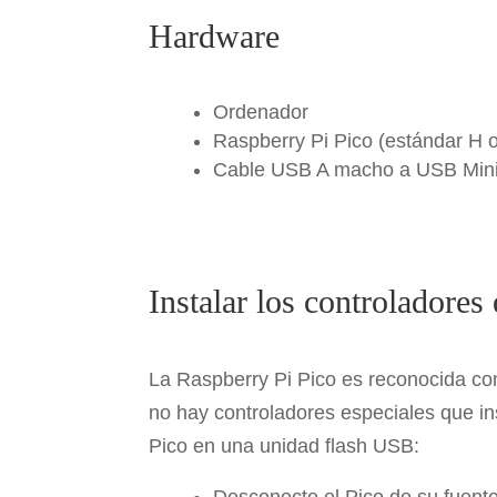
o
Hardware
k
Ordenador
Raspberry Pi Pico (estándar H 
Cable USB A macho a USB Min
Instalar los controladores
La Raspberry Pi Pico es reconocida c
no hay controladores especiales que ins
Pico en una unidad flash USB:
Desconecte el Pico de su fuent