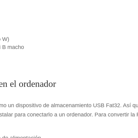
o W)
i B macho
 en el ordenador
omo un dispositivo de almacenamiento USB Fat32. Así q
talar para conectarlo a un ordenador. Para convertir la
e de alimentación