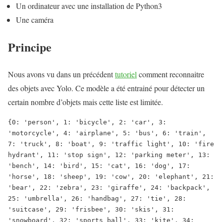
Un ordinateur avec une installation de Python3
Une caméra
Principe
Nous avons vu dans un précédent
tutoriel
comment reconnaitre
des objets avec Yolo. Ce modèle a été entrainé pour détecter un
certain nombre d’objets mais cette liste est limitée.
{0: 'person', 1: 'bicycle', 2: 'car', 3: 
'motorcycle', 4: 'airplane', 5: 'bus', 6: 'train', 
7: 'truck', 8: 'boat', 9: 'traffic light', 10: 'fire 
hydrant', 11: 'stop sign', 12: 'parking meter', 13: 
'bench', 14: 'bird', 15: 'cat', 16: 'dog', 17: 
'horse', 18: 'sheep', 19: 'cow', 20: 'elephant', 21: 
'bear', 22: 'zebra', 23: 'giraffe', 24: 'backpack', 
25: 'umbrella', 26: 'handbag', 27: 'tie', 28: 
'suitcase', 29: 'frisbee', 30: 'skis', 31: 
'snowboard', 32: 'sports ball', 33: 'kite', 34: 