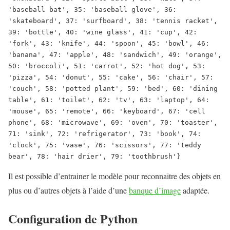
'baseball bat', 35: 'baseball glove', 36: 
'skateboard', 37: 'surfboard', 38: 'tennis racket', 
39: 'bottle', 40: 'wine glass', 41: 'cup', 42: 
'fork', 43: 'knife', 44: 'spoon', 45: 'bowl', 46: 
'banana', 47: 'apple', 48: 'sandwich', 49: 'orange', 
50: 'broccoli', 51: 'carrot', 52: 'hot dog', 53: 
'pizza', 54: 'donut', 55: 'cake', 56: 'chair', 57: 
'couch', 58: 'potted plant', 59: 'bed', 60: 'dining 
table', 61: 'toilet', 62: 'tv', 63: 'laptop', 64: 
'mouse', 65: 'remote', 66: 'keyboard', 67: 'cell 
phone', 68: 'microwave', 69: 'oven', 70: 'toaster', 
71: 'sink', 72: 'refrigerator', 73: 'book', 74: 
'clock', 75: 'vase', 76: 'scissors', 77: 'teddy 
bear', 78: 'hair drier', 79: 'toothbrush'}
Il est possible d’entrainer le modèle pour reconnaitre des objets en
plus ou d’autres objets à l’aide d’une
banque d’image
adaptée.
Configuration de Python