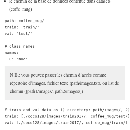
le chemin de la base de données contenue dans datasets
(coffe_mug)
path: coffee_mug/

train: 'train/'

val: 'test/'

# class names

names: 

  0: 'mug'
N.B.: vous pouvez passer les chemin d’accès comme
répertoire d’images, fichier texte (path/images.txt), ou list de
chemin ([path1/images/, path2/images/])
# train and val data as 1) directory: path/images/, 2)
train: [./coco128/images/train2017/, coffee_mug/test/]
val: [./coco128/images/train2017/, coffee_mug/train/] 
