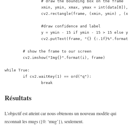
		# draw the bounding box on the frame

		xmin, ymin, xmax, ymax = int(data[0]), int(data[1]), int(data[2]), int(data[3])

		cv2.rectangle(frame, (xmin, ymin) , (xmax, ymax), GREEN, 2)

		#draw confidence and label

		y = ymin - 15 if ymin - 15 > 15 else ymin + 15

		cv2.putText(frame, "{} {:.1f}%".format(label,float(confidence*100)), (xmin, y), cv2.FONT_HERSHEY_SIMPLEX, 0.5, GREEN, 2)

	# show the frame to our screen

	cv2.imshow("Img{}".format(i), frame)

while True:

	if cv2.waitKey(1) == ord("q"):

Résultats
L’objectif est atteint car nous obtenons un nouveau modèle qui
reconnait les mugs ({0: ‘mug’}), seulement.