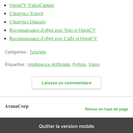
OpenCV VideoCapture
Ultralytics Yolov8
Ultralytics Datasets
Reconnaissance d’objet avec Yolo et OpenCV
Reconnaissance d’objet avec Caffe et OpenCV
Catégories :
Tutoriels
Étiquettes :
Intelligence Artificielle
,
Python
,
Vision
Laissez un commentaire
AranaCorp
Retour en haut de page
Quitter la version mobile