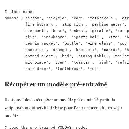
# class names

names: ['person', 'bicycle', 'car', 'motorcycle', 'air
        'fire hydrant', 'stop sign', 'parking meter', 
        'elephant', 'bear', 'zebra', 'giraffe', 'backp
        'skis', 'snowboard', 'sports ball', 'kite', 'b
        'tennis racket', 'bottle', 'wine glass', 'cup'
        'sandwich', 'orange', 'broccoli', 'carrot', 'h
        'potted plant', 'bed', 'dining table', 'toilet
        'microwave', 'oven', 'toaster', 'sink', 'refri
Récupérer un modèle pré-entrainé
Il est possible de récupérer un modèle pré-entrainé à partir du
script python qui servira de base pour l’entrainement du nouveau
modèle.
# load the pre-trained YOLOv8n model
