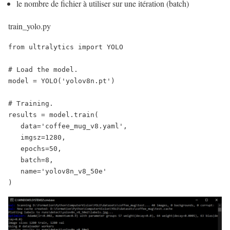
le nombre de fichier à utiliser sur une itération (batch)
train_yolo.py
from ultralytics import YOLO

# Load the model.

model = YOLO('yolov8n.pt')

# Training.

results = model.train(

   data='coffee_mug_v8.yaml',

   imgsz=1280,

   epochs=50,

   batch=8,

   name='yolov8n_v8_50e'
