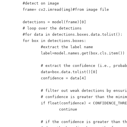
	#detect on image

	frame= cv2.imread(img)#from image file

	detections = model(frame)[0]

	# loop over the detections

	#for data in detections.boxes.data.tolist():

	for box in detections.boxes:

		#extract the label name

		label=model.names.get(box.cls.item())

		# extract the confidence (i.e., probability) associated with the detection

		data=box.data.tolist()[0]

		confidence = data[4]

		# filter out weak detections by ensuring the

		# confidence is greater than the minimum confidence

		if float(confidence) < CONFIDENCE_THRESHOLD:

			continue

		# if the confidence is greater than the minimum confidence,
