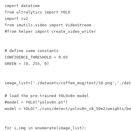
import datetime

from ultralytics import YOLO

import cv2

from imutils.video import VideoStream

#from helper import create_video_writer

# define some constants

CONFIDENCE_THRESHOLD = 0.65

GREEN = (0, 255, 0)

image_list=['./datasets/coffee_mug/test/10.png','./dat
# load the pre-trained YOLOv8n model

#model = YOLO("yolov8n.pt")

model = YOLO("./runs/detect/yolov8n_v8_50e2/weights/be
for i,img in enumerate(image_list):
