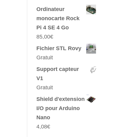
Ordinateur
monocarte Rock
Pi 4 SE 4 Go
85,00
€
Fichier STL Rovy
Gratuit
Support capteur
V1
Gratuit
Shield d'extension
I/O pour Arduino
Nano
4,08
€