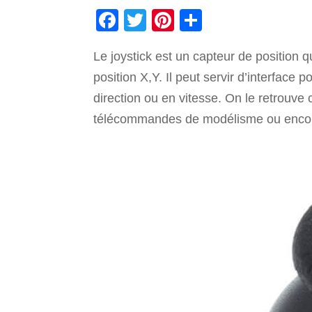
F
T
Pi
P
a
wi
nt
ar
Le joystick est un capteur de position 
c
tt
er
ta
position X,Y. Il peut servir d’interface
e
er
e
g
direction ou en vitesse. On le retrouve
b
st
er
télécommandes de modélisme ou encore 
o
o
k