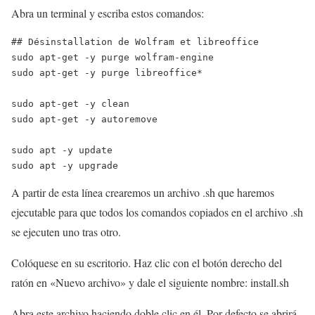
Abra un terminal y escriba estos comandos:
## Désinstallation de Wolfram et libreoffice

sudo apt-get -y purge wolfram-engine 

sudo apt-get -y purge libreoffice*

sudo apt-get -y clean

sudo apt-get -y autoremove

sudo apt -y update

sudo apt -y upgrade
A partir de esta línea crearemos un archivo .sh que haremos
ejecutable para que todos los comandos copiados en el archivo .sh
se ejecuten uno tras otro.
Colóquese en su escritorio. Haz clic con el botón derecho del
ratón en «Nuevo archivo» y dale el siguiente nombre: install.sh
Abra este archivo haciendo doble clic en él. Por defecto se abrirá