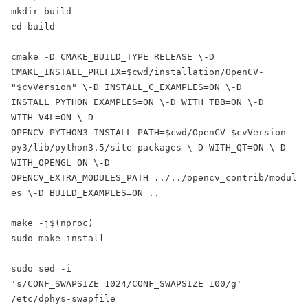
mkdir build

cd build

cmake -D CMAKE_BUILD_TYPE=RELEASE \-D 
CMAKE_INSTALL_PREFIX=$cwd/installation/OpenCV-
"$cvVersion" \-D INSTALL_C_EXAMPLES=ON \-D 
INSTALL_PYTHON_EXAMPLES=ON \-D WITH_TBB=ON \-D 
WITH_V4L=ON \-D 
OPENCV_PYTHON3_INSTALL_PATH=$cwd/OpenCV-$cvVersion-
py3/lib/python3.5/site-packages \-D WITH_QT=ON \-D 
WITH_OPENGL=ON \-D 
OPENCV_EXTRA_MODULES_PATH=../../opencv_contrib/modul
es \-D BUILD_EXAMPLES=ON ..

make -j$(nproc)

sudo make install

sudo sed -i 
's/CONF_SWAPSIZE=1024/CONF_SWAPSIZE=100/g' 
/etc/dphys-swapfile
