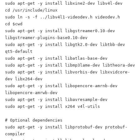
sudo apt-get -y install libxine2-dev libv4l-dev

cd /usr/include/linux

sudo ln -s -f ../libv4l1-videodev.h videodev.h

cd $cwd

sudo apt-get -y install libgstreamer0.10-dev 
libgstreamer-plugins-base0.10-dev

sudo apt-get -y install libgtk2.0-dev libtbb-dev 
qt5-default

sudo apt-get -y install libatlas-base-dev

sudo apt-get -y install libmp3lame-dev libtheora-dev

sudo apt-get -y install libvorbis-dev libxvidcore-
dev libx264-dev

sudo apt-get -y install libopencore-amrnb-dev 
libopencore-amrwb-dev

sudo apt-get -y install libavresample-dev

sudo apt-get -y install x264 v4l-utils

# Optional dependencies

sudo apt-get -y install libprotobuf-dev protobuf-
compiler
