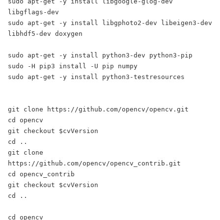
sudo apt-get -y install libgoogle-glog-dev 
libgflags-dev

sudo apt-get -y install libgphoto2-dev libeigen3-dev 
libhdf5-dev doxygen

sudo apt-get -y install python3-dev python3-pip

sudo -H pip3 install -U pip numpy

sudo apt-get -y install python3-testresources

git clone https://github.com/opencv/opencv.git

cd opencv

git checkout $cvVersion

cd ..	 

git clone 
https://github.com/opencv/opencv_contrib.git

cd opencv_contrib

git checkout $cvVersion

cd ..

cd opencv
