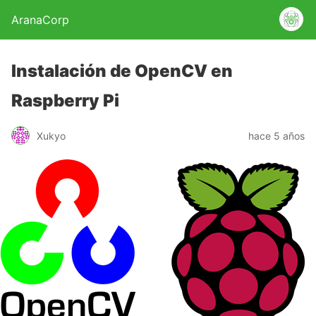
AranaCorp
Instalación de OpenCV en
Raspberry Pi
Xukyo
hace 5 años