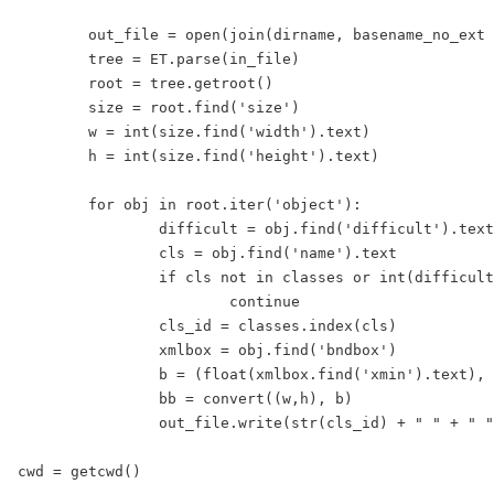
	out_file = open(join(dirname, basename_no_ext + '.txt'), 'w')

	tree = ET.parse(in_file)

	root = tree.getroot()

	size = root.find('size')

	w = int(size.find('width').text)

	h = int(size.find('height').text)

	for obj in root.iter('object'):

		difficult = obj.find('difficult').text

		cls = obj.find('name').text

		if cls not in classes or int(difficult)==1:

			continue

		cls_id = classes.index(cls)

		xmlbox = obj.find('bndbox')

		b = (float(xmlbox.find('xmin').text), float(xmlbox.find('xmax').text), float(xmlbox.find('ymin').text), float(xmlbox.find('ymax').text))

		bb = convert((w,h), b)

		out_file.write(str(cls_id) + " " + " ".join([str(a) for a in bb]) + '\n')

cwd = getcwd()
