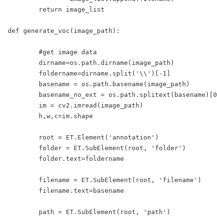
	return image_list

def generate_voc(image_path):

	#get image data

	dirname=os.path.dirname(image_path)

	foldername=dirname.split('\\')[-1]

	basename = os.path.basename(image_path)

	basename_no_ext = os.path.splitext(basename)[0]

	im = cv2.imread(image_path)

	h,w,c=im.shape

	root = ET.Element('annotation')

	folder = ET.SubElement(root, 'folder')

	folder.text=foldername

	filename = ET.SubElement(root, 'filename')

	filename.text=basename

	path = ET.SubElement(root, 'path')
