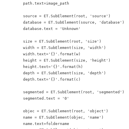
	path.text=image_path

	source = ET.SubElement(root, 'source')

	database = ET.SubElement(source, 'database')

	database.text = 'Unknown'

	size = ET.SubElement(root, 'size')

	width = ET.SubElement(size, 'width')

	width.text='{}'.format(w)

	height = ET.SubElement(size, 'height')

	height.text='{}'.format(h)

	depth = ET.SubElement(size, 'depth')

	depth.text='{}'.format(c)

	segmented = ET.SubElement(root, 'segmented')

	segmented.text = '0'

	objec = ET.SubElement(root, 'object')

	name = ET.SubElement(objec, 'name')

	name.text=foldername
