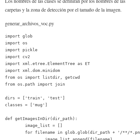
Los nombres de las clases se definirán por los nombres de las
carpetas y la zona de detección por el tamaño de la imagen.
generar_archivos_voc.py
import glob

import os

import pickle

import cv2

import xml.etree.ElementTree as ET

import xml.dom.minidom

from os import listdir, getcwd

from os.path import join

dirs = ['train', 'test']

classes = ['mug']

def getImagesInDir(dir_path):

	image_list = []

	for filename in glob.glob(dir_path + '/**/*.png', recursive=True):

		image_list.append(filename)
