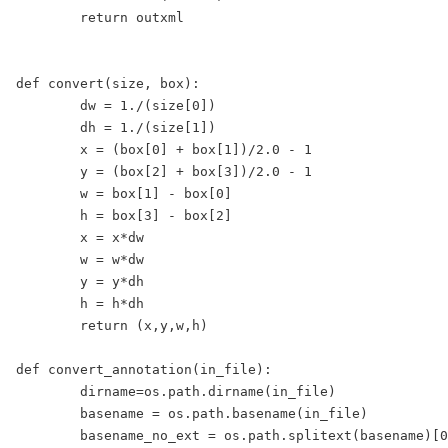
	return outxml

def convert(size, box):

	dw = 1./(size[0])

	dh = 1./(size[1])

	x = (box[0] + box[1])/2.0 - 1

	y = (box[2] + box[3])/2.0 - 1

	w = box[1] - box[0]

	h = box[3] - box[2]

	x = x*dw

	w = w*dw

	y = y*dh

	h = h*dh

	return (x,y,w,h)

def convert_annotation(in_file):

	dirname=os.path.dirname(in_file)

	basename = os.path.basename(in_file)

	basename_no_ext = os.path.splitext(basename)[0]
