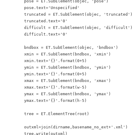
	pose = ET.SubElement(objec, 'pose')

	pose.text='Unspecified'

	truncated = ET.SubElement(objec, 'truncated')

	truncated.text='0'

	difficult = ET.SubElement(objec, 'difficult')

	difficult.text='0'

	bndbox = ET.SubElement(objec, 'bndbox')

	xmin = ET.SubElement(bndbox, 'xmin')

	xmin.text='{}'.format(0+5)

	ymin = ET.SubElement(bndbox, 'ymin')

	ymin.text='{}'.format(0+5)

	xmax = ET.SubElement(bndbox, 'xmax')

	xmax.text='{}'.format(w-5)

	ymax = ET.SubElement(bndbox, 'ymax')

	ymax.text='{}'.format(h-5)

	tree = ET.ElementTree(root)

	outxml=join(dirname,basename_no_ext+'.xml')

	tree.write(outxml)
