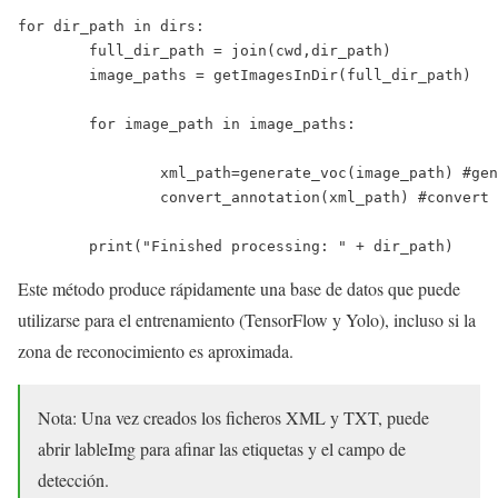
for dir_path in dirs:

	full_dir_path = join(cwd,dir_path)

	image_paths = getImagesInDir(full_dir_path)

	for image_path in image_paths:

		xml_path=generate_voc(image_path) #generate voc file

		convert_annotation(xml_path) #convert to yolo file

Este método produce rápidamente una base de datos que puede
utilizarse para el entrenamiento (TensorFlow y Yolo), incluso si la
zona de reconocimiento es aproximada.
Nota: Una vez creados los ficheros XML y TXT, puede
abrir lableImg para afinar las etiquetas y el campo de
detección.